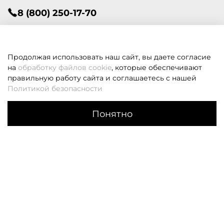
8 (800) 250-17-70
Телеграм
info@lavantfashion.ru
Продолжая использовать наш сайт, вы даете согласие
на
обработку файлов cookie
, которые обеспечивают
правильную работу сайта и соглашаетесь с нашей
Всегда рады помочь!
Политикой безопасности
Понятно
Каталог
Поиск
Корзина
Избранное
Профиль
Если вам не удалось дозвониться, оставьте заявку и мы
вам перезвоним
Заказать звонок