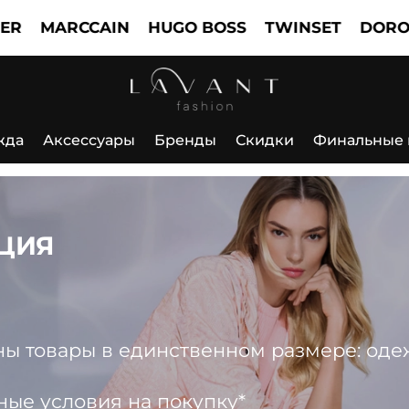
MARCCAIN
HUGO BOSS
TWINSET
DOROTHEE
жда
Аксессуары
Бренды
Скидки
Финальные
ЦИЯ
 товары в единственном размере: одежда
ные условия на покупку*