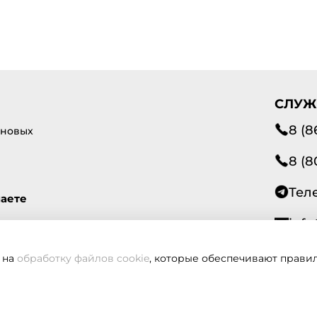
СЛУЖ
8 (8
 новых
8 (8
Тел
маете
info
 на
обработку файлов cookie
, которые обеспечивают правил
Всегд