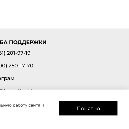
БА ПОДДЕРЖКИ
61) 201-97-19
00) 250-17-70
еграм
@lavantfashion.ru
ьную работу сайта и
а рады помочь!
Понятно