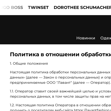
BOSS
TWINSET
DOROTHEE SCHUMACHER
MA
Новинки
Оде
Политика в отношении обработк
1. Общие положения
Настоящая политика обработки персональных данных с
данных» (далее — Закон о персональных данных) и о
предпринимаемые ООО "Лавант" (далее — Оператор).
1.1. Оператор ставит своей важнейшей целью и усло
персональных данных, в том числе защиты прав на не
1.2. Настоящая политика Оператора в отношении обр
получить о посетителях веб-сайта https://lavantfashion.