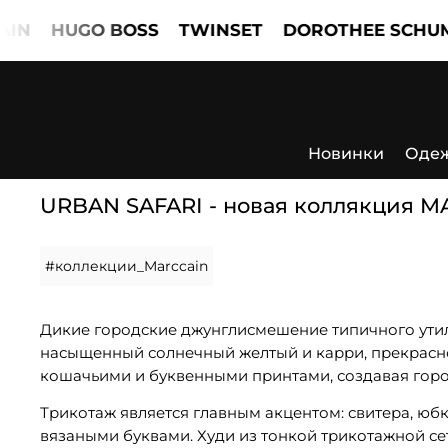
N
HUGO BOSS
TWINSET
DOROTHEE SCHUMA
Новинки
Оде
URBAN SAFARI - новая коллякция 
#коллекции_Marccain
Дикие городские джунглисмешение типичного ути
насыщенный солнечный желтый и карри, прекрасно
кошачьими и буквенными принтами, создавая город
Трикотаж является главным акцентом: свитера, ю
вязаными буквами. Худи из тонкой трикотажной се