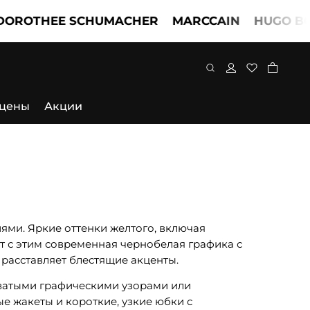
ROTHEE SCHUMACHER
MARCCAIN
HUGO BOS
 цены
Акции
ями. Яркие оттенки желтого, включая
с этим современная чернобелая графика с
расставляет блестящие акценты.
оватыми графическими узорами или
е жакеты и короткие, узкие юбки с