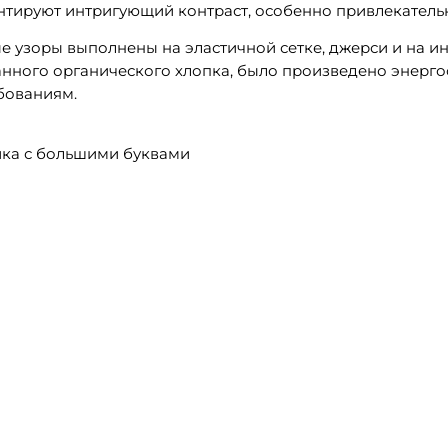
антируют интригующий контраст, особенно привлекатель
узоры выполнены на эластичной сетке, джерси и на и
ванного органического хлопка, было произведено эне
ебованиям.
ика с большими буквами