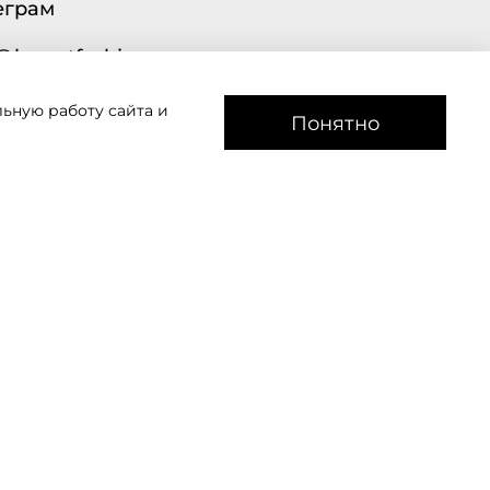
еграм
@lavantfashion.ru
ьную работу сайта и
а рады помочь!
Понятно
звоним
Мы в соц сетях
АДРЕС: 350007, Краснодар, ул.
Индустриальная, дом 2, литер Л., офис 43.
Ежедневно с 11 до 19 часов