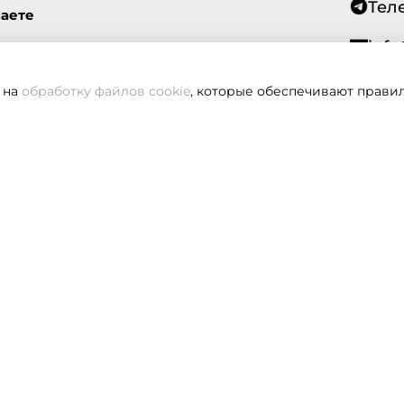
Тел
маете
info
 на
обработку файлов cookie
, которые обеспечивают правил
Всегд
вам не удалось дозвониться, оставьте заявку и мы вам пере
Заказать звонок