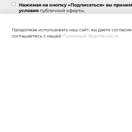
Нажимая на кнопку «Подписаться» вы прини
условия
публичной оферты.
Подписаться
Продолжая использовать наш сайт, вы даете согласие
соглашаетесь с нашей
Политикой безопасности
Если 
О НАС
КЛИЕНТАМ
О компании
Оплата
Контакты
Доставка
Система лояльности
Размерная сетка
Новости и статьи
Как заказать?