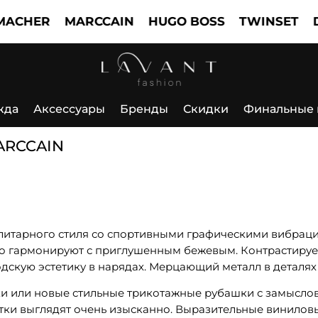
CHER
MARCCAIN
HUGO BOSS
TWINSET
DO
жда
Аксессуары
Бренды
Скидки
Финальные
MARCCAIN
литарного стиля со спортивными графическими вибраци
 гармонируют с приглушенным бежевым. Контрастирует 
скую эстетику в нарядах. Мерцающий металл в деталях 
бки или новые стильные трикотажные рубашки с замысл
тки выглядят очень изысканно. Выразительные виниловы