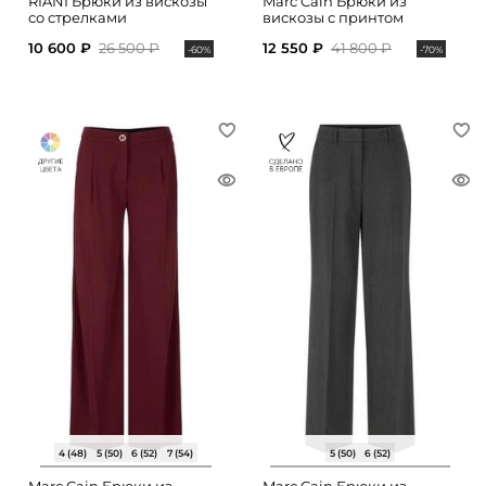
RIANI Брюки из вискозы
Marc Cain Брюки из
со стрелками
вискозы с принтом
10 600 ₽
26 500 ₽
12 550 ₽
41 800 ₽
-60%
-70%
4 (48)
5 (50)
6 (52)
7 (54)
5 (50)
6 (52)