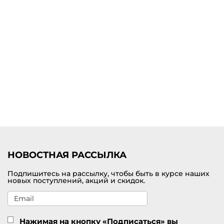
стрелками), так и свободным. Цветовая гамма разнообразная, что
немаловажно. Такие брюки универсальны, так как они подходят
для офиса (с блузой и лодочками), прогулок (с футболкой и
сандалиями) или вечерних выходов (с топом и туфлями на
каблуке).
Купить женские брюки из вискозы с быстрой доставкой по
России
В интернет-магазине LAVANT Fashion есть возможность выбрать
и купить женские брюки из вискозы от европейских брендов
премиум класса TWINSET, Marc Cain, RIANI. Мы готовы
предложить популярные модели из оригинальных коллекций
модных марок. Осуществляем быструю доставку оформленных
заказов по России.
НОВОСТНАЯ РАССЫЛКА
Подпишитесь на рассылку, чтобы быть в курсе наших
новых поступлений, акций и скидок.
Нажимая на кнопку «Подписаться» вы