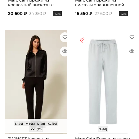
Marc Cain Брюки из
Marc Cain Брюки из
костюмной вискозы с
вискозы с завышенной
защипами
талией
20 600 ₽
34 350 ₽
16 550 ₽
27 600 ₽
-40%
-40%
S (44)
M (46)
L (48)
XL (50)
XXL (52)
3 (46)
TWINSET Костюм из
Marc Cain Брюки из смеси