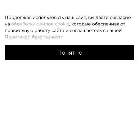
Продолжая использовать наш сайт, вы даете согласие
на
обработку файлов cookie
, которые обеспечивают
правильную работу сайта и соглашаетесь с нашей
Политикой безопасности
Понятно
Каталог
Поиск
Корзина
Избранное
Профиль
Если вам не удалось дозвониться, оставьте заявку и мы
вам перезвоним
Заказать звонок
О НАС
КЛИЕНТАМ
О компании
Оплата