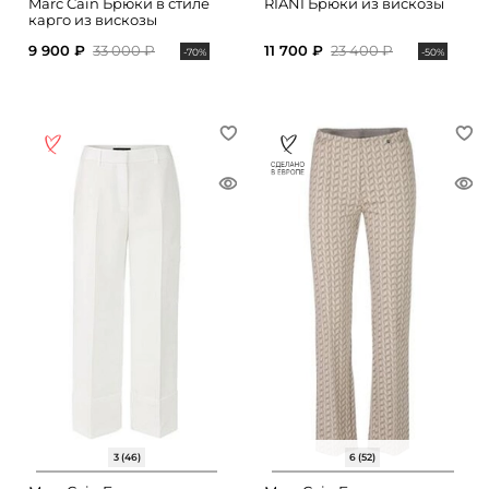
Marc Cain Брюки в стиле
RIANI Брюки из вискозы
карго из вискозы
9 900 ₽
33 000 ₽
11 700 ₽
23 400 ₽
-70%
-50%
3 (46)
6 (52)