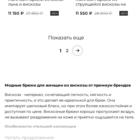
льна и вискозы
струящейся вискозы на
резинке
11 150 ₽
27 850 ₽
11 550 ₽
28 900 ₽
-60%
-60%
Показать еще
1
2
Модные брюки для женщин из вискозы от премиум брендов
Вискоза - материал, сочетающий легкость, мягкость и
практичность, и это делает ее идеальной для брюк. Она
имитирует шелковый блеск, но при этом более износостойкая и
доступная по цене. Вискозные брюки хорошо пропускают воздух,
не вызывают раздражения на коже и приятно ощущаются на теле.
Особенности стильной коллекции
Крой вискозных брюк может быть как строгим (прямые, со