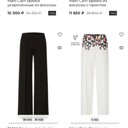
Marc Cain Брюки
Marc Cain Брюки из
укороченные из вискозы
вискозы с принтом
10 300 ₽
34 350 ₽
11 650 ₽
38 800 ₽
-70%
-70%
34 (40)
36 (42)
6 (52)