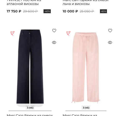
атласной вискозы
льна и вискозы
17 750 ₽
29 600 ₽
10 000 ₽
25 050 ₽
-40%
-60%
3 (46)
3 (46)
Marc Cain Брюки из смеси
Marc Cain Брюки из