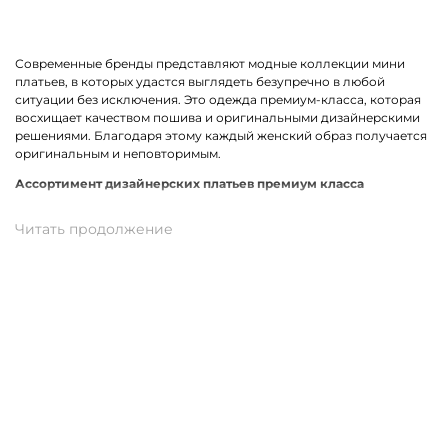
Современные бренды представляют модные коллекции мини
платьев, в которых удастся выглядеть безупречно в любой
ситуации без исключения. Это одежда премиум-класса, которая
восхищает качеством пошива и оригинальными дизайнерскими
решениями. Благодаря этому каждый женский образ получается
оригинальным и неповторимым.
Ассортимент дизайнерских платьев премиум класса
В линейке оказались премиальные мини платья, выполненные из
качественных материалов и фурнитуры. К ним относится вискоза,
хлопок, трикотаж. Истинными звездами коллекции стали
трендовые модели прямого кроя, с А-силуэтом и карманами. Не
остались без внимания анималистичный, геометрический принт
и полоска. У нас можно подобрать платье в спортивном стиле.
Для романтического вечера как нельзя лучше подойдет легкая
модель с воланами.
Купить мини платье от премиум-бренда в Ачинске
На нашем сайте можно заказать брендовое мини платье по
отличной цене. В наличии модели свободного, прямого и
облегающего кроя. Разные размеры и цвета в ассортименте.