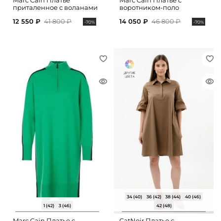
Marc Cain Платье
Marc Cain Платье с
приталенное с воланами
воротником-поло
12 550 ₽
41 800 ₽
14 050 ₽
46 800 ₽
-70%
-70%
34 (40)
36 (42)
38 (44)
40 (46)
1 (42)
3 (46)
42 (48)
Marc Cain Платье с
CatNoir Платье с