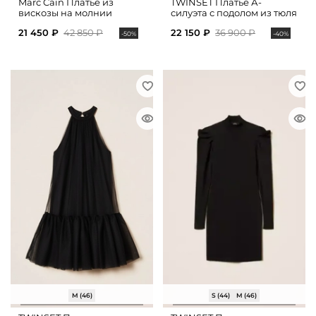
Marc Cain Платье из
TWINSET Платье А-
вискозы на молнии
силуэта с подолом из тюля
21 450 ₽
42 850 ₽
22 150 ₽
36 900 ₽
-50%
-40%
M (46)
S (44)
M (46)