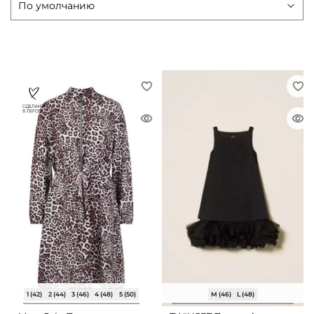
1 (42)
2 (44)
3 (46)
4 (48)
5 (50)
M (46)
L (48)