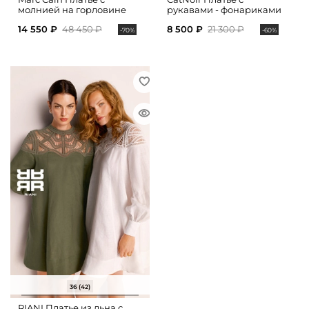
молнией на горловине
рукавами - фонариками
14 550 ₽
48 450 ₽
8 500 ₽
21 300 ₽
-70%
-60%
36 (42)
RIANI Платье из льна с