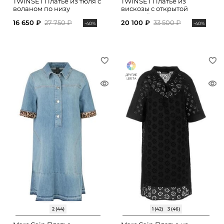
TWINSET Платье из тюля с
TWINSET Платье из
воланом по низу
вискозы с открытой
спинкой
16 650 ₽
27 750 ₽
20 100 ₽
33 500 ₽
-40%
-40%
2 (44)
1 (42)
3 (46)