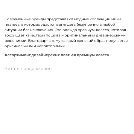
Современные бренды представляют модные коллекции мини
платьев, в которых удастся выглядеть безупречно в любой
ситуации без исключения. Это одежда премиум-класса, которая
восхищает качеством пошива и оригинальными дизайнерскими
решениями. Благодаря этому каждый женский образ получается
оригинальным и неповторимым.
Ассортимент дизайнерских платьев премиум класса
В линейке оказались премиальные мини платья, выполненные из
качественных материалов и фурнитуры. К ним относится вискоза,
хлопок, трикотаж. Истинными звездами коллекции стали
трендовые модели прямого кроя, с А-силуэтом и карманами. Не
остались без внимания анималистичный, геометрический принт
и полоска. У нас можно подобрать платье в спортивном стиле.
Для романтического вечера как нельзя лучше подойдет легкая
модель с воланами.
Купить мини платье от премиум-бренда в Альметьевске
На нашем сайте можно заказать брендовое мини платье по
отличной цене. В наличии модели свободного, прямого и
облегающего кроя. Разные размеры и цвета в ассортименте.