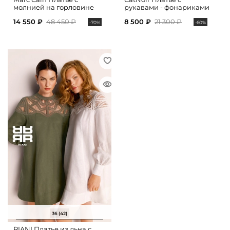
молнией на горловине
рукавами - фонариками
14 550 ₽
48 450 ₽
8 500 ₽
21 300 ₽
-70%
-60%
36 (42)
RIANI Платье из льна с