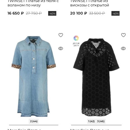
TWINSET Платье из тюля с
TWINSET Платье из
воланом по низу
вискозы с открытой
спинкой
16 650 ₽
27 750 ₽
20 100 ₽
33 500 ₽
-40%
-40%
2 (44)
1 (42)
3 (46)