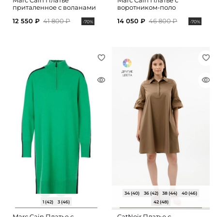
Marc Cain Платье
Marc Cain Платье с
приталенное с воланами
воротником-поло
12 550 ₽
41 800 ₽
14 050 ₽
46 800 ₽
-70%
-70%
34 (40)
36 (42)
38 (44)
40 (46)
1 (42)
3 (46)
42 (48)
Marc Cain Платье с
CatNoir Платье с