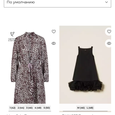
1 (42)
2 (44)
3 (46)
4 (48)
5 (50)
M (46)
L (48)