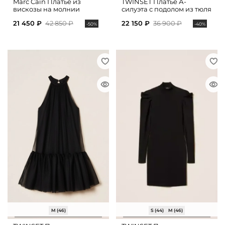
Marc Cain Платье из
TWINSET Платье А-
вискозы на молнии
силуэта с подолом из тюля
21 450 ₽
42 850 ₽
22 150 ₽
36 900 ₽
-50%
-40%
M (46)
S (44)
M (46)