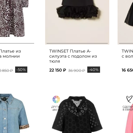
Платье из
TWINSET Платье А-
TWIN
а молнии
силуэта с подолом из
с во
тюля
-50%
-40%
22 150 ₽
16 65
2 850 ₽
36 900 ₽