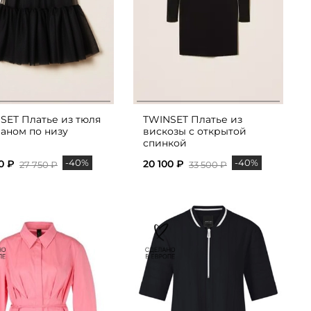
SET Платье из тюля
TWINSET Платье из
ланом по низу
вискозы с открытой
спинкой
-40%
-40%
0 ₽
20 100 ₽
27 750 ₽
33 500 ₽