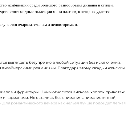
ство комбинаций среди большого разнообразия дизайна и стилей.
едставляют модные коллекции мини платьев, в которых удастся
получается очаровательным и неповторимым.
тся выглядеть безупречно в любой ситуации без исключения.
и дизайнерскими решениями. Благодаря этому каждый женский
алов и фурнитуры. К ним относится вискоза, хлопок, трикотаж.
м и карманами. Не остались без внимания анималистичный,
. Для романтического вечера как нельзя лучше подойдет легкая
и модели свободного, прямого и облегающего кроя. Разные