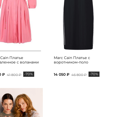
 Cain Платье
Marc Cain Платье с
аленное с воланами
воротником-поло
-70%
-70%
0 ₽
14 050 ₽
41 800 ₽
46 800 ₽