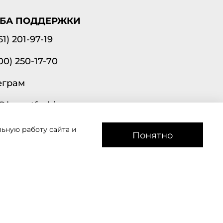
БА ПОДДЕРЖКИ
61) 201-97-19
00) 250-17-70
еграм
@lavantfashion.ru
ьную работу сайта и
а рады помочь!
Понятно
звоним