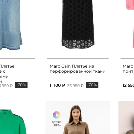
 Платье
Marc Cain Платье из
Marc
е с
перфорированной ткани
прит
ными
и
-70%
-70%
11 100 ₽
12 55
6 950 ₽
36 950 ₽