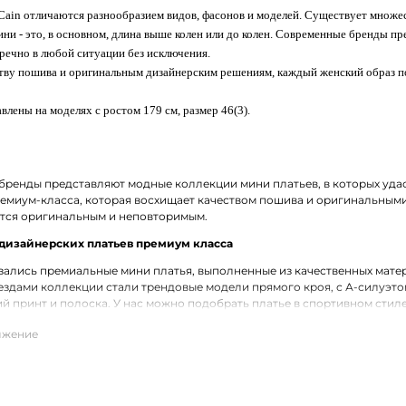
 Cain отличаются разнообразием видов, фасонов и моделей. Существует множе
ни - это, в основном, длина выше колен или до колен. Современные бренды пр
речно в любой ситуации без исключения.
ству пошива и оригинальным дизайнерским решениям, каждый женский образ 
влены на моделях с ростом 179 см, размер 46(3).
ренды представляют модные коллекции мини платьев, в которых удас
ремиум-класса, которая восхищает качеством пошива и оригинальным
ется оригинальным и неповторимым.
дизайнерских платьев премиум класса
зались премиальные мини платья, выполненные из качественных матери
здами коллекции стали трендовые модели прямого кроя, с А-силуэто
й принт и полоска. У нас можно подобрать платье в спортивном стиле
нами.
платье от премиум-бренда в
Азнакаево
е можно заказать брендовое мини платье по отличной цене. В наличи
та в ассортименте. Удобная доставка заказов по
Азнакаево
.