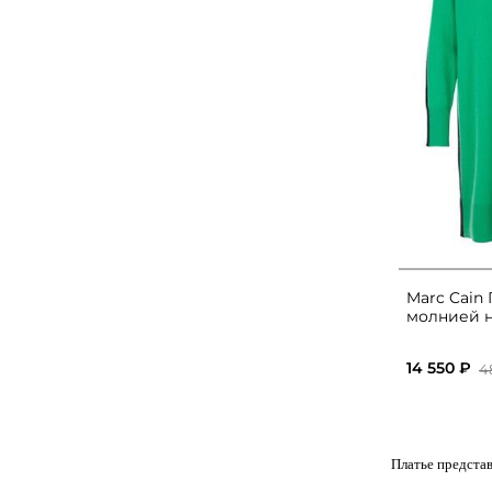
Marc Cain 
молнией н
14 550 ₽
4
Платье представ