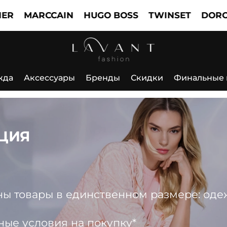
ARCCAIN
HUGO BOSS
TWINSET
DOROTHEE 
жда
Аксессуары
Бренды
Скидки
Финальные
ЦИЯ
 товары в единственном размере: одежда
ные условия на покупку*