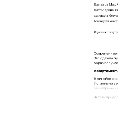
Платья от Marc
Платье длины ми
выглядеть безуп
Благодаря каче
Изделия предста
Современные б
Это одежда п
образ получа
Ассортимент 
В линейке ока
Истинными зве
геометрически
модель с вола
Купить мини 
На нашем сайт
размеры и цве