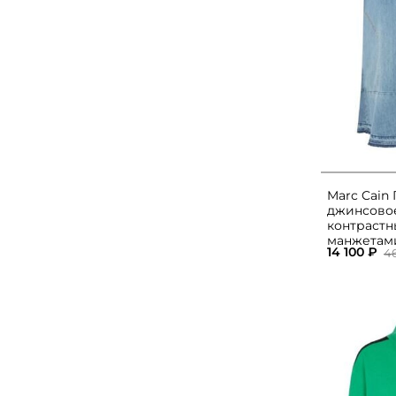
Marc Cain
джинсово
контраст
манжетам
14 100 ₽
4