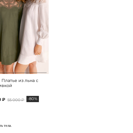
 Платье из льна с
ивкой
-80%
0 ₽
55 000 ₽
ь тела.