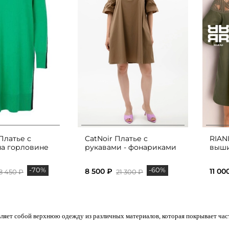
Платье с
CatNoir Платье с
RIANI
а горловине
рукавами - фонариками
выш
-70%
-60%
8 500 ₽
11 00
8 450 ₽
21 300 ₽
ляет собой верхнюю одежду из различных материалов, которая покрывает част