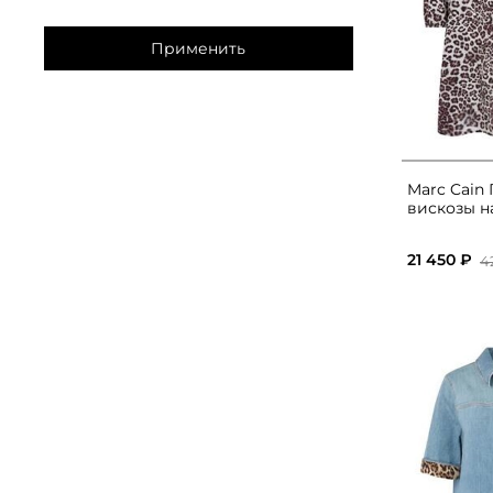
Применить
Marc Cain 
вискозы н
21 450 ₽
4