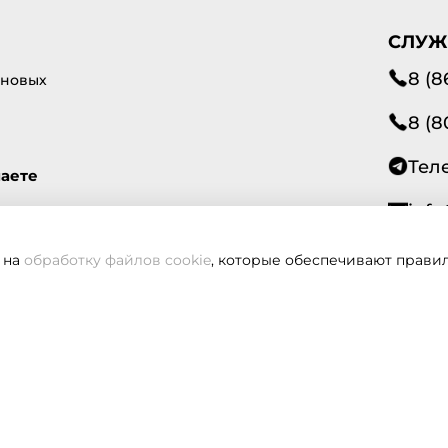
СЛУЖ
8 (8
 новых
8 (8
Тел
маете
info
 на
обработку файлов cookie
, которые обеспечивают правил
Всегд
вам не удалось дозвониться, оставьте заявку и мы вам пере
Заказать звонок