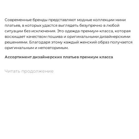
Современные бренды представляют модные коллекции мини
платьев, в которых удастся выглядеть безупречно в любой
ситуации без исключения. Это одежда премиум-класса, которая
восхищает качеством пошива и оригинальными дизайнерскими
решениями. Благодаря этому каждый женский образ получается
оригинальным и неповторимым.
Ассортимент дизайнерских платьев премиум класса
В линейке оказались премиальные мини платья, выполненные из
качественных материалов и фурнитуры. К ним относится вискоза,
хлопок, трикотаж. Истинными звездами коллекции стали
трендовые модели прямого кроя, с А-силуэтом и карманами. Не
остались без внимания анималистичный, геометрический принт
и полоска. У нас можно подобрать платье в спортивном стиле.
Для романтического вечера как нельзя лучше подойдет легкая
модель с воланами.
Купить мини платье от премиум-бренда в Электростали
На нашем сайте можно заказать брендовое мини платье по
отличной цене. В наличии модели свободного, прямого и
облегающего кроя. Разные размеры и цвета в ассортименте.