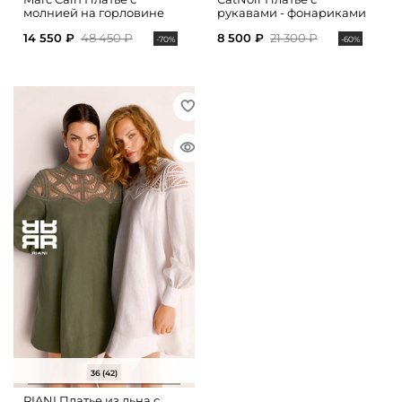
молнией на горловине
рукавами - фонариками
14 550 ₽
48 450 ₽
8 500 ₽
21 300 ₽
-70%
-60%
36 (42)
RIANI Платье из льна с