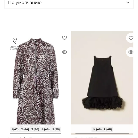
1 (42)
2 (44)
3 (46)
4 (48)
5 (50)
M (46)
L (48)