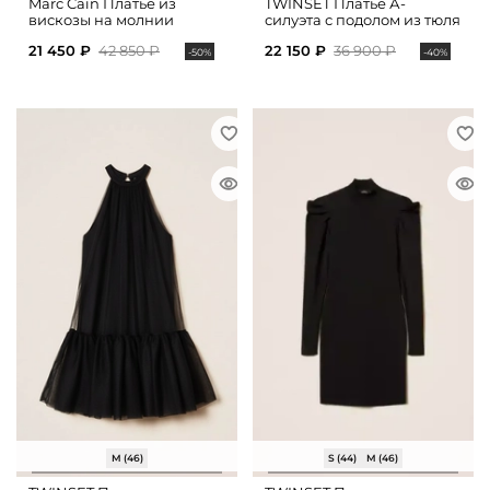
Marc Cain Платье из
TWINSET Платье А-
вискозы на молнии
силуэта с подолом из тюля
21 450 ₽
42 850 ₽
22 150 ₽
36 900 ₽
-50%
-40%
M (46)
S (44)
M (46)