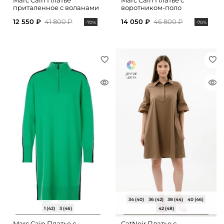
Marc Cain Платье
Marc Cain Платье с
приталенное с воланами
воротником-поло
12 550 ₽
41 800 ₽
14 050 ₽
46 800 ₽
-70%
-70%
34 (40)
36 (42)
38 (44)
40 (46)
1 (42)
3 (46)
42 (48)
Marc Cain Платье с
CatNoir Платье с