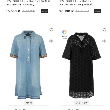
TWINSET Платье из тюля с
TWINSET Платье из
воланом по низу
вискозы с открытой
спинкой
16 650 ₽
27 750 ₽
20 100 ₽
33 500 ₽
-40%
-40%
2 (44)
1 (42)
3 (46)