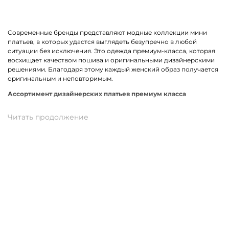
Современные бренды представляют модные коллекции мини
платьев, в которых удастся выглядеть безупречно в любой
ситуации без исключения. Это одежда премиум-класса, которая
восхищает качеством пошива и оригинальными дизайнерскими
решениями. Благодаря этому каждый женский образ получается
оригинальным и неповторимым.
Ассортимент дизайнерских платьев премиум класса
В линейке оказались премиальные мини платья, выполненные из
качественных материалов и фурнитуры. К ним относится вискоза,
хлопок, трикотаж. Истинными звездами коллекции стали
трендовые модели прямого кроя, с А-силуэтом и карманами. Не
остались без внимания анималистичный, геометрический принт
и полоска. У нас можно подобрать платье в спортивном стиле.
Для романтического вечера как нельзя лучше подойдет легкая
модель с воланами.
Купить мини платье от премиум-бренда в Хасавюрте
На нашем сайте можно заказать брендовое мини платье по
отличной цене. В наличии модели свободного, прямого и
облегающего кроя. Разные размеры и цвета в ассортименте.