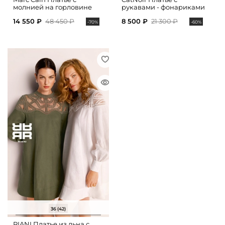
молнией на горловине
рукавами - фонариками
14 550 ₽
48 450 ₽
8 500 ₽
21 300 ₽
-70%
-60%
36 (42)
RIANI Платье из льна с