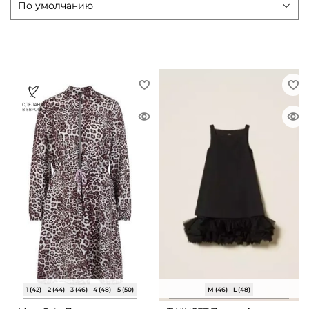
1 (42)
2 (44)
3 (46)
4 (48)
5 (50)
M (46)
L (48)