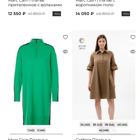
Marc Cain Платье
Marc Cain Платье с
приталенное с воланами
воротником-поло
12 550 ₽
41 800 ₽
14 050 ₽
46 800 ₽
-70%
-70%
34 (40)
36 (42)
38 (44)
40 (46)
1 (42)
3 (46)
42 (48)
Marc Cain Платье с
CatNoir Платье с