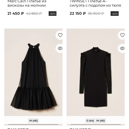
Marc Cain Платье из
TWINSET Платье А-
вискозы на молнии
силуэта с подолом из тюля
21 450 ₽
42 850 ₽
22 150 ₽
36 900 ₽
-50%
-40%
M (46)
S (44)
M (46)