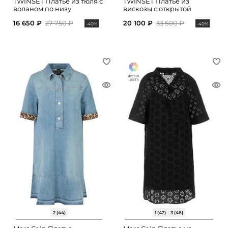
TWINSET Платье из тюля с
TWINSET Платье из
воланом по низу
вискозы с открытой
спинкой
16 650 ₽
27 750 ₽
20 100 ₽
33 500 ₽
-40%
-40%
2 (44)
1 (42)
3 (46)