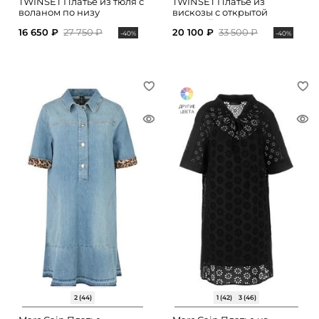
TWINSET Платье из тюля с
TWINSET Платье из
воланом по низу
вискозы с открытой
спинкой
16 650 ₽
27 750 ₽
20 100 ₽
33 500 ₽
-40%
-40%
2 (44)
1 (42)
3 (46)