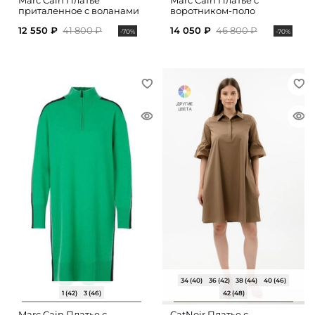
Marc Cain Платье
Marc Cain Платье с
приталенное с воланами
воротником-поло
12 550 ₽
41 800 ₽
14 050 ₽
46 800 ₽
-70%
-70%
34 (40)
36 (42)
38 (44)
40 (46)
1 (42)
3 (46)
42 (48)
Marc Cain Платье с
CatNoir Платье с