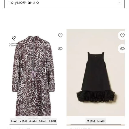
1 (42)
2 (44)
3 (46)
4 (48)
5 (50)
M (46)
L (48)