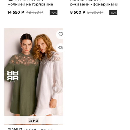
молнией на горловине
рукавами - фонариками
14 550 ₽
48 450 ₽
8 500 ₽
21 300 ₽
-70%
-60%
36 (42)
RIANI Платье из льна с