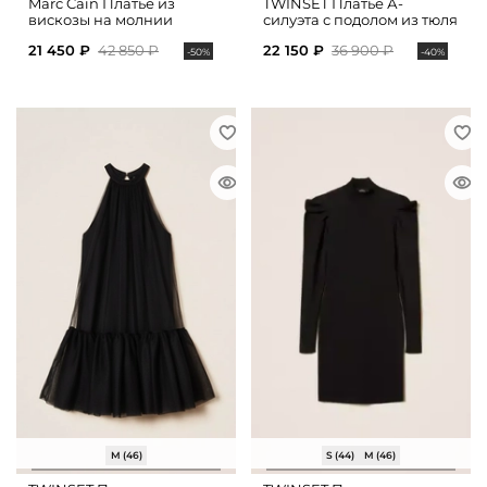
Marc Cain Платье из
TWINSET Платье А-
вискозы на молнии
силуэта с подолом из тюля
21 450 ₽
42 850 ₽
22 150 ₽
36 900 ₽
-50%
-40%
M (46)
S (44)
M (46)