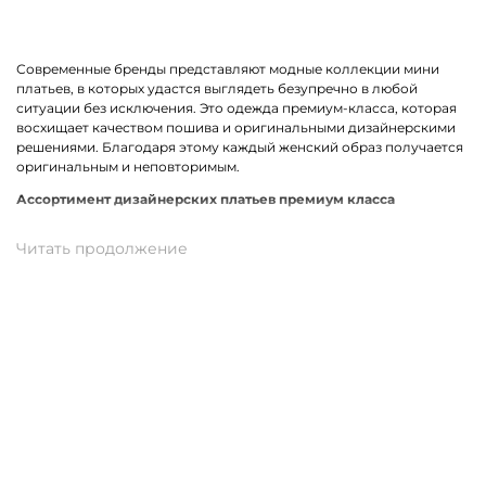
Современные бренды представляют модные коллекции мини
платьев, в которых удастся выглядеть безупречно в любой
ситуации без исключения. Это одежда премиум-класса, которая
восхищает качеством пошива и оригинальными дизайнерскими
решениями. Благодаря этому каждый женский образ получается
оригинальным и неповторимым.
Ассортимент дизайнерских платьев премиум класса
В линейке оказались премиальные мини платья, выполненные из
качественных материалов и фурнитуры. К ним относится вискоза,
хлопок, трикотаж. Истинными звездами коллекции стали
трендовые модели прямого кроя, с А-силуэтом и карманами. Не
остались без внимания анималистичный, геометрический принт
и полоска. У нас можно подобрать платье в спортивном стиле.
Для романтического вечера как нельзя лучше подойдет легкая
модель с воланами.
Купить мини платье от премиум-бренда в Кемерово
На нашем сайте можно заказать брендовое мини платье по
отличной цене. В наличии модели свободного, прямого и
облегающего кроя. Разные размеры и цвета в ассортименте.