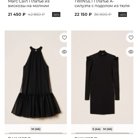
Marc Cain Платье из
TWINSET Платье А-
вискозы на молнии
силуэта с подолом из тюля
21 450 ₽
42 850 ₽
22 150 ₽
36 900 ₽
-50%
-40%
M (46)
S (44)
M (46)