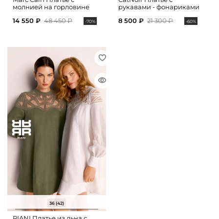
молнией на горловине
рукавами - фонариками
14 550 ₽
48 450 ₽
8 500 ₽
21 300 ₽
-70%
-60%
36 (42)
RIANI Платье из льна с