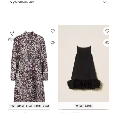
1 (42)
2 (44)
3 (46)
4 (48)
5 (50)
M (46)
L (48)