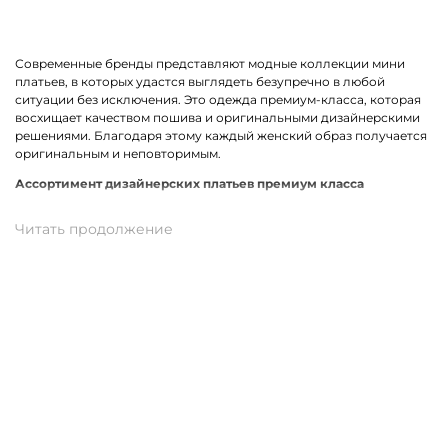
Современные бренды представляют модные коллекции мини
платьев, в которых удастся выглядеть безупречно в любой
ситуации без исключения. Это одежда премиум-класса, которая
восхищает качеством пошива и оригинальными дизайнерскими
решениями. Благодаря этому каждый женский образ получается
оригинальным и неповторимым.
Ассортимент дизайнерских платьев премиум класса
В линейке оказались премиальные мини платья, выполненные из
качественных материалов и фурнитуры. К ним относится вискоза,
хлопок, трикотаж. Истинными звездами коллекции стали
трендовые модели прямого кроя, с А-силуэтом и карманами. Не
остались без внимания анималистичный, геометрический принт
и полоска. У нас можно подобрать платье в спортивном стиле.
Для романтического вечера как нельзя лучше подойдет легкая
модель с воланами.
Купить мини платье от премиум-бренда в
Кореновске
На нашем сайте можно заказать брендовое мини платье по
отличной цене. В наличии модели свободного, прямого и
облегающего кроя. Разные размеры и цвета в ассортименте.