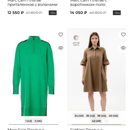
Marc Cain Платье
Marc Cain Платье с
приталенное с воланами
воротником-поло
12 550 ₽
41 800 ₽
14 050 ₽
46 800 ₽
-70%
-70%
34 (40)
36 (42)
38 (44)
40 (46)
1 (42)
3 (46)
42 (48)
Marc Cain Платье с
CatNoir Платье с