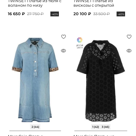
TWINSET Платье из тюля с
TWINSET Платье из
воланом по низу
вискозы с открытой
спинкой
16 650 ₽
27 750 ₽
20 100 ₽
33 500 ₽
-40%
-40%
2 (44)
1 (42)
3 (46)