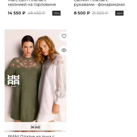
молнией на горловине
рукавами - фонариками
14 550 ₽
48 450 ₽
8 500 ₽
21 300 ₽
-70%
-60%
36 (42)
RIANI Платье из льна с