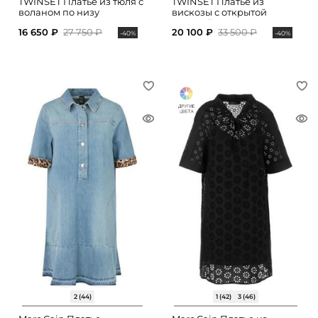
TWINSET Платье из тюля с
TWINSET Платье из
воланом по низу
вискозы с открытой
спинкой
16 650 ₽
27 750 ₽
20 100 ₽
33 500 ₽
-40%
-40%
2 (44)
1 (42)
3 (46)