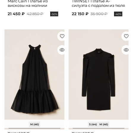
Marc Cain Платье из
TWINSET Платье А-
вискозы на молнии
силуэта с подолом из тюля
21 450 ₽
42 850 ₽
22 150 ₽
36 900 ₽
-50%
-40%
M (46)
S (44)
M (46)