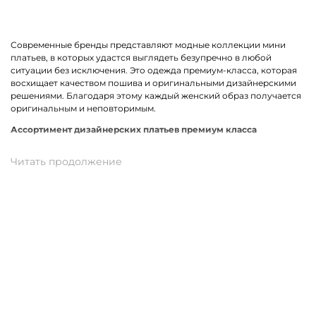
Современные бренды представляют модные коллекции мини
платьев, в которых удастся выглядеть безупречно в любой
ситуации без исключения. Это одежда премиум-класса, которая
восхищает качеством пошива и оригинальными дизайнерскими
решениями. Благодаря этому каждый женский образ получается
оригинальным и неповторимым.
Ассортимент дизайнерских платьев премиум класса
В линейке оказались премиальные мини платья, выполненные из
качественных материалов и фурнитуры. К ним относится вискоза,
хлопок, трикотаж. Истинными звездами коллекции стали
трендовые модели прямого кроя, с А-силуэтом и карманами. Не
остались без внимания анималистичный, геометрический принт
и полоска. У нас можно подобрать платье в спортивном стиле.
Для романтического вечера как нельзя лучше подойдет легкая
модель с воланами.
Купить мини платье от премиум-бренда в Крымске
На нашем сайте можно заказать брендовое мини платье по
отличной цене. В наличии модели свободного, прямого и
облегающего кроя. Разные размеры и цвета в ассортименте.