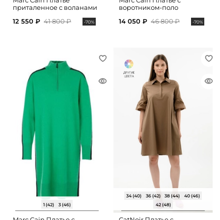
Marc Cain Платье
Marc Cain Платье с
приталенное с воланами
воротником-поло
12 550 ₽
41 800 ₽
14 050 ₽
46 800 ₽
-70%
-70%
34 (40)
36 (42)
38 (44)
40 (46)
1 (42)
3 (46)
42 (48)
Marc Cain Платье с
CatNoir Платье с