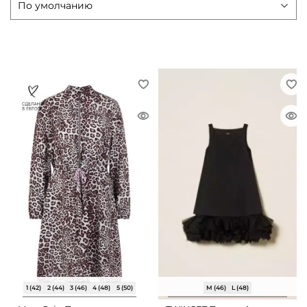
1 (42)
2 (44)
3 (46)
4 (48)
5 (50)
M (46)
L (48)