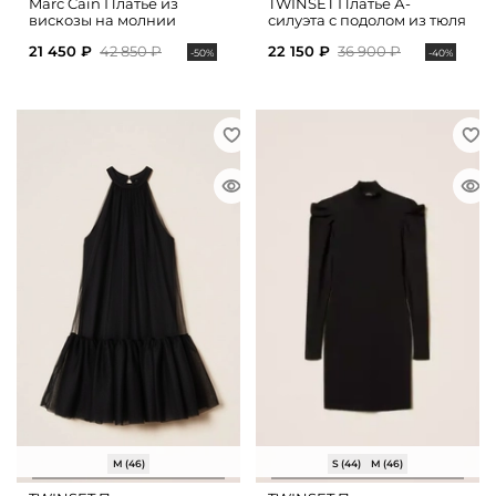
Marc Cain Платье из
TWINSET Платье А-
вискозы на молнии
силуэта с подолом из тюля
21 450 ₽
42 850 ₽
22 150 ₽
36 900 ₽
-50%
-40%
M (46)
S (44)
M (46)