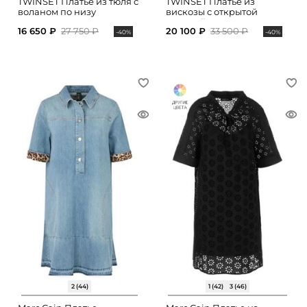
TWINSET Платье из тюля с
TWINSET Платье из
воланом по низу
вискозы с открытой
спинкой
16 650 ₽
27 750 ₽
20 100 ₽
33 500 ₽
-40%
-40%
2 (44)
1 (42)
3 (46)