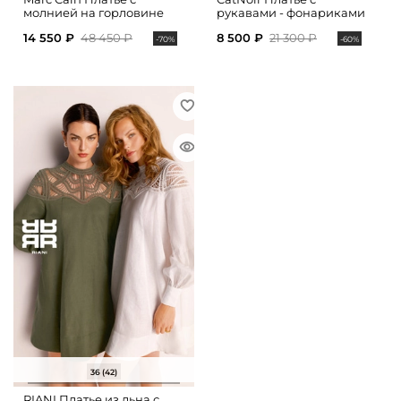
молнией на горловине
рукавами - фонариками
14 550 ₽
48 450 ₽
8 500 ₽
21 300 ₽
-70%
-60%
36 (42)
RIANI Платье из льна с