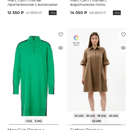
Marc Cain Платье
Marc Cain Платье с
приталенное с воланами
воротником-поло
12 550 ₽
41 800 ₽
14 050 ₽
46 800 ₽
-70%
-70%
34 (40)
36 (42)
38 (44)
40 (46)
1 (42)
3 (46)
42 (48)
Marc Cain Платье с
CatNoir Платье с