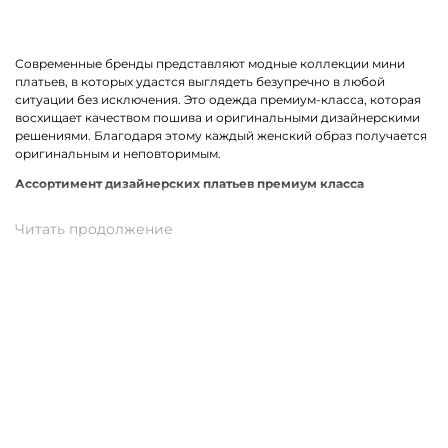
Современные бренды представляют модные коллекции мини
платьев, в которых удастся выглядеть безупречно в любой
ситуации без исключения. Это одежда премиум-класса, которая
восхищает качеством пошива и оригинальными дизайнерскими
решениями. Благодаря этому каждый женский образ получается
оригинальным и неповторимым.
Ассортимент дизайнерских платьев премиум класса
В линейке оказались премиальные мини платья, выполненные из
качественных материалов и фурнитуры. К ним относится вискоза,
хлопок, трикотаж. Истинными звездами коллекции стали
трендовые модели прямого кроя, с А-силуэтом и карманами. Не
остались без внимания анималистичный, геометрический принт
и полоска. У нас можно подобрать платье в спортивном стиле.
Для романтического вечера как нельзя лучше подойдет легкая
модель с воланами.
Купить мини платье от премиум-бренда в Кумертау
На нашем сайте можно заказать брендовое мини платье по
отличной цене. В наличии модели свободного, прямого и
облегающего кроя. Разные размеры и цвета в ассортименте.