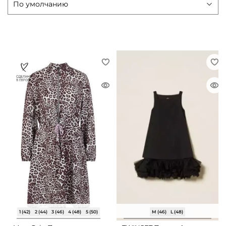
1 (42)
2 (44)
3 (46)
4 (48)
5 (50)
M (46)
L (48)