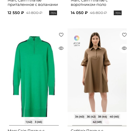
Marc Cain Платье
Marc Cain Платье с
приталенное с воланами
воротником-поло
12 550 ₽
41 800 ₽
14 050 ₽
46 800 ₽
-70%
-70%
34 (40)
36 (42)
38 (44)
40 (46)
1 (42)
3 (46)
42 (48)
Marc Cain Платье с
CatNoir Платье с