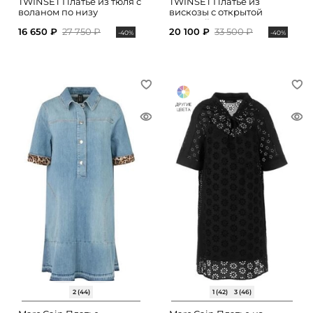
TWINSET Платье из тюля с
TWINSET Платье из
воланом по низу
вискозы с открытой
спинкой
16 650 ₽
27 750 ₽
20 100 ₽
33 500 ₽
-40%
-40%
2 (44)
1 (42)
3 (46)