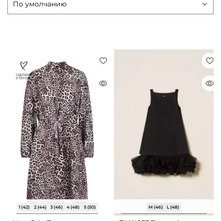
1 (42)
2 (44)
3 (46)
4 (48)
5 (50)
M (46)
L (48)