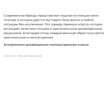
Современные бренды представляют модные коллекции мини
платьев, в которых удастся выглядеть безупречно в любой
ситуации без исключения. Это одежда премиум-класса, которая
восхищает качеством пошива и оригинальными дизайнерскими
решениями. Благодаря этому каждый женский образ получается
оригинальным и неповторимым.
Ассортимент дизайнерских платьев премиум класса
В линейке оказались премиальные мини платья, выполненные из
качественных материалов и фурнитуры. К ним относится вискоза,
хлопок, трикотаж. Истинными звездами коллекции стали
трендовые модели прямого кроя, с А-силуэтом и карманами. Не
остались без внимания анималистичный, геометрический принт
и полоска. У нас можно подобрать платье в спортивном стиле.
Для романтического вечера как нельзя лучше подойдет легкая
модель с воланами.
Купить мини платье от премиум-бренда в
Лабытнанги
На нашем сайте можно заказать брендовое мини платье по
отличной цене. В наличии модели свободного, прямого и
облегающего кроя. Разные размеры и цвета в ассортименте.