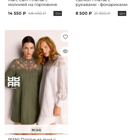
молнией на горловине
рукавами - фонариками
14 550 ₽
48 450 ₽
8 500 ₽
21 300 ₽
-70%
-60%
36 (42)
RIANI Платье из льна с