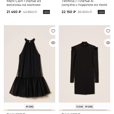
Marc Cain Платье из
TWINSET Платье А-
вискозы на молнии
силуэта с подолом из тюля
21 450 ₽
42 850 ₽
22 150 ₽
36 900 ₽
-50%
-40%
M (46)
S (44)
M (46)