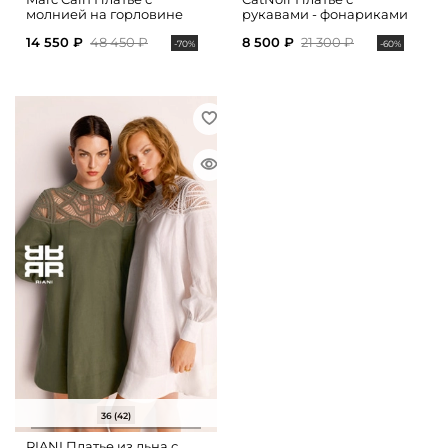
молнией на горловине
рукавами - фонариками
14 550 ₽
48 450 ₽
8 500 ₽
21 300 ₽
-70%
-60%
36 (42)
RIANI Платье из льна с