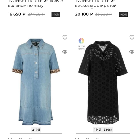
TWINSET Платье из тюля с
TWINSET Платье из
воланом по низу
вискозы с открытой
спинкой
16 650 ₽
27 750 ₽
20 100 ₽
33 500 ₽
-40%
-40%
2 (44)
1 (42)
3 (46)