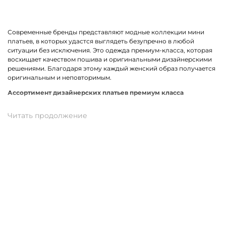
Современные бренды представляют модные коллекции мини
платьев, в которых удастся выглядеть безупречно в любой
ситуации без исключения. Это одежда премиум-класса, которая
восхищает качеством пошива и оригинальными дизайнерскими
решениями. Благодаря этому каждый женский образ получается
оригинальным и неповторимым.
Ассортимент дизайнерских платьев премиум класса
В линейке оказались премиальные мини платья, выполненные из
качественных материалов и фурнитуры. К ним относится вискоза,
хлопок, трикотаж. Истинными звездами коллекции стали
трендовые модели прямого кроя, с А-силуэтом и карманами. Не
остались без внимания анималистичный, геометрический принт
и полоска. У нас можно подобрать платье в спортивном стиле.
Для романтического вечера как нельзя лучше подойдет легкая
модель с воланами.
Купить мини платье от премиум-бренда в
Новоалександровске
На нашем сайте можно заказать брендовое мини платье по
отличной цене. В наличии модели свободного, прямого и
облегающего кроя. Разные размеры и цвета в ассортименте.