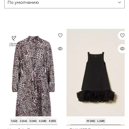
1 (42)
2 (44)
3 (46)
4 (48)
5 (50)
M (46)
L (48)