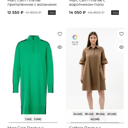
Marc Cain Платье
Marc Cain Платье с
приталенное с воланами
воротником-поло
12 550 ₽
41 800 ₽
14 050 ₽
46 800 ₽
-70%
-70%
34 (40)
36 (42)
38 (44)
40 (46)
1 (42)
3 (46)
42 (48)
Marc Cain Платье с
CatNoir Платье с