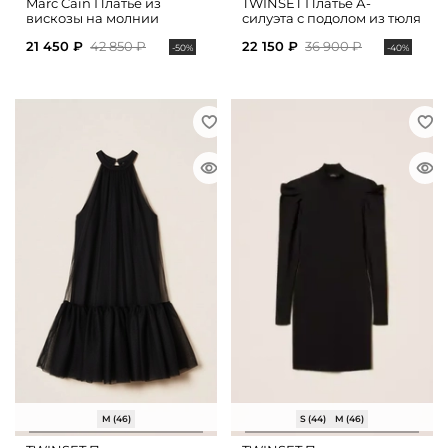
Marc Cain Платье из
TWINSET Платье А-
вискозы на молнии
силуэта с подолом из тюля
21 450 ₽
42 850 ₽
22 150 ₽
36 900 ₽
-50%
-40%
M (46)
S (44)
M (46)