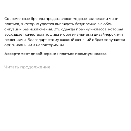
Современные бренды представляют модные коллекции мини
платьев, в которых удастся выглядеть безупречно в любой
ситуации без исключения. Это одежда премиум-класса, которая
восхищает качеством пошива и оригинальными дизайнерскими
решениями. Благодаря этому каждый женский образ получается
оригинальным и неповторимым.
Ассортимент дизайнерских платьев премиум класса
В линейке оказались премиальные мини платья, выполненные из
качественных материалов и фурнитуры. К ним относится вискоза,
хлопок, трикотаж. Истинными звездами коллекции стали
трендовые модели прямого кроя, с А-силуэтом и карманами. Не
остались без внимания анималистичный, геометрический принт
и полоска. У нас можно подобрать платье в спортивном стиле.
Для романтического вечера как нельзя лучше подойдет легкая
модель с воланами.
Купить мини платье от премиум-бренда в Новокуйбышевске
На нашем сайте можно заказать брендовое мини платье по
отличной цене. В наличии модели свободного, прямого и
облегающего кроя. Разные размеры и цвета в ассортименте.