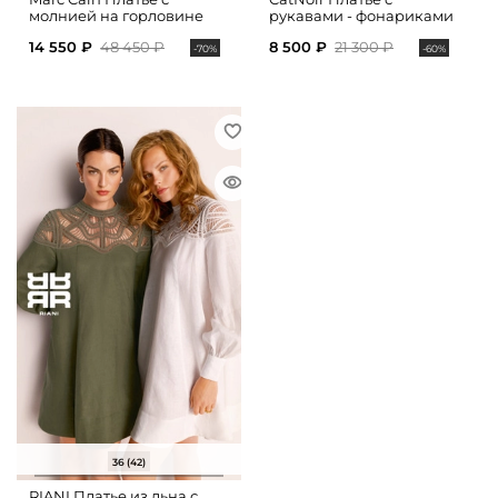
молнией на горловине
рукавами - фонариками
14 550 ₽
48 450 ₽
8 500 ₽
21 300 ₽
-70%
-60%
36 (42)
RIANI Платье из льна с