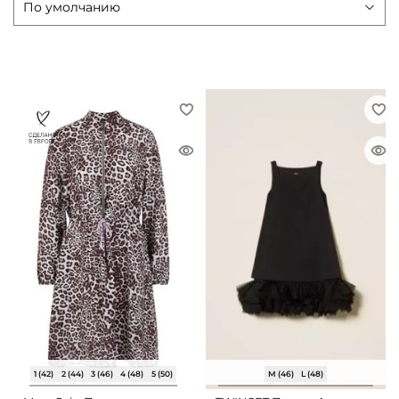
1 (42)
2 (44)
3 (46)
4 (48)
5 (50)
M (46)
L (48)