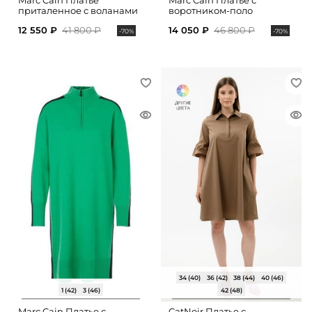
Marc Cain Платье
Marc Cain Платье с
приталенное с воланами
воротником-поло
12 550 ₽
41 800 ₽
14 050 ₽
46 800 ₽
-70%
-70%
34 (40)
36 (42)
38 (44)
40 (46)
1 (42)
3 (46)
42 (48)
Marc Cain Платье с
CatNoir Платье с