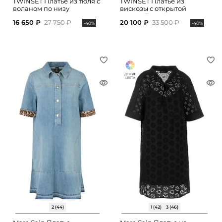
TWINSET Платье из тюля с
TWINSET Платье из
воланом по низу
вискозы с открытой
спинкой
16 650 ₽
27 750 ₽
20 100 ₽
33 500 ₽
-40%
-40%
2 (44)
1 (42)
3 (46)