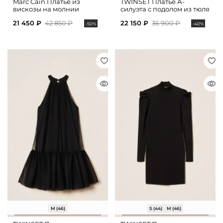
Marc Cain Платье из
TWINSET Платье А-
вискозы на молнии
силуэта с подолом из тюля
21 450 ₽
42 850 ₽
22 150 ₽
36 900 ₽
-50%
-40%
M (46)
S (44)
M (46)