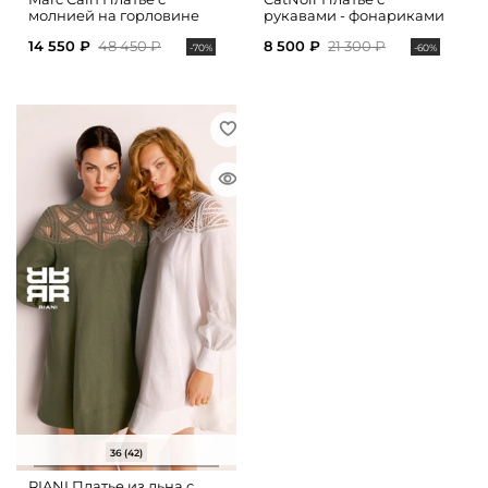
молнией на горловине
рукавами - фонариками
14 550 ₽
48 450 ₽
8 500 ₽
21 300 ₽
-70%
-60%
36 (42)
RIANI Платье из льна с