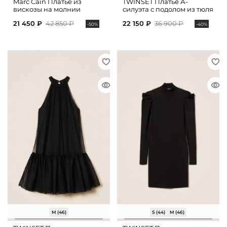
Marc Cain Платье из
TWINSET Платье А-
вискозы на молнии
силуэта с подолом из тюля
21 450 ₽
42 850 ₽
22 150 ₽
36 900 ₽
-50%
-40%
M (46)
S (44)
M (46)