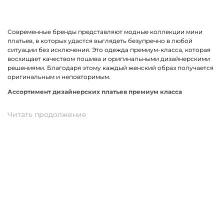
Современные бренды представляют модные коллекции мини
платьев, в которых удастся выглядеть безупречно в любой
ситуации без исключения. Это одежда премиум-класса, которая
восхищает качеством пошива и оригинальными дизайнерскими
решениями. Благодаря этому каждый женский образ получается
оригинальным и неповторимым.
Ассортимент дизайнерских платьев премиум класса
В линейке оказались премиальные мини платья, выполненные из
качественных материалов и фурнитуры. К ним относится вискоза,
хлопок, трикотаж. Истинными звездами коллекции стали
трендовые модели прямого кроя, с А-силуэтом и карманами. Не
остались без внимания анималистичный, геометрический принт
и полоска. У нас можно подобрать платье в спортивном стиле.
Для романтического вечера как нельзя лучше подойдет легкая
модель с воланами.
Купить мини платье от премиум-бренда в
Нурлате
На нашем сайте можно заказать брендовое мини платье по
отличной цене. В наличии модели свободного, прямого и
облегающего кроя. Разные размеры и цвета в ассортименте.