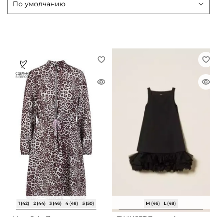
1 (42)
2 (44)
3 (46)
4 (48)
5 (50)
M (46)
L (48)