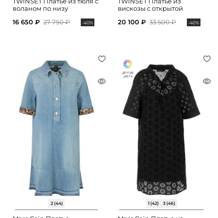
TWINSET Платье из тюля с
TWINSET Платье из
воланом по низу
вискозы с открытой
спинкой
16 650 ₽
27 750 ₽
20 100 ₽
33 500 ₽
-40%
-40%
2 (44)
1 (42)
3 (46)