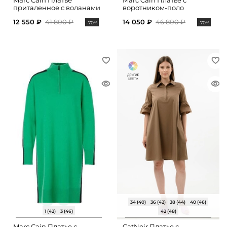
Marc Cain Платье
Marc Cain Платье с
приталенное с воланами
воротником-поло
12 550 ₽
41 800 ₽
14 050 ₽
46 800 ₽
-70%
-70%
34 (40)
36 (42)
38 (44)
40 (46)
1 (42)
3 (46)
42 (48)
Marc Cain Платье с
CatNoir Платье с