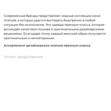
Современные бренды представляют модные коллекции мини
платьев, в которых удастся выглядеть безупречно в любой
ситуации без исключения. Это одежда премиум-класса, которая
восхищает качеством пошива и оригинальными дизайнерскими
решениями. Благодаря этому каждый женский образ получается
оригинальным и неповторимым.
Ассортимент дизайнерских платьев премиум класса
В линейке оказались премиальные мини платья, выполненные из
качественных материалов и фурнитуры. К ним относится вискоза,
хлопок, трикотаж. Истинными звездами коллекции стали
трендовые модели прямого кроя, с А-силуэтом и карманами. Не
остались без внимания анималистичный, геометрический принт
и полоска. У нас можно подобрать платье в спортивном стиле.
Для романтического вечера как нельзя лучше подойдет легкая
модель с воланами.
Купить мини платье от премиум-бренда в Обнинске
На нашем сайте можно заказать брендовое мини платье по
отличной цене. В наличии модели свободного, прямого и
облегающего кроя. Разные размеры и цвета в ассортименте.