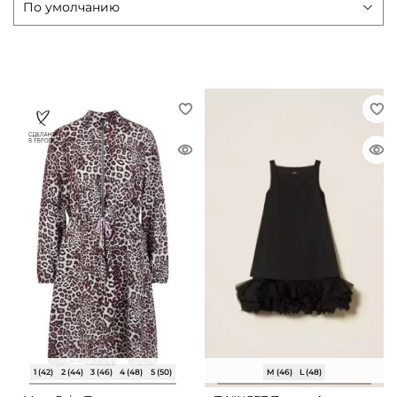
1 (42)
2 (44)
3 (46)
4 (48)
5 (50)
M (46)
L (48)