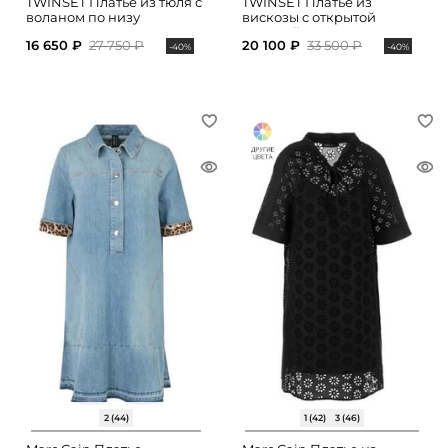
TWINSET Платье из тюля с
TWINSET Платье из
воланом по низу
вискозы с открытой
спинкой
16 650 ₽
27 750 ₽
20 100 ₽
33 500 ₽
-40%
-40%
2 (44)
1 (42)
3 (46)