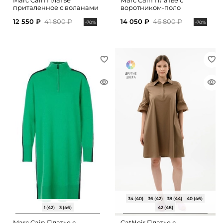
Marc Cain Платье
Marc Cain Платье с
приталенное с воланами
воротником-поло
12 550 ₽
41 800 ₽
14 050 ₽
46 800 ₽
-70%
-70%
34 (40)
36 (42)
38 (44)
40 (46)
1 (42)
3 (46)
42 (48)
Marc Cain Платье с
CatNoir Платье с