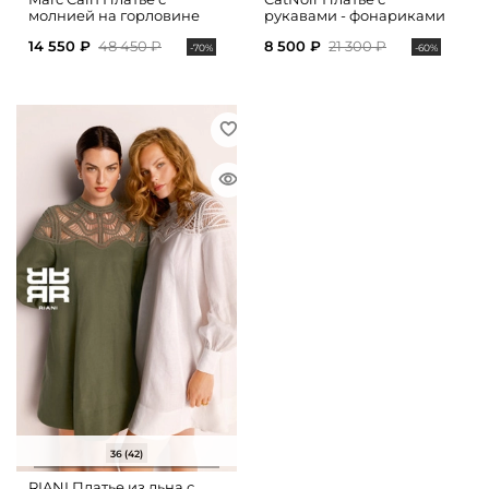
молнией на горловине
рукавами - фонариками
14 550 ₽
48 450 ₽
8 500 ₽
21 300 ₽
-70%
-60%
36 (42)
RIANI Платье из льна с