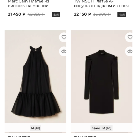
Marc Cain Платье из
TWINSET Платье А-
вискозы на молнии
силуэта с подолом из тюля
21 450 ₽
42 850 ₽
22 150 ₽
36 900 ₽
-50%
-40%
M (46)
S (44)
M (46)