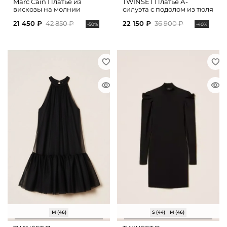
Marc Cain Платье из
TWINSET Платье А-
вискозы на молнии
силуэта с подолом из тюля
21 450 ₽
42 850 ₽
22 150 ₽
36 900 ₽
-50%
-40%
M (46)
S (44)
M (46)