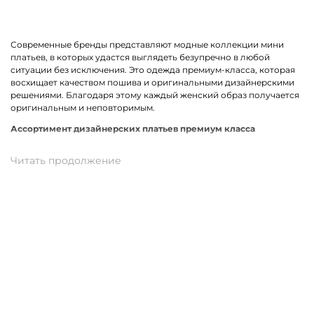
Современные бренды представляют модные коллекции мини
платьев, в которых удастся выглядеть безупречно в любой
ситуации без исключения. Это одежда премиум-класса, которая
восхищает качеством пошива и оригинальными дизайнерскими
решениями. Благодаря этому каждый женский образ получается
оригинальным и неповторимым.
Ассортимент дизайнерских платьев премиум класса
В линейке оказались премиальные мини платья, выполненные из
качественных материалов и фурнитуры. К ним относится вискоза,
хлопок, трикотаж. Истинными звездами коллекции стали
трендовые модели прямого кроя, с А-силуэтом и карманами. Не
остались без внимания анималистичный, геометрический принт
и полоска. У нас можно подобрать платье в спортивном стиле.
Для романтического вечера как нельзя лучше подойдет легкая
модель с воланами.
Купить мини платье от премиум-бренда в
Сорочинске
На нашем сайте можно заказать брендовое мини платье по
отличной цене. В наличии модели свободного, прямого и
облегающего кроя. Разные размеры и цвета в ассортименте.