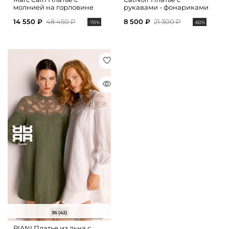
молнией на горловине
рукавами - фонариками
14 550 ₽
48 450 ₽
8 500 ₽
21 300 ₽
-70%
-60%
36 (42)
RIANI Платье из льна с