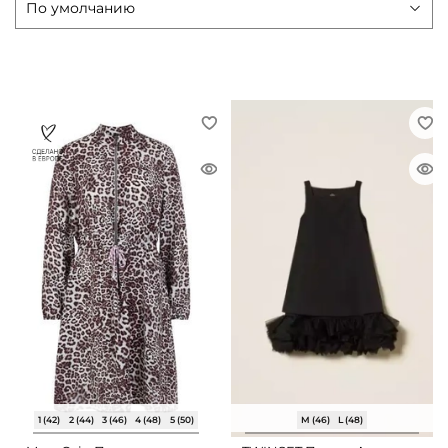
1 (42)
2 (44)
3 (46)
4 (48)
5 (50)
M (46)
L (48)