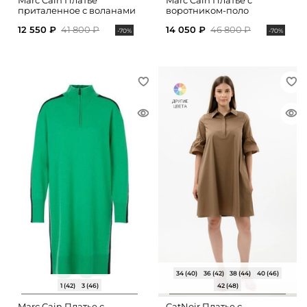
Marc Cain Платье
Marc Cain Платье с
приталенное с воланами
воротником-поло
12 550 ₽
41 800 ₽
14 050 ₽
46 800 ₽
-70%
-70%
34 (40)
36 (42)
38 (44)
40 (46)
1 (42)
3 (46)
42 (48)
Marc Cain Платье с
CatNoir Платье с