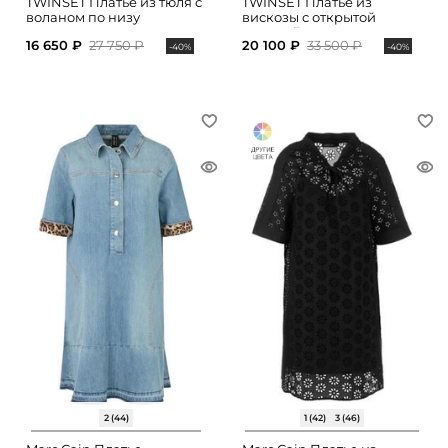
TWINSET Платье из тюля с
TWINSET Платье из
воланом по низу
вискозы с открытой
спинкой
16 650 ₽
27 750 ₽
20 100 ₽
33 500 ₽
-40%
-40%
2 (44)
1 (42)
3 (46)