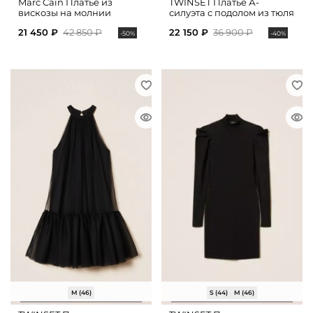
Marc Cain Платье из
TWINSET Платье А-
вискозы на молнии
силуэта с подолом из тюля
21 450 ₽
42 850 ₽
22 150 ₽
36 900 ₽
-50%
-40%
M (46)
S (44)
M (46)