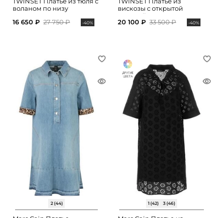
TWINSET Платье из тюля с
TWINSET Платье из
воланом по низу
вискозы с открытой
спинкой
16 650 ₽
27 750 ₽
20 100 ₽
33 500 ₽
-40%
-40%
2 (44)
1 (42)
3 (46)