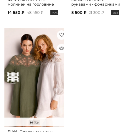
молнией на горловине
рукавами - фонариками
14 550 ₽
48 450 ₽
8 500 ₽
21 300 ₽
-70%
-60%
36 (42)
RIANI Платье из льна с