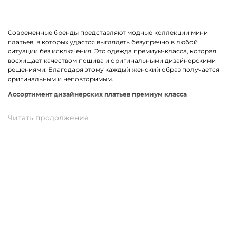
Современные бренды представляют модные коллекции мини
платьев, в которых удастся выглядеть безупречно в любой
ситуации без исключения. Это одежда премиум-класса, которая
восхищает качеством пошива и оригинальными дизайнерскими
решениями. Благодаря этому каждый женский образ получается
оригинальным и неповторимым.
Ассортимент дизайнерских платьев премиум класса
В линейке оказались премиальные мини платья, выполненные из
качественных материалов и фурнитуры. К ним относится вискоза,
хлопок, трикотаж. Истинными звездами коллекции стали
трендовые модели прямого кроя, с А-силуэтом и карманами. Не
остались без внимания анималистичный, геометрический принт
и полоска. У нас можно подобрать платье в спортивном стиле.
Для романтического вечера как нельзя лучше подойдет легкая
модель с воланами.
Купить мини платье от премиум-бренда в Троицке
На нашем сайте можно заказать брендовое мини платье по
отличной цене. В наличии модели свободного, прямого и
облегающего кроя. Разные размеры и цвета в ассортименте.