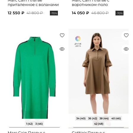
Marc Cain Платье
Marc Cain Платье с
приталенное с воланами
воротником-поло
12 550 ₽
41 800 ₽
14 050 ₽
46 800 ₽
-70%
-70%
34 (40)
36 (42)
38 (44)
40 (46)
1 (42)
3 (46)
42 (48)
Marc Cain Платье с
CatNoir Платье с