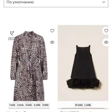
1 (42)
2 (44)
3 (46)
4 (48)
5 (50)
M (46)
L (48)