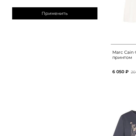
Применить
Marc Cain
принтом
6 050 ₽
20