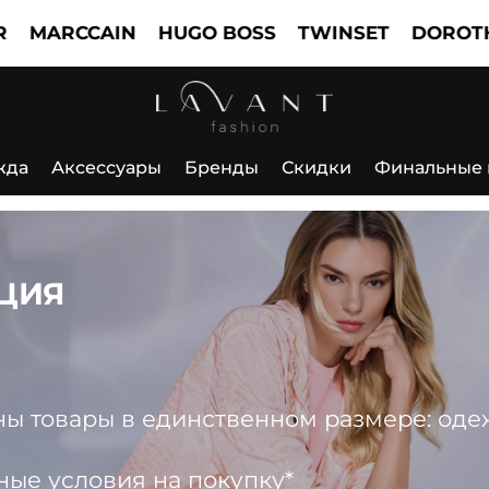
CCAIN
HUGO BOSS
TWINSET
DOROTHEE S
жда
Аксессуары
Бренды
Скидки
Финальные
ЦИЯ
 товары в единственном размере: одежда
ные условия на покупку*