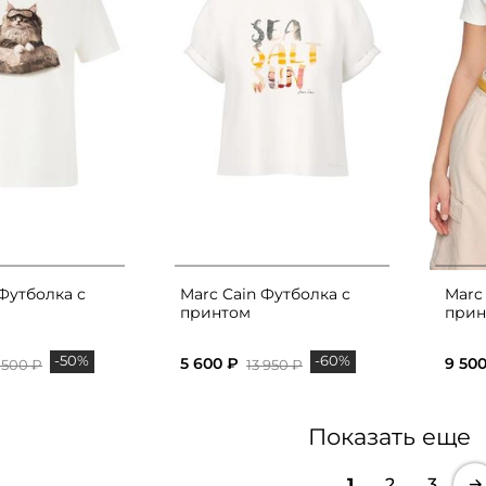
 Футболка с
Marc Cain Футболка с
Marc
принтом
прин
-50%
-60%
5 600 ₽
9 50
 500 ₽
13 950 ₽
Показать еще
1
2
3