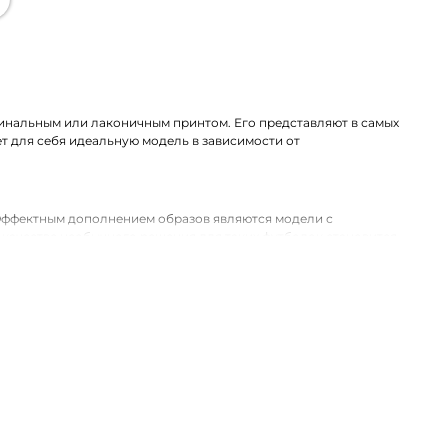
гинальным или лаконичным принтом. Его представляют в самых
т для себя идеальную модель в зависимости от
Эффектным дополнением образов являются модели с
качестве необычного решения для таких футболок становится
вкой по Приволжску
нскую футболку с принтом. Мы подготовили для вас интересные
Bogner, RIANI, популярных в Европе. Доставка покупок
.