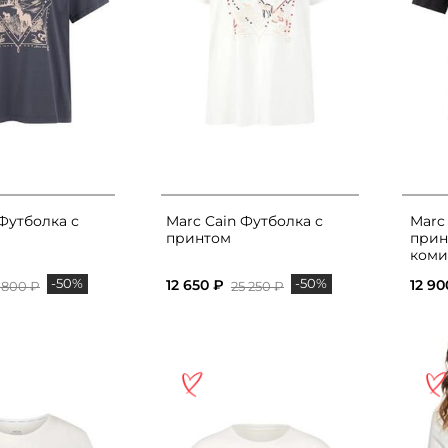
 Футболка с
Marc Cain Футболка с
Marc
принтом
прин
коми
-50%
-50%
12 650 ₽
12 90
 800 ₽
25 250 ₽