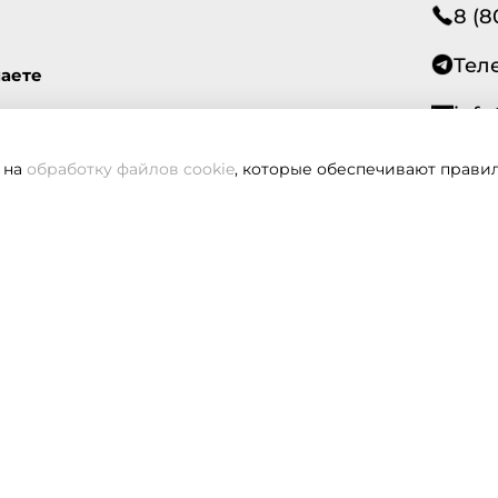
8 (8
Тел
маете
info
 на
обработку файлов cookie
, которые обеспечивают правил
Всегд
вам не удалось дозвониться, оставьте заявку и мы вам пере
Заказать звонок