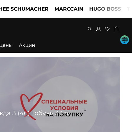
CHUMACHER
MARCCAIN
HUGO BOSS
TWINSE
 цены
Акции
 3 (46) , обувь 37 р.