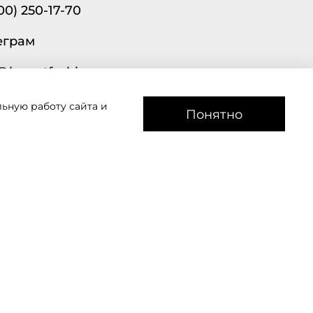
00) 250-17-70
еграм
@lavantfashion.ru
ьную работу сайта и
а рады помочь!
Понятно
звоним
Мы в соц сетях