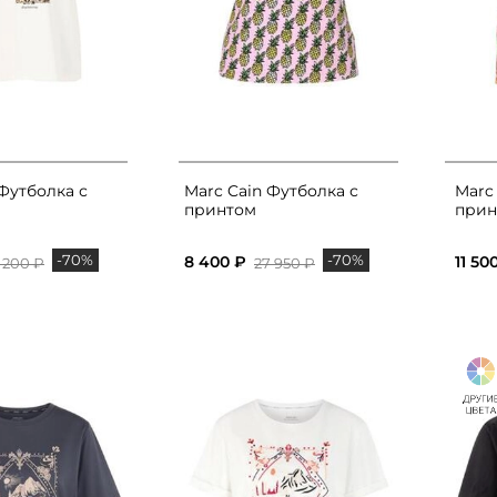
 Футболка с
Marc Cain Футболка с
Marc
принтом
прин
-70%
-70%
8 400 ₽
11 50
 200 ₽
27 950 ₽