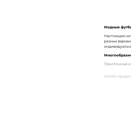
Модные футбо
Настоящим хит
разных вариан
индивидуальн
Многообразие
Однотонные и
графическим у
декорирование
Купить женску
В интернет-ма
модели, котор
осуществляетс