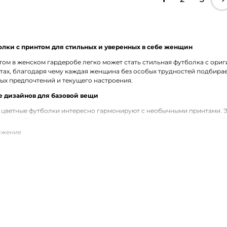
лки с принтом для стильных и уверенных в себе женщин
ом в женском гардеробе легко может стать стильная футболка с ори
тах, благодаря чему каждая женщина без особых трудностей подбирае
ых предпочтений и текущего настроения.
 дизайнов для базовой вещи
 цветные футболки интересно гармонируют с необычными принтами. 
зором. Популярными остаются животные и флористические принты. В 
 их основного рисунка пайетками и бисером.
ю футболку с принтом от Marc Cain, CatNoir, Bogner, RIANI с доста
газине LAVANT Fashion есть возможность по выгодной цене купить же
ые являются частью модных коллекций от брендов Marc Cain, CatNoir, 
я по Приволжску в наиболее быстрые сроки после оформления заказа