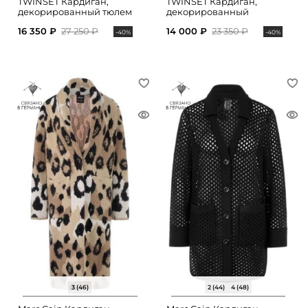
TWINSET Кардиган,
TWINSET Кардиган,
декорированный тюлем
декорированный
стразами
16 350 ₽
27 250 ₽
14 000 ₽
23 350 ₽
-40%
-40%
3 (46)
2 (44)
4 (48)