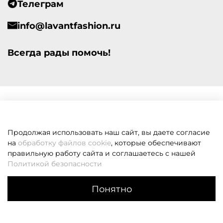
Телеграм
info@lavantfashion.ru
Всегда рады помочь!
Продолжая использовать наш сайт, вы даете согласие
на
обработку файлов cookie
, которые обеспечивают
правильную работу сайта и соглашаетесь с нашей
Политикой безопасности
Понятно
Каталог
Поиск
Корзина
Избранное
Профиль
Если вам не удалось дозвониться, оставьте заявку и мы