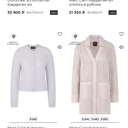
Dorothee Schumacher
Marc Cain Кардиган из
Кардиган из
хлопка в рубчик
мериносовой шерсти
33 900 ₽
84 700 ₽
21 350 ₽
35 550 ₽
-60%
-40%
3 (46)
2 (44)
3 (46)
5 (50)
Marc Cain Кардиган
Marc Cain Кардиган