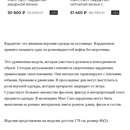
ажурной вязки
сетчатой вязки с
накладными карманами
30 600 ₽
51 000 ₽
51 450 ₽
85 750 ₽
-40%
-40%
Кардиган
- это вязанная верхняя одежда на пуговицах. Кардиганом
принято называть одну из разновидностей кофты без воротника.
Это удлиненная модель, которая уместна в деловом и повседневном
образе. Сегодня актуальными становятся укороченные кардиганы,
привносящие свою изюминку. Они интересно гармонируют с платьями,
юбками, брюками и джинсами. В прохладные дни могут выступать в
роли верхней одежды, которая прекрасно защищает от ветра.
Существует большое множество фасонов, фактур и интерпретаций этого
предмета одежды.
В коллекциях Marc Cain кардиганы могут быть
выполнены из разных материалов, иметь разную длину, фасон и состав.
Изделия представлены на моделях ростом 179 см, размер 46(3)