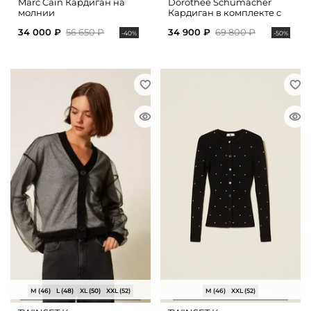
Marc Cain Кардиган на
Dorothee Schumacher
молнии
Кардиган в комплекте с
топом из хлопка
34 000 ₽
56 650 ₽
34 900 ₽
69 800 ₽
-40%
-50%
M (46)
L (48)
XL (50)
XXL (52)
M (46)
XXL (52)