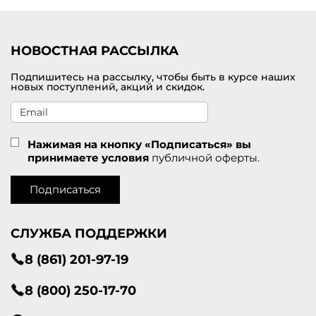
Приглашаем посетить наш интернет-магазине модной одежды от
брендов премиального класса, в котором можно купить
кардиган для женщин по самой привлекательной цене. В
наличии большой модельный ряд в разных размерах. Доставка
НОВОСТНАЯ РАССЫЛКА
оформленных покупок проводится по Галичу и другим городам
России.
Подпишитесь на рассылку, чтобы быть в курсе наших
новых поступлений, акций и скидок.
Нажимая на кнопку «Подписаться» вы
принимаете условия
публичной оферты.
Подписаться
СЛУЖБА ПОДДЕРЖКИ
8 (861) 201-97-19
8 (800) 250-17-70