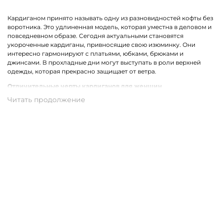
Кардиганом принято называть одну из разновидностей кофты без
воротника. Это удлиненная модель, которая уместна в деловом и
повседневном образе. Сегодня актуальными становятся
укороченные кардиганы, привносящие свою изюминку. Они
интересно гармонируют с платьями, юбками, брюками и
джинсами. В прохладные дни могут выступать в роли верхней
одежды, которая прекрасно защищает от ветра.
Отличительные черты кардиганов для женщин
Стильный женский кардиган может быть выполнен из разных
материалов. Наиболее востребованными сегодня являются
трикотажные модели. Ярким отличием одежды для женщин
являются уместные декорирующие вставки, например,
прозрачные полоски, бахрома, карманы или оригинальный
принт.
Трикотажные кардиганы выполнены из натурального хлопка,
который может комбинироваться со стриженной шерстью,
полиамидом, акрилом или вискозой. В результате такого
сочетания получаются качественные и износостойкие ткани,
которые совершенно неприхотливы в уходе.
Купить женский кардиган из трикотажа в Галиче с доставкой