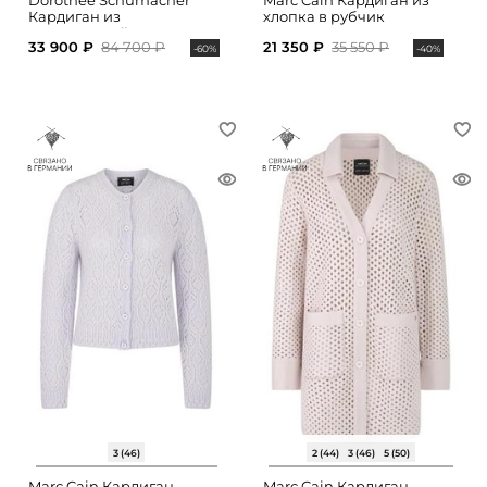
Dorothee Schumacher
Marc Cain Кардиган из
Кардиган из
хлопка в рубчик
мериносовой шерсти
33 900 ₽
84 700 ₽
21 350 ₽
35 550 ₽
-60%
-40%
3 (46)
2 (44)
3 (46)
5 (50)
Marc Cain Кардиган
Marc Cain Кардиган