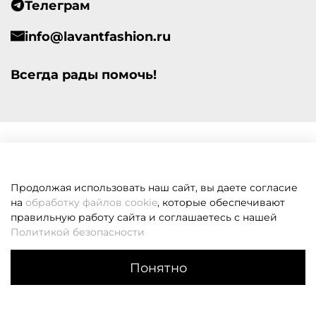
Телеграм
info@lavantfashion.ru
Всегда рады помочь!
Продолжая использовать наш сайт, вы даете согласие
на
обработку файлов cookie
, которые обеспечивают
правильную работу сайта и соглашаетесь с нашей
Политикой безопасности
Понятно
Каталог
Поиск
Корзина
Избранное
Профиль
Если вам не удалось дозвониться, оставьте заявку и мы