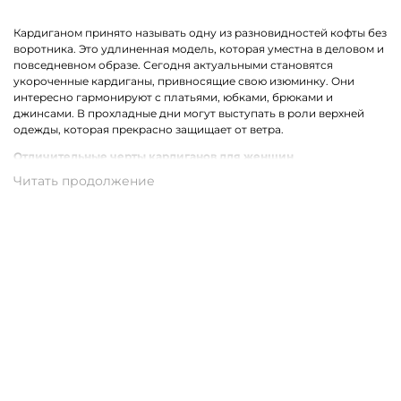
Кардиганом принято называть одну из разновидностей кофты без
воротника. Это удлиненная модель, которая уместна в деловом и
повседневном образе. Сегодня актуальными становятся
укороченные кардиганы, привносящие свою изюминку. Они
интересно гармонируют с платьями, юбками, брюками и
джинсами. В прохладные дни могут выступать в роли верхней
одежды, которая прекрасно защищает от ветра.
Отличительные черты кардиганов для женщин
Стильный женский кардиган может быть выполнен из разных
материалов. Наиболее востребованными сегодня являются
трикотажные модели. Ярким отличием одежды для женщин
являются уместные декорирующие вставки, например,
прозрачные полоски, бахрома, карманы или оригинальный
принт.
Трикотажные кардиганы выполнены из натурального хлопка,
который может комбинироваться со стриженной шерстью,
полиамидом, акрилом или вискозой. В результате такого
сочетания получаются качественные и износостойкие ткани,
которые совершенно неприхотливы в уходе.
Купить женский кардиган из трикотажа в Керчи с доставкой