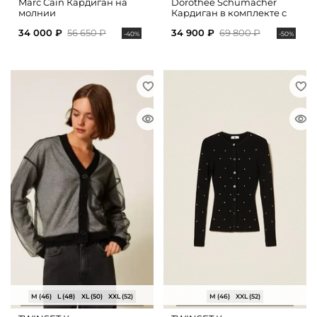
Marc Cain Кардиган на
Dorothee Schumacher
молнии
Кардиган в комплекте с
топом из хлопка
34 000 ₽
56 650 ₽
34 900 ₽
69 800 ₽
-40%
-50%
M (46)
L (48)
XL (50)
XXL (52)
M (46)
XXL (52)