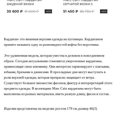
ажурной вязки
сетчатой вязки с
накладными карманами
30 600 ₽
51 000 ₽
51 450 ₽
85 750 ₽
-40%
-40%
Кардиган
- это вязанная верхняя одежда на пуговицах. Кардиганом
принято называть одну из разновидностей кофты без воротника.
Это удлиненная модель, которая уместна в деловом и повседневном
образе. Сегодня актуальными становятся укороченные кардиганы,
привносящие свою изюминку. Они интересно гармонируют с платьями,
юбками, брюками и джинсами. В прохладные дни могут выступать в
роли верхней одежды, которая прекрасно защищает от ветра.
Существует большое множество фасонов, фактур и интерпретаций этого
предмета одежды.
В коллекциях Marc Cain кардиганы могут быть
выполнены из разных материалов, иметь разную длину, фасон и состав.
Изделия представлены на моделях ростом 179 см, размер 46(3)