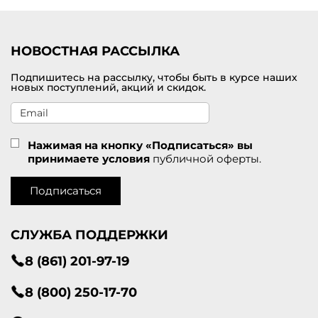
Приглашаем посетить наш интернет-магазине модной одежды от
брендов премиального класса, в котором можно купить
кардиган для женщин по самой привлекательной цене. В
наличии большой модельный ряд в разных размерах. Доставка
НОВОСТНАЯ РАССЫЛКА
оформленных покупок проводится по Керчи и другим городам
России.
Подпишитесь на рассылку, чтобы быть в курсе наших
новых поступлений, акций и скидок.
Нажимая на кнопку «Подписаться» вы
принимаете условия
публичной оферты.
Подписаться
СЛУЖБА ПОДДЕРЖКИ
8 (861) 201-97-19
8 (800) 250-17-70