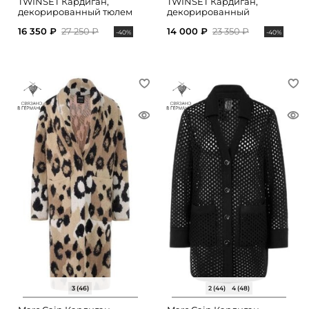
TWINSET Кардиган,
TWINSET Кардиган,
декорированный тюлем
декорированный
стразами
16 350 ₽
27 250 ₽
14 000 ₽
23 350 ₽
-40%
-40%
3 (46)
2 (44)
4 (48)