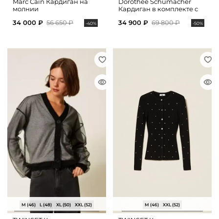
Marc Cain Кардиган на
Dorothee Schumacher
молнии
Кардиган в комплекте с
топом из хлопка
34 000 ₽
56 650 ₽
34 900 ₽
69 800 ₽
-40%
-50%
M (46)
L (48)
XL (50)
XXL (52)
M (46)
XXL (52)