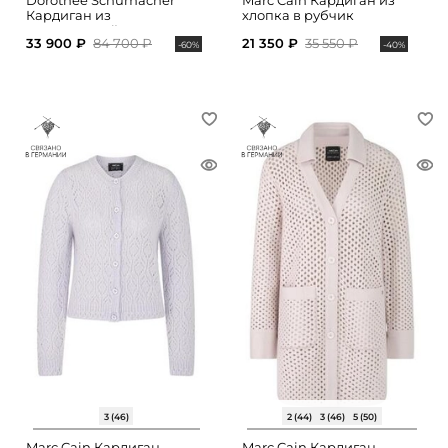
Dorothee Schumacher
Marc Cain Кардиган из
Кардиган из
хлопка в рубчик
мериносовой шерсти
33 900 ₽
84 700 ₽
21 350 ₽
35 550 ₽
-60%
-40%
3 (46)
2 (44)
3 (46)
5 (50)
Marc Cain Кардиган
Marc Cain Кардиган