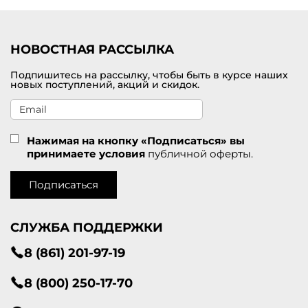
Приглашаем посетить наш интернет-магазине модной одежды от
брендов премиального класса, в котором можно купить
кардиган для женщин по самой привлекательной цене. В
наличии большой модельный ряд в разных размерах. Доставка
НОВОСТНАЯ РАССЫЛКА
оформленных покупок проводится по Кимрам и другим городам
России.
Подпишитесь на рассылку, чтобы быть в курсе наших
новых поступлений, акций и скидок.
Нажимая на кнопку «Подписаться» вы
принимаете условия
публичной оферты.
Подписаться
СЛУЖБА ПОДДЕРЖКИ
8 (861) 201-97-19
8 (800) 250-17-70