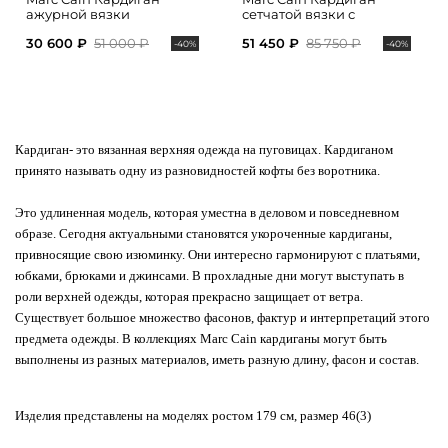
ажурной вязки
сетчатой вязки с
накладными карманами
30 600 ₽
51 000 ₽
51 450 ₽
85 750 ₽
-40%
-40%
Кардиган
- это вязанная верхняя одежда на пуговицах. Кардиганом
принято называть одну из разновидностей кофты без воротника.
Это удлиненная модель, которая уместна в деловом и повседневном
образе. Сегодня актуальными становятся укороченные кардиганы,
привносящие свою изюминку. Они интересно гармонируют с платьями,
юбками, брюками и джинсами. В прохладные дни могут выступать в
роли верхней одежды, которая прекрасно защищает от ветра.
Существует большое множество фасонов, фактур и интерпретаций этого
предмета одежды.
В коллекциях Marc Cain кардиганы могут быть
выполнены из разных материалов, иметь разную длину, фасон и состав.
Изделия представлены на моделях ростом 179 см, размер 46(3)