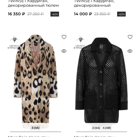
TWINSET Кардиган,
TWINSET Кардиган,
декорированный тюлем
декорированный
стразами
16 350 ₽
27 250 ₽
14 000 ₽
23 350 ₽
-40%
-40%
3 (46)
2 (44)
4 (48)