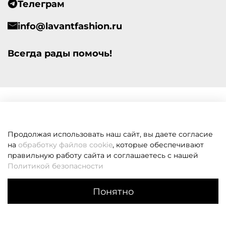
Телеграм
info@lavantfashion.ru
Всегда рады помочь!
Продолжая использовать наш сайт, вы даете согласие
на
обработку файлов cookie
, которые обеспечивают
правильную работу сайта и соглашаетесь с нашей
Политикой безопасности
Понятно
Каталог
Поиск
Корзина
Избранное
Профиль
Если вам не удалось дозвониться, оставьте заявку и мы