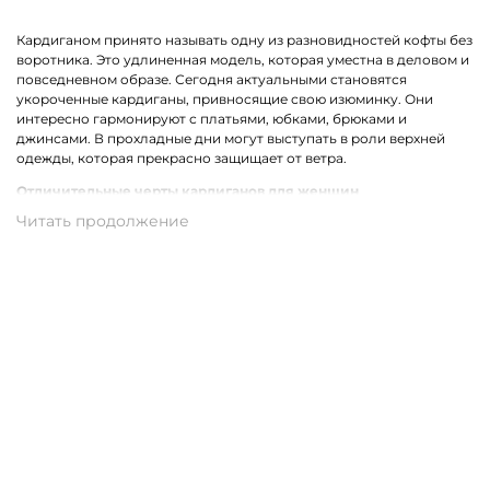
Кардиганом принято называть одну из разновидностей кофты без
воротника. Это удлиненная модель, которая уместна в деловом и
повседневном образе. Сегодня актуальными становятся
укороченные кардиганы, привносящие свою изюминку. Они
интересно гармонируют с платьями, юбками, брюками и
джинсами. В прохладные дни могут выступать в роли верхней
одежды, которая прекрасно защищает от ветра.
Отличительные черты кардиганов для женщин
Стильный женский кардиган может быть выполнен из разных
материалов. Наиболее востребованными сегодня являются
трикотажные модели. Ярким отличием одежды для женщин
являются уместные декорирующие вставки, например,
прозрачные полоски, бахрома, карманы или оригинальный
принт.
Трикотажные кардиганы выполнены из натурального хлопка,
который может комбинироваться со стриженной шерстью,
полиамидом, акрилом или вискозой. В результате такого
сочетания получаются качественные и износостойкие ткани,
которые совершенно неприхотливы в уходе.
Купить женский кардиган из трикотажа в Кимрах с доставкой