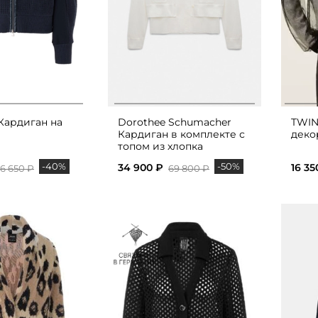
 Кардиган на
Dorothee Schumacher
TWIN
Кардиган в комплекте с
деко
топом из хлопка
-40%
-50%
34 900 ₽
16 35
6 650 ₽
69 800 ₽