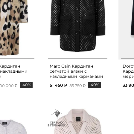
 Кардиган
Marc Cain Кардиган
Doro
 накладными
сетчатой вязки с
Кард
и
накладными карманами
мери
-40%
-40%
51 450 ₽
33 9
100 000 ₽
85 750 ₽