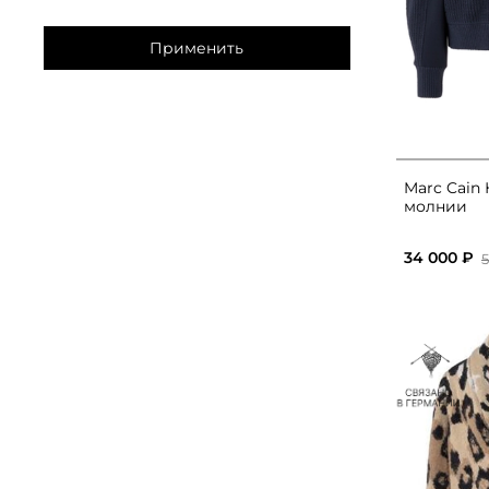
Применить
Marc Cain
молнии
34 000 ₽
5