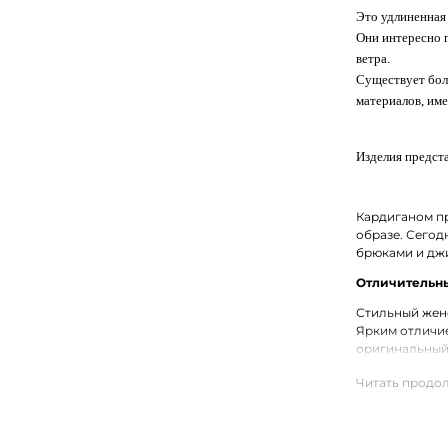
Это удлиненная
Они интересно 
ветра.
Существует бол
материалов, име
Изделия предста
Кардиганом пр
образе. Сегод
брюками и джи
Отличительны
Стильный женс
Ярким отличи
оригинальный
Трикотажные 
вискозой. В р
Купить женск