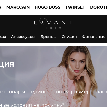
CCAIN
HUGO BOSS
TWINSET
DOROTHEE SC
жда
Аксессуары
Бренды
Скидки
Финальные
ЦИЯ
 товары в единственном размере: одежда
ные условия на покупку*