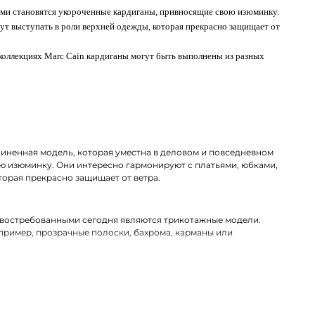
ными становятся укороченные кардиганы, привносящие свою изюминку.
ут выступать в роли верхней одежды, которая прекрасно защищает от
коллекциях Marc Cain кардиганы могут быть выполнены из разных
линенная модель, которая уместна в деловом и повседневном
ю изюминку. Они интересно гармонируют с платьями, юбками,
торая прекрасно защищает от ветра.
 востребованными сегодня являются трикотажные модели.
ример, прозрачные полоски, бахрома, карманы или
нироваться со стриженной шерстью, полиамидом, акрилом или
 ткани, которые совершенно неприхотливы в уходе.