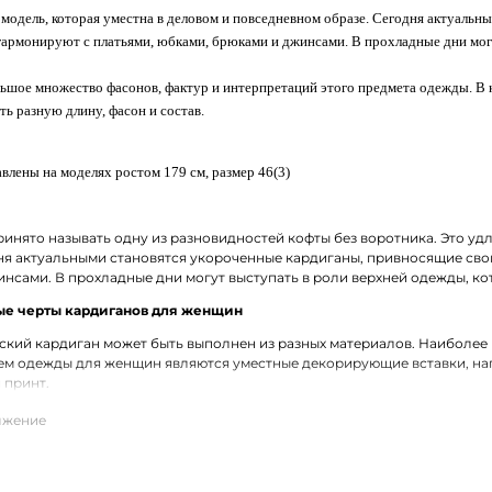
 модель, которая уместна в деловом и повседневном образе. Сегодня актуаль
гармонируют с платьями, юбками, брюками и джинсами. В прохладные дни мог
ьшое множество фасонов, фактур и интерпретаций этого предмета одежды.
В 
ть разную длину, фасон и состав.
влены на моделях ростом 179 см, размер 46(3)
инято называть одну из разновидностей кофты без воротника. Это уд
ня актуальными становятся укороченные кардиганы, привносящие сво
нсами. В прохладные дни могут выступать в роли верхней одежды, ко
е черты кардиганов для женщин
кий кардиган может быть выполнен из разных материалов. Наиболее
ем одежды для женщин являются уместные декорирующие вставки, нап
 принт.
кардиганы выполнены из натурального хлопка, который может комби
езультате такого сочетания получаются качественные и износостойкие
ий кардиган из трикотажа в Кольчугино с доставкой