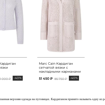
 Кардиган
Marc Cain Кардиган
язки
сетчатой вязки с
накладными карманами
-40%
-40%
51 450 ₽
1 000 ₽
85 750 ₽
вязанная верхняя одежда на пуговицах. Кардиганом принято называть одну из 