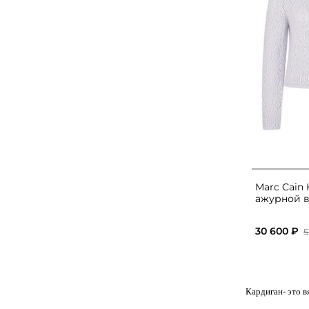
Marc Cain
ажурной в
30 600 ₽
5
Кардиган
- это 