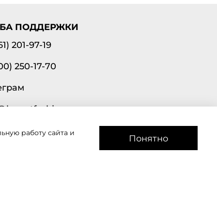
БА ПОДДЕРЖКИ
61) 201-97-19
00) 250-17-70
еграм
@lavantfashion.ru
ьную работу сайта и
а рады помочь!
Понятно
звоним