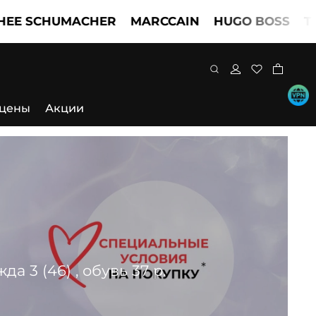
HUMACHER
MARCCAIN
HUGO BOSS
TWINSE
 цены
Акции
 3 (46) , обувь 37 р.