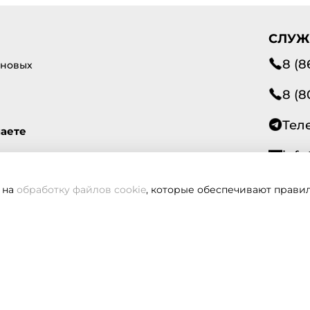
СЛУЖ
8 (8
 новых
8 (8
Тел
маете
info
 на
обработку файлов cookie
, которые обеспечивают правил
Всегд
вам не удалось дозвониться, оставьте заявку и мы вам пере
Заказать звонок