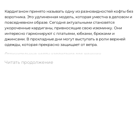
Кардиганом принято называть одну из разновидностей кофты без
воротника. Это удлиненная модель, которая уместна в деловом и
повседневном образе. Сегодня актуальными становятся
укороченные кардиганы, привносящие свою изюминку. Они
интересно гармонируют с платьями, юбками, брюками и
джинсами. В прохладные дни могут выступать в роли верхней
одежды, которая прекрасно защищает от ветра.
Отличительные черты кардиганов для женщин
Стильный женский кардиган может быть выполнен из разных
материалов. Наиболее востребованными сегодня являются
трикотажные модели. Ярким отличием одежды для женщин
являются уместные декорирующие вставки, например,
прозрачные полоски, бахрома, карманы или оригинальный
принт.
Трикотажные кардиганы выполнены из натурального хлопка,
который может комбинироваться со стриженной шерстью,
полиамидом, акрилом или вискозой. В результате такого
сочетания получаются качественные и износостойкие ткани,
которые совершенно неприхотливы в уходе.
Купить женский кардиган из трикотажа в Починке с доставкой