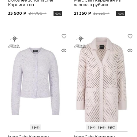
Dorothee Schumacher
Marc Cain Кардиган из
Кардиган из
хлопка в рубчик
мериносовой шерсти
33 900 ₽
84 700 ₽
21 350 ₽
35 550 ₽
-60%
-40%
3 (46)
2 (44)
3 (46)
5 (50)
Marc Cain Кардиган
Marc Cain Кардиган