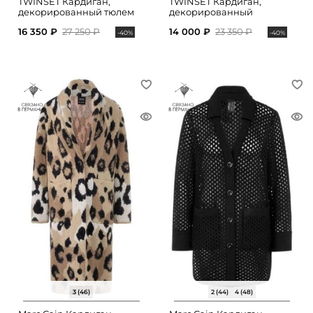
TWINSET Кардиган,
TWINSET Кардиган,
декорированный тюлем
декорированный
стразами
16 350 ₽
27 250 ₽
14 000 ₽
23 350 ₽
-40%
-40%
3 (46)
2 (44)
4 (48)