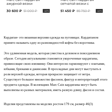
ажурной вязки
сетчатой вязки с
накладными карманами
30 600 ₽
51 000 ₽
51 450 ₽
85 750 ₽
-40%
-40%
Кардиган
- это вязанная верхняя одежда на пуговицах. Кардиганом
принято называть одну из разновидностей кофты без воротника.
Это удлиненная модель, которая уместна в деловом и повседневном
образе. Сегодня актуальными становятся укороченные кардиганы,
привносящие свою изюминку. Они интересно гармонируют с платьями,
юбками, брюками и джинсами. В прохладные дни могут выступать в
роли верхней одежды, которая прекрасно защищает от ветра.
Существует большое множество фасонов, фактур и интерпретаций этого
предмета одежды.
В коллекциях Marc Cain кардиганы могут быть
выполнены из разных материалов, иметь разную длину, фасон и состав.
Изделия представлены на моделях ростом 179 см, размер 46(3)