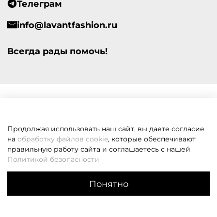
Телеграм
info@lavantfashion.ru
Всегда рады помочь!
Продолжая использовать наш сайт, вы даете согласие
на
обработку файлов cookie
, которые обеспечивают
правильную работу сайта и соглашаетесь с нашей
Политикой безопасности
Понятно
Каталог
Поиск
Корзина
Избранное
Профиль
Если вам не удалось дозвониться, оставьте заявку и мы