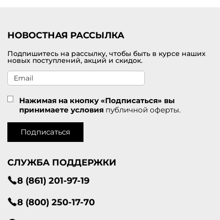
Приглашаем посетить наш интернет-магазине модной одежды от
брендов премиального класса, в котором можно купить
кардиган для женщин по самой привлекательной цене. В
наличии большой модельный ряд в разных размерах. Доставка
НОВОСТНАЯ РАССЫЛКА
оформленных покупок проводится по Починку и другим городам
России.
Подпишитесь на рассылку, чтобы быть в курсе наших
новых поступлений, акций и скидок.
Нажимая на кнопку «Подписаться» вы
принимаете условия
публичной оферты.
Подписаться
СЛУЖБА ПОДДЕРЖКИ
8 (861) 201-97-19
8 (800) 250-17-70