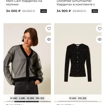
Marc Cain Кардиган на
Dorothee Schumacher
молнии
Кардиган в комплекте с
топом из хлопка
34 000 ₽
56 650 ₽
34 900 ₽
69 800 ₽
-40%
-50%
M (46)
L (48)
XL (50)
XXL (52)
M (46)
XXL (52)