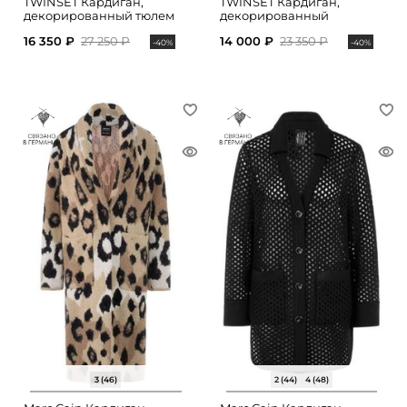
TWINSET Кардиган,
TWINSET Кардиган,
декорированный тюлем
декорированный
стразами
16 350 ₽
27 250 ₽
14 000 ₽
23 350 ₽
-40%
-40%
3 (46)
2 (44)
4 (48)