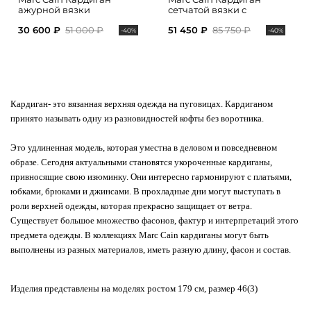
ажурной вязки
сетчатой вязки с
накладными карманами
30 600 ₽
51 000 ₽
51 450 ₽
85 750 ₽
-40%
-40%
Кардиган
- это вязанная верхняя одежда на пуговицах. Кардиганом
принято называть одну из разновидностей кофты без воротника.
Это удлиненная модель, которая уместна в деловом и повседневном
образе. Сегодня актуальными становятся укороченные кардиганы,
привносящие свою изюминку. Они интересно гармонируют с платьями,
юбками, брюками и джинсами. В прохладные дни могут выступать в
роли верхней одежды, которая прекрасно защищает от ветра.
Существует большое множество фасонов, фактур и интерпретаций этого
предмета одежды.
В коллекциях Marc Cain кардиганы могут быть
выполнены из разных материалов, иметь разную длину, фасон и состав.
Изделия представлены на моделях ростом 179 см, размер 46(3)