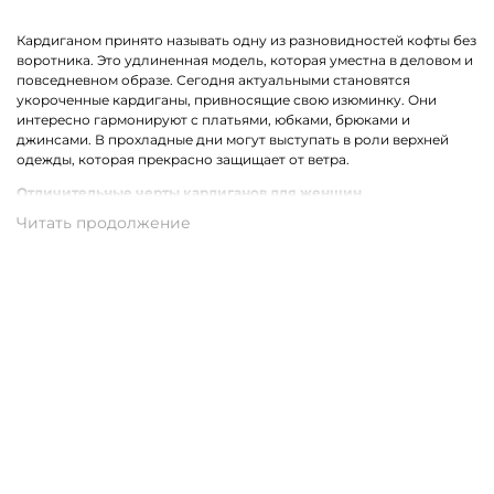
Кардиганом принято называть одну из разновидностей кофты без
воротника. Это удлиненная модель, которая уместна в деловом и
повседневном образе. Сегодня актуальными становятся
укороченные кардиганы, привносящие свою изюминку. Они
интересно гармонируют с платьями, юбками, брюками и
джинсами. В прохладные дни могут выступать в роли верхней
одежды, которая прекрасно защищает от ветра.
Отличительные черты кардиганов для женщин
Стильный женский кардиган может быть выполнен из разных
материалов. Наиболее востребованными сегодня являются
трикотажные модели. Ярким отличием одежды для женщин
являются уместные декорирующие вставки, например,
прозрачные полоски, бахрома, карманы или оригинальный
принт.
Трикотажные кардиганы выполнены из натурального хлопка,
который может комбинироваться со стриженной шерстью,
полиамидом, акрилом или вискозой. В результате такого
сочетания получаются качественные и износостойкие ткани,
которые совершенно неприхотливы в уходе.
Купить женский кардиган из трикотажа в Протвино с
доставкой