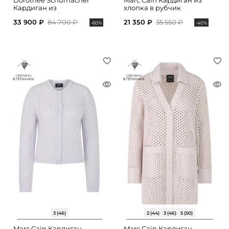
Dorothee Schumacher
Marc Cain Кардиган из
Кардиган из
хлопка в рубчик
мериносовой шерсти
33 900 ₽
84 700 ₽
21 350 ₽
35 550 ₽
-60%
-40%
3 (46)
2 (44)
3 (46)
5 (50)
Marc Cain Кардиган
Marc Cain Кардиган