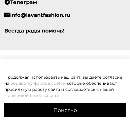
Телеграм
info@lavantfashion.ru
Всегда рады помочь!
Продолжая использовать наш сайт, вы даете согласие
на
обработку файлов cookie
, которые обеспечивают
правильную работу сайта и соглашаетесь с нашей
Политикой безопасности
Понятно
Каталог
Поиск
Корзина
Избранное
Профиль
Если вам не удалось дозвониться, оставьте заявку и мы