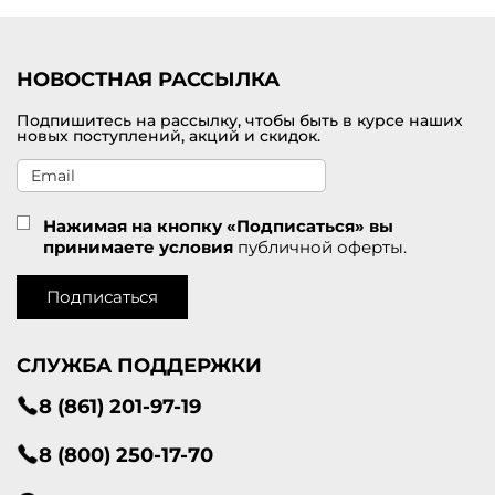
Приглашаем посетить наш интернет-магазине модной одежды от
брендов премиального класса, в котором можно купить
кардиган для женщин по самой привлекательной цене. В
НОВОСТНАЯ РАССЫЛКА
наличии большой модельный ряд в разных размерах. Доставка
оформленных покупок проводится по Протвино и другим
Подпишитесь на рассылку, чтобы быть в курсе наших
городам России.
новых поступлений, акций и скидок.
Нажимая на кнопку «Подписаться» вы
принимаете условия
публичной оферты.
Подписаться
СЛУЖБА ПОДДЕРЖКИ
8 (861) 201-97-19
8 (800) 250-17-70