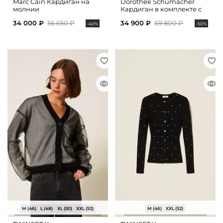
Marc Cain Кардиган на
Dorothee Schumacher
молнии
Кардиган в комплекте с
топом из хлопка
34 000 ₽
56 650 ₽
34 900 ₽
69 800 ₽
-40%
-50%
M (46)
L (48)
XL (50)
XXL (52)
M (46)
XXL (52)