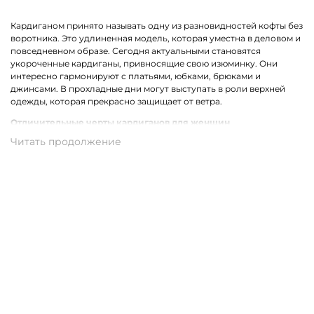
Кардиганом принято называть одну из разновидностей кофты без
воротника. Это удлиненная модель, которая уместна в деловом и
повседневном образе. Сегодня актуальными становятся
укороченные кардиганы, привносящие свою изюминку. Они
интересно гармонируют с платьями, юбками, брюками и
джинсами. В прохладные дни могут выступать в роли верхней
одежды, которая прекрасно защищает от ветра.
Отличительные черты кардиганов для женщин
Стильный женский кардиган может быть выполнен из разных
материалов. Наиболее востребованными сегодня являются
трикотажные модели. Ярким отличием одежды для женщин
являются уместные декорирующие вставки, например,
прозрачные полоски, бахрома, карманы или оригинальный
принт.
Трикотажные кардиганы выполнены из натурального хлопка,
который может комбинироваться со стриженной шерстью,
полиамидом, акрилом или вискозой. В результате такого
сочетания получаются качественные и износостойкие ткани,
которые совершенно неприхотливы в уходе.
Купить женский кардиган из трикотажа в Севастополе с
доставкой