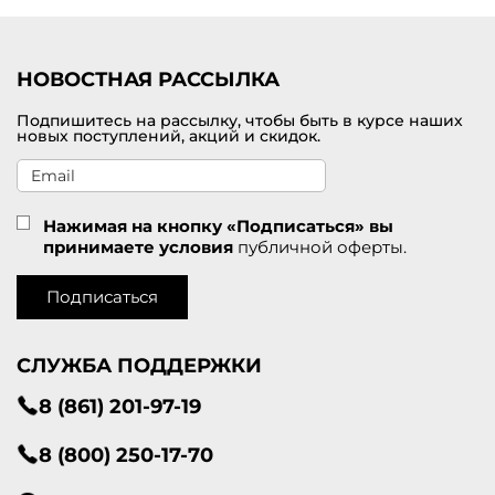
Приглашаем посетить наш интернет-магазине модной одежды от
брендов премиального класса, в котором можно купить
кардиган для женщин по самой привлекательной цене. В
НОВОСТНАЯ РАССЫЛКА
наличии большой модельный ряд в разных размерах. Доставка
оформленных покупок проводится по Севастополю и другим
Подпишитесь на рассылку, чтобы быть в курсе наших
городам России.
новых поступлений, акций и скидок.
Нажимая на кнопку «Подписаться» вы
принимаете условия
публичной оферты.
Подписаться
СЛУЖБА ПОДДЕРЖКИ
8 (861) 201-97-19
8 (800) 250-17-70