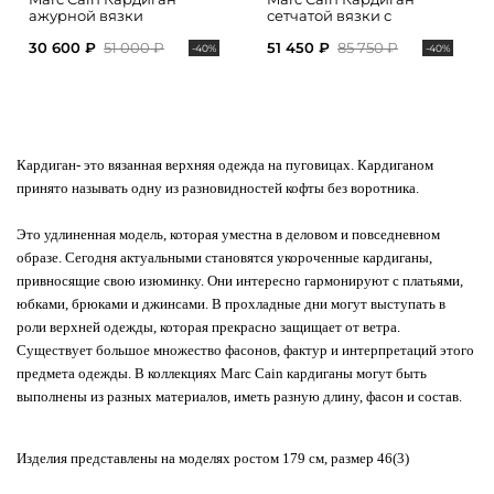
ажурной вязки
сетчатой вязки с
накладными карманами
30 600 ₽
51 000 ₽
51 450 ₽
85 750 ₽
-40%
-40%
Кардиган
- это вязанная верхняя одежда на пуговицах. Кардиганом
принято называть одну из разновидностей кофты без воротника.
Это удлиненная модель, которая уместна в деловом и повседневном
образе. Сегодня актуальными становятся укороченные кардиганы,
привносящие свою изюминку. Они интересно гармонируют с платьями,
юбками, брюками и джинсами. В прохладные дни могут выступать в
роли верхней одежды, которая прекрасно защищает от ветра.
Существует большое множество фасонов, фактур и интерпретаций этого
предмета одежды.
В коллекциях Marc Cain кардиганы могут быть
выполнены из разных материалов, иметь разную длину, фасон и состав.
Изделия представлены на моделях ростом 179 см, размер 46(3)