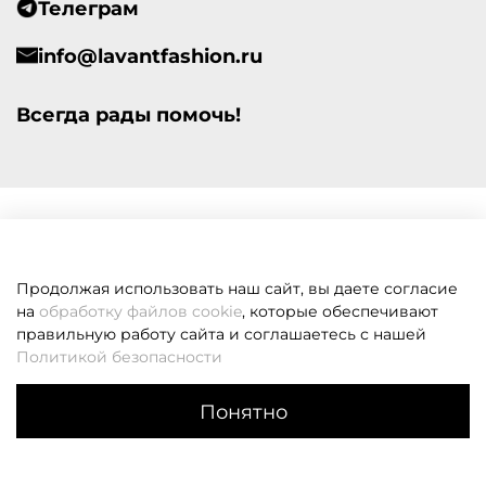
Телеграм
info@lavantfashion.ru
Всегда рады помочь!
Продолжая использовать наш сайт, вы даете согласие
на
обработку файлов cookie
, которые обеспечивают
правильную работу сайта и соглашаетесь с нашей
Политикой безопасности
Понятно
Каталог
Поиск
Корзина
Избранное
Профиль
Если вам не удалось дозвониться, оставьте заявку и мы