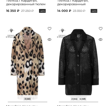
TWINSET Кардиган,
TWINSET Кардиган,
декорированный тюлем
декорированный
стразами
16 350 ₽
27 250 ₽
14 000 ₽
23 350 ₽
-40%
-40%
3 (46)
2 (44)
4 (48)