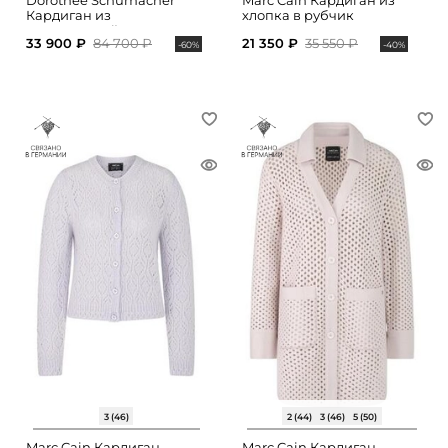
Dorothee Schumacher
Marc Cain Кардиган из
Кардиган из
хлопка в рубчик
мериносовой шерсти
33 900 ₽
84 700 ₽
21 350 ₽
35 550 ₽
-60%
-40%
3 (46)
2 (44)
3 (46)
5 (50)
Marc Cain Кардиган
Marc Cain Кардиган