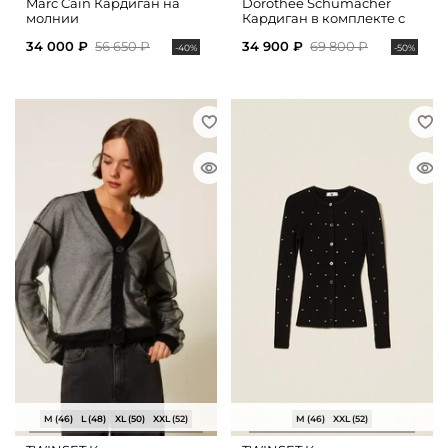
Marc Cain Кардиган на
Dorothee Schumacher
молнии
Кардиган в комплекте с
топом из хлопка
34 000 ₽
56 650 ₽
34 900 ₽
69 800 ₽
-40%
-50%
M (46)
L (48)
XL (50)
XXL (52)
M (46)
XXL (52)