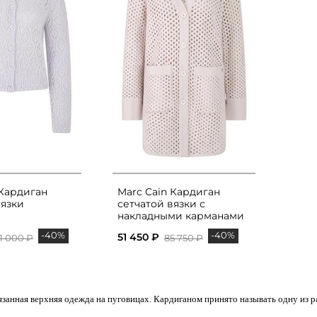
 Кардиган
Marc Cain Кардиган
язки
сетчатой вязки с
накладными карманами
-40%
-40%
51 450 ₽
1 000 ₽
85 750 ₽
вязанная верхняя одежда на пуговицах. Кардиганом принято называть одну из 