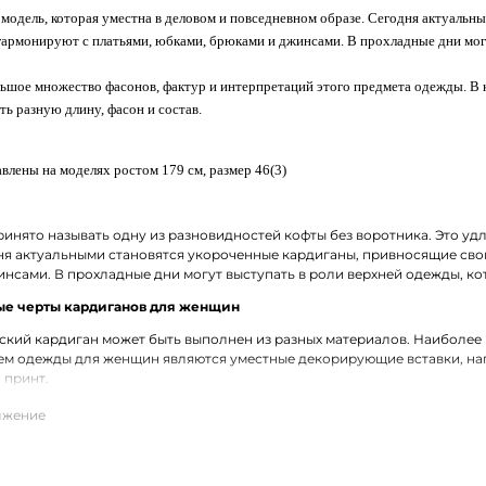
 модель, которая уместна в деловом и повседневном образе. Сегодня актуаль
гармонируют с платьями, юбками, брюками и джинсами. В прохладные дни мог
ьшое множество фасонов, фактур и интерпретаций этого предмета одежды.
В 
ть разную длину, фасон и состав.
влены на моделях ростом 179 см, размер 46(3)
инято называть одну из разновидностей кофты без воротника. Это уд
ня актуальными становятся укороченные кардиганы, привносящие сво
нсами. В прохладные дни могут выступать в роли верхней одежды, ко
е черты кардиганов для женщин
кий кардиган может быть выполнен из разных материалов. Наиболее
ем одежды для женщин являются уместные декорирующие вставки, нап
 принт.
кардиганы выполнены из натурального хлопка, который может комби
езультате такого сочетания получаются качественные и износостойкие
ий кардиган из трикотажа в Струнино с доставкой