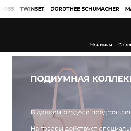
TWINSET
DOROTHEE SCHUMACHER
MARCCAI
Новинки
Оде
ПОДИУМНАЯ КОЛЛЕК
В данном разделе представлены
На товары действует специаль