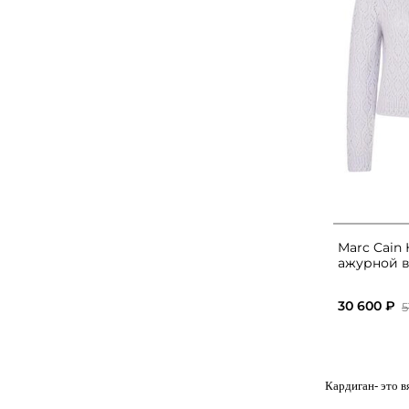
Marc Cain
ажурной в
30 600 ₽
5
Кардиган
- это 