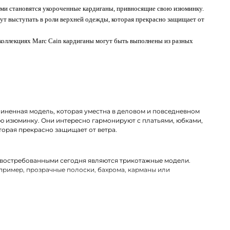
ными становятся укороченные кардиганы, привносящие свою изюминку.
ут выступать в роли верхней одежды, которая прекрасно защищает от
коллекциях Marc Cain кардиганы могут быть выполнены из разных
линенная модель, которая уместна в деловом и повседневном
ю изюминку. Они интересно гармонируют с платьями, юбками,
торая прекрасно защищает от ветра.
 востребованными сегодня являются трикотажные модели.
ример, прозрачные полоски, бахрома, карманы или
нироваться со стриженной шерстью, полиамидом, акрилом или
 ткани, которые совершенно неприхотливы в уходе.