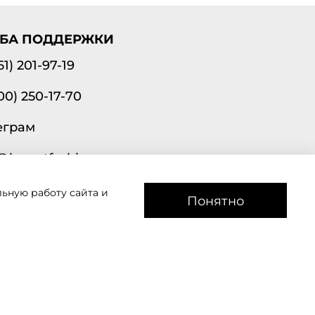
БА ПОДДЕРЖКИ
61) 201-97-19
00) 250-17-70
еграм
@lavantfashion.ru
ьную работу сайта и
а рады помочь!
Понятно
звоним