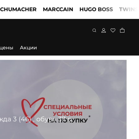
ACHER
MARCCAIN
HUGO BOSS
TWINSET
DO
 цены
Акции
 3 (46) , обувь 37 р.