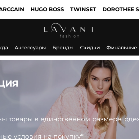
N
HUGO BOSS
TWINSET
DOROTHEE SCHUM
жда
Аксессуары
Бренды
Скидки
Финальные
ЦИЯ
 товары в единственном размере: одежда
ные условия на покупку*