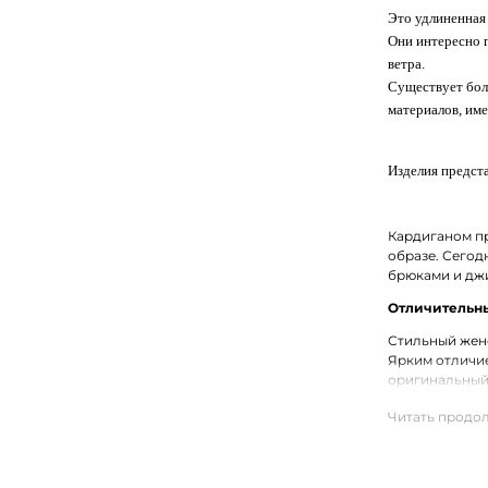
Это удлиненная
Они интересно 
ветра.
Существует бол
материалов, име
Изделия предста
Кардиганом пр
образе. Сегод
брюками и джи
Отличительны
Стильный женс
Ярким отличи
оригинальный
Трикотажные 
вискозой. В р
Купить женск