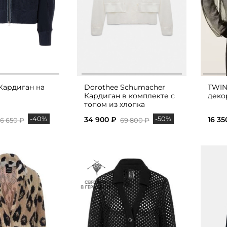
 Кардиган на
Dorothee Schumacher
TWIN
Кардиган в комплекте с
деко
топом из хлопка
-40%
-50%
34 900 ₽
16 35
6 650 ₽
69 800 ₽