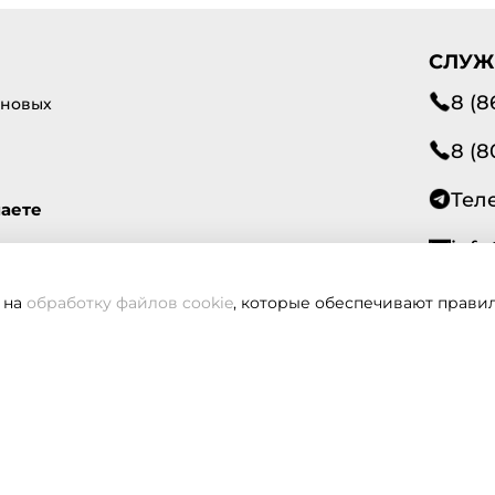
СЛУЖ
8 (8
 новых
8 (8
Тел
маете
info
 на
обработку файлов cookie
, которые обеспечивают правил
Всегд
вам не удалось дозвониться, оставьте заявку и мы вам пере
Заказать звонок