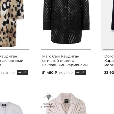
 Кардиган
Marc Cain Кардиган
Doro
 накладными
сетчатой вязки с
Кард
и
накладными карманами
мери
-40%
-40%
51 450 ₽
33 9
100 000 ₽
85 750 ₽