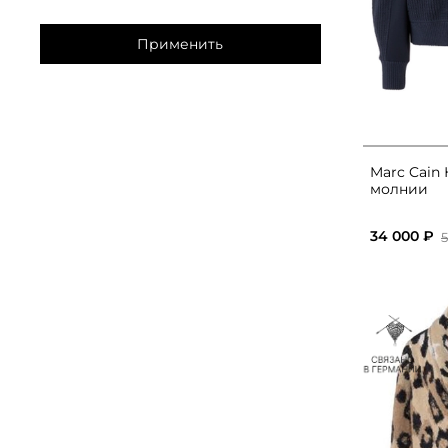
Применить
Marc Cain
молнии
34 000 ₽
5