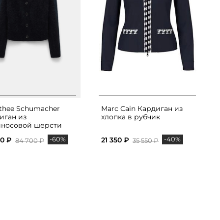
thee Schumacher
Marc Cain Кардиган из
иган из
хлопка в рубчик
носовой шерсти
-60%
-40%
00 ₽
21 350 ₽
84 700 ₽
35 550 ₽