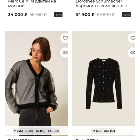
Marc Cain Кардиган на
Dorothee Schumacher
молнии
Кардиган в комплекте с
топом из хлопка
34 000 ₽
56 650 ₽
34 900 ₽
69 800 ₽
-40%
-50%
M (46)
L (48)
XL (50)
XXL (52)
M (46)
XXL (52)