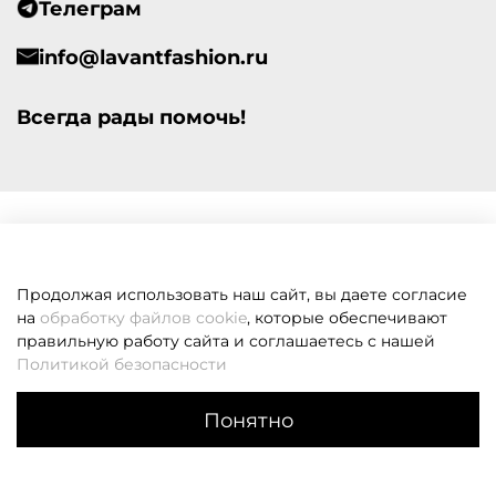
Телеграм
info@lavantfashion.ru
Всегда рады помочь!
Продолжая использовать наш сайт, вы даете согласие
на
обработку файлов cookie
, которые обеспечивают
правильную работу сайта и соглашаетесь с нашей
Политикой безопасности
Понятно
Каталог
Поиск
Корзина
Избранное
Профиль
Если вам не удалось дозвониться, оставьте заявку и мы