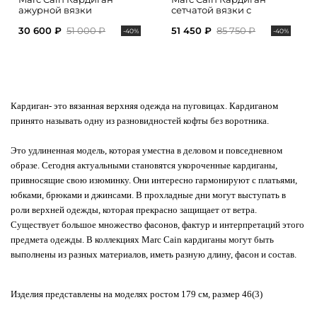
ажурной вязки
сетчатой вязки с
накладными карманами
30 600 ₽
51 000 ₽
51 450 ₽
85 750 ₽
-40%
-40%
Кардиган
- это вязанная верхняя одежда на пуговицах. Кардиганом
принято называть одну из разновидностей кофты без воротника.
Это удлиненная модель, которая уместна в деловом и повседневном
образе. Сегодня актуальными становятся укороченные кардиганы,
привносящие свою изюминку. Они интересно гармонируют с платьями,
юбками, брюками и джинсами. В прохладные дни могут выступать в
роли верхней одежды, которая прекрасно защищает от ветра.
Существует большое множество фасонов, фактур и интерпретаций этого
предмета одежды.
В коллекциях Marc Cain кардиганы могут быть
выполнены из разных материалов, иметь разную длину, фасон и состав.
Изделия представлены на моделях ростом 179 см, размер 46(3)