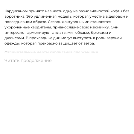
Кардиганом принято называть одну из разновидностей кофты без
воротника. Это удлиненная модель, которая уместна в деловом и
повседневном образе. Сегодня актуальными становятся
укороченные кардиганы, привносящие свою изюминку. Они
интересно гармонируют с платьями, юбками, брюками и
джинсами. В прохладные дни могут выступать в роли верхней
одежды, которая прекрасно защищает от ветра.
Отличительные черты кардиганов для женщин
Стильный женский кардиган может быть выполнен из разных
материалов. Наиболее востребованными сегодня являются
трикотажные модели. Ярким отличием одежды для женщин
являются уместные декорирующие вставки, например,
прозрачные полоски, бахрома, карманы или оригинальный
принт.
Трикотажные кардиганы выполнены из натурального хлопка,
который может комбинироваться со стриженной шерстью,
полиамидом, акрилом или вискозой. В результате такого
сочетания получаются качественные и износостойкие ткани,
которые совершенно неприхотливы в уходе.
Купить женский кардиган из трикотажа в Суздале с доставкой