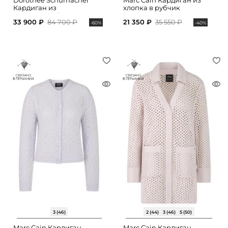
Dorothee Schumacher
Marc Cain Кардиган из
Кардиган из
хлопка в рубчик
мериносовой шерсти
33 900 ₽
84 700 ₽
21 350 ₽
35 550 ₽
-60%
-40%
3 (46)
2 (44)
3 (46)
5 (50)
Marc Cain Кардиган
Marc Cain Кардиган