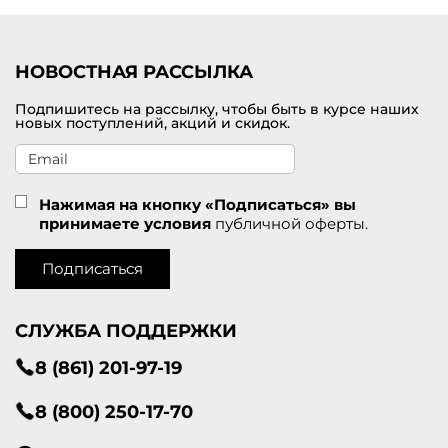
Приглашаем посетить наш интернет-магазине модной одежды от
брендов премиального класса, в котором можно купить
кардиган для женщин по самой привлекательной цене. В
наличии большой модельный ряд в разных размерах. Доставка
НОВОСТНАЯ РАССЫЛКА
оформленных покупок проводится по Суздалю и другим городам
России.
Подпишитесь на рассылку, чтобы быть в курсе наших
новых поступлений, акций и скидок.
Нажимая на кнопку «Подписаться» вы
принимаете условия
публичной оферты.
Подписаться
СЛУЖБА ПОДДЕРЖКИ
8 (861) 201-97-19
8 (800) 250-17-70