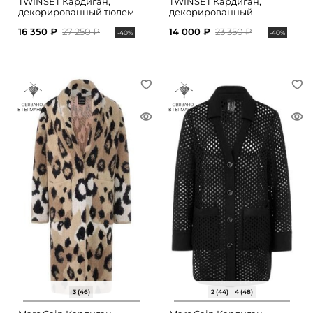
TWINSET Кардиган,
TWINSET Кардиган,
декорированный тюлем
декорированный
стразами
16 350 ₽
27 250 ₽
14 000 ₽
23 350 ₽
-40%
-40%
3 (46)
2 (44)
4 (48)