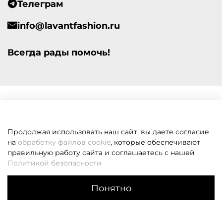
Телеграм
info@lavantfashion.ru
Всегда рады помочь!
Продолжая использовать наш сайт, вы даете согласие
на
обработку файлов cookie
, которые обеспечивают
правильную работу сайта и соглашаетесь с нашей
Политикой безопасности
Понятно
Каталог
Поиск
Корзина
Избранное
Профиль
Если вам не удалось дозвониться, оставьте заявку и мы