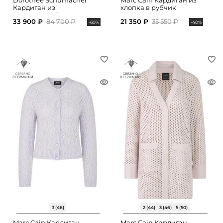
Dorothee Schumacher
Marc Cain Кардиган из
Кардиган из
хлопка в рубчик
мериносовой шерсти
33 900 ₽
84 700 ₽
21 350 ₽
35 550 ₽
-60%
-40%
3 (46)
2 (44)
3 (46)
5 (50)
Marc Cain Кардиган
Marc Cain Кардиган