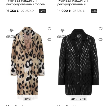
TWINSET Кардиган,
TWINSET Кардиган,
декорированный тюлем
декорированный
стразами
16 350 ₽
27 250 ₽
14 000 ₽
23 350 ₽
-40%
-40%
3 (46)
2 (44)
4 (48)