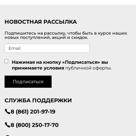
Приглашаем посетить наш интернет-магазине модной одежды от
брендов премиального класса, в котором можно купить
кардиган для женщин по самой привлекательной цене. В
наличии большой модельный ряд в разных размерах. Доставка
НОВОСТНАЯ РАССЫЛКА
оформленных покупок проводится по Венёву и другим городам
России.
Подпишитесь на рассылку, чтобы быть в курсе наших
новых поступлений, акций и скидок.
Нажимая на кнопку «Подписаться» вы
принимаете условия
публичной оферты.
Подписаться
СЛУЖБА ПОДДЕРЖКИ
8 (861) 201-97-19
8 (800) 250-17-70