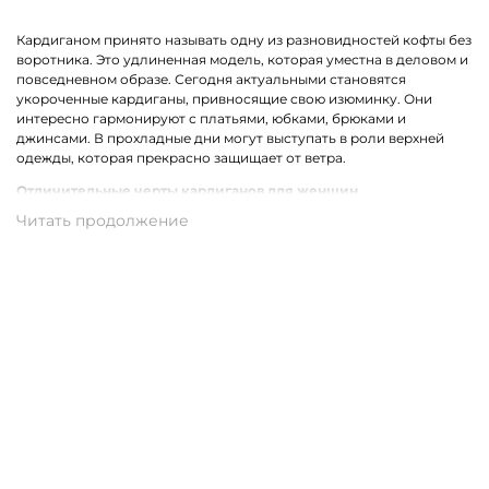
Кардиганом принято называть одну из разновидностей кофты без
воротника. Это удлиненная модель, которая уместна в деловом и
повседневном образе. Сегодня актуальными становятся
укороченные кардиганы, привносящие свою изюминку. Они
интересно гармонируют с платьями, юбками, брюками и
джинсами. В прохладные дни могут выступать в роли верхней
одежды, которая прекрасно защищает от ветра.
Отличительные черты кардиганов для женщин
Стильный женский кардиган может быть выполнен из разных
материалов. Наиболее востребованными сегодня являются
трикотажные модели. Ярким отличием одежды для женщин
являются уместные декорирующие вставки, например,
прозрачные полоски, бахрома, карманы или оригинальный
принт.
Трикотажные кардиганы выполнены из натурального хлопка,
который может комбинироваться со стриженной шерстью,
полиамидом, акрилом или вискозой. В результате такого
сочетания получаются качественные и износостойкие ткани,
которые совершенно неприхотливы в уходе.
Купить женский кардиган из трикотажа в Венёве с доставкой