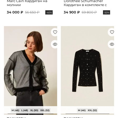
Marc Cain Кардиган на
Dorothee Schumacher
молнии
Кардиган в комплекте с
топом из хлопка
34 000 ₽
56 650 ₽
34 900 ₽
69 800 ₽
-40%
-50%
M (46)
L (48)
XL (50)
XXL (52)
M (46)
XXL (52)