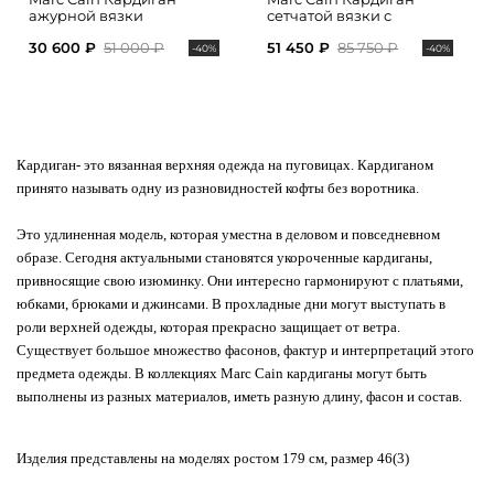
ажурной вязки
сетчатой вязки с
накладными карманами
30 600 ₽
51 000 ₽
51 450 ₽
85 750 ₽
-40%
-40%
Кардиган
- это вязанная верхняя одежда на пуговицах. Кардиганом
принято называть одну из разновидностей кофты без воротника.
Это удлиненная модель, которая уместна в деловом и повседневном
образе. Сегодня актуальными становятся укороченные кардиганы,
привносящие свою изюминку. Они интересно гармонируют с платьями,
юбками, брюками и джинсами. В прохладные дни могут выступать в
роли верхней одежды, которая прекрасно защищает от ветра.
Существует большое множество фасонов, фактур и интерпретаций этого
предмета одежды.
В коллекциях Marc Cain кардиганы могут быть
выполнены из разных материалов, иметь разную длину, фасон и состав.
Изделия представлены на моделях ростом 179 см, размер 46(3)