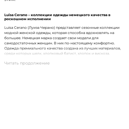
Luisa Cerano – коллекции одежды немецкого качества в
роскошном исполнении
Luisa Cerano (Луиза Черано) представляет сезонные коллекции
модной женской одежды, которая способна вдохновлять на
большее. Немецкая марка создает свои модели для
самодостаточных женщин. В них по-настоящему комфортно.
Одежда премиального качества создана из лучших материалов,
среди которых шелк, хлопковый батист, хлопок и вискоза.
Особые черты модной одежды бренда
Бренд Luisa Cerano представляет одежду для девушек и женщин,
которая имеет узнаваемый почерк. В ней отмечается своя
аутентичность и индивидуальность. Каждая модель
подчеркивает женственность, делает акцент на достоинствах
фигуры. Позволяет создать легкий и непринужденный образ, в
котором отражена своя элегантность и уникальный стиль.
Купить женскую одежду Luisa Cerano с доставкой по Дудинке
Приглашаем посетить наш интернет-магазин, в котором можно
выбрать и купить женскую одежду Luisa Cerano. В каталоге
собраны интересные предложения для женщин, среди которых