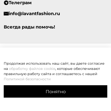
Телеграм
info@lavantfashion.ru
Всегда рады помочь!
Продолжая использовать наш сайт, вы даете согласие
на
обработку файлов cookie
, которые обеспечивают
правильную работу сайта и соглашаетесь с нашей
Политикой безопасности
Понятно
Каталог
Поиск
Корзина
Избранное
Профиль
Если вам не удалось дозвониться, оставьте заявку и мы
вам перезвоним