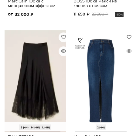
Marc Cain Юбка с
BOSS Юбка макси из
мерцающим эффектом
хлопка с поясом
от
11 650 ₽
23 300 ₽
32 000 ₽
-50%
S (44)
M (46)
L (48)
2 (44)