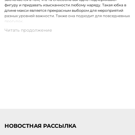
фигуру и придавать изысканности любому наряду. Такая юбка в
длине макси является прекрасным выбором для мероприятий
разных уровней важности. Также она подходит для повседневных
прогулок.
Премиальные ткани и стильные фасоны
Выбирая женскую юбку макси, можно быть уверенной в том, что
она выполнена из премиальных тканей, обладающих
превосходным качеством и приятной на ощупь текстурой. Они
создают комфорт и красивое движение вещи во время ходьбы.
Юбка макси великолепно смотрится с туфлями на каблуке, а
также с обувью на плоской подошве, что лишь подчеркивает ее
универсальность.
Купить юбки макси женские Marc Cain с доставкой по
Енисейску
Выбрать и купить женскую юбку в длине макси по выгодной цене
можно в нашем интернет-магазине. Представляем коллекцию
премиальной одежды для женщин от ведущего европейского
бренда Marc Cain. Для всех заказов действует удобная доставка
по Енисейску и территории других городов России.
НОВОСТНАЯ РАССЫЛКА