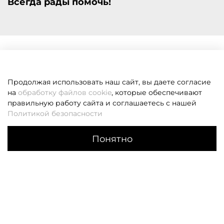
Всегда рады помочь!
Продолжая использовать наш сайт, вы даете согласие
на
обработку файлов cookie
, которые обеспечивают
правильную работу сайта и соглашаетесь с нашей
Политикой безопасности
Понятно
Каталог
Поиск
Корзина
Избранное
Профиль
Если вам не удалось дозвониться, оставьте заявку и мы
вам перезвоним
Заказать звонок