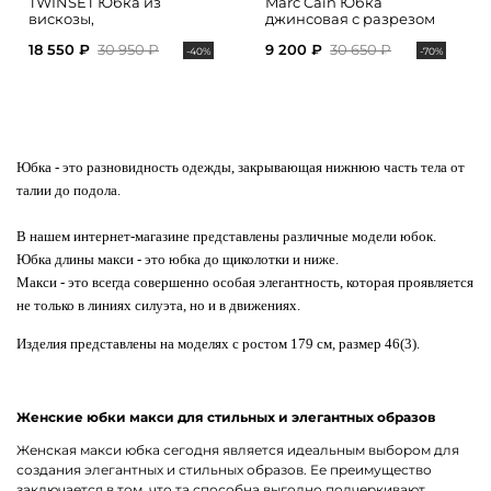
TWINSET Юбка из
Marc Cain Юбка
вискозы,
джинсовая с разрезом
декорированная
18 550 ₽
30 950 ₽
9 200 ₽
30 650 ₽
кружевным тюлем
-40%
-70%
Юбка
- это разновидность одежды, закрывающая нижнюю часть тела от
талии до подола.
В нашем интернет-магазине представлены различные модели юбок.
Юбка длины макси - это
юбка до щиколотки
и ниже.
Макси - это всегда совершенно особая элегантность, которая проявляется
не только в линиях силуэта, но и в движениях.
Изделия представлены на моделях с ростом 179 см, размер 46(3).
Женские юбки макси для стильных и элегантных образов
Женская макси юбка сегодня является идеальным выбором для
создания элегантных и стильных образов. Ее преимущество
заключается в том, что та способна выгодно подчеркивают