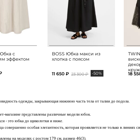
 Юбка с
BOSS Юбка макси из
TWIN
м эффектом
хлопка с поясом
виск
деко
круж
₽
-50%
11 650 ₽
18 55
23 300 ₽
новидность одежды, закрывающая нижнюю часть тела от талии до подола.
ет-магазине представлены различные модели юбок.
си - это
юбка до щиколотки
и ниже.
гда совершенно особая элегантность, которая проявляется не только в линиях си
влены на моделях с ростом 179 см, размер 46(3).