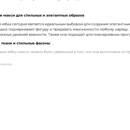
 макси для стильных и элегантных образов
 юбка сегодня является идеальным выбором для создания элегантных и
дно подчеркивают фигуру и придавать изысканности любому наряду. 
азных уровней важности. Также она подходит для повседневных прог
ткани и стильные фасоны
ую юбку макси, можно быть уверенной в том, что она выполнена из 
щупь текстурой. Они создают комфорт и красивое движение вещи во в
кже с обувью на плоской подошве, что лишь подчеркивает ее универсал
макси женские Marc Cain с доставкой по Моздоку
ить женскую юбку в длине макси по выгодной цене можно в нашем и
нщин от ведущего европейского бренда Marc Cain. Для всех заказов 
и.