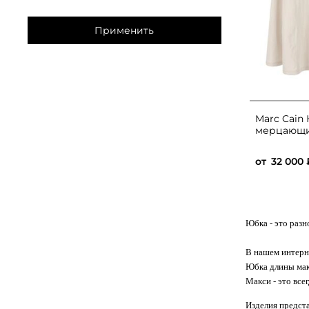
Применить
Marc Cain
мерцающи
от
32 000 
Юбка
- это раз
В нашем интерн
Юбка длины мак
Макси - это все
Изделия предста