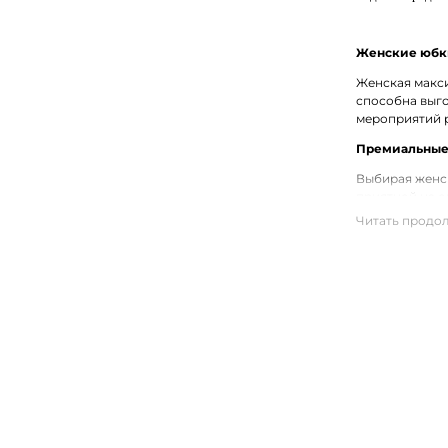
Женские юбки
Женская макси
способна выго
мероприятий р
Премиальные 
Выбирая женск
приятной на о
каблуке, а та
Купить юбки 
Выбрать и куп
одежды для же
городов Росси