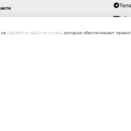
Тел
маете
info
 на
обработку файлов cookie
, которые обеспечивают правил
Всегд
вам не удалось дозвониться, оставьте заявку и мы вам пере
Заказать звонок