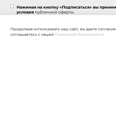
Нажимая на кнопку «Подписаться» вы прини
условия
публичной оферты.
Подписаться
Продолжая использовать наш сайт, вы даете согласие
соглашаетесь с нашей
Политикой безопасности
Если 
О НАС
КЛИЕНТАМ
О компании
Оплата
Контакты
Доставка
Система лояльности
Размерная сетка