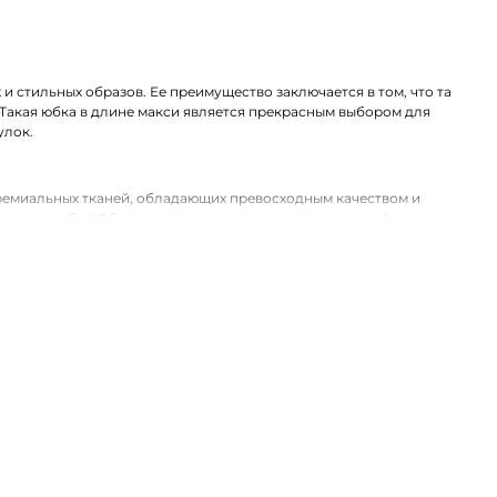
 стильных образов. Ее преимущество заключается в том, что та
Такая юбка в длине макси является прекрасным выбором для
улок.
премиальных тканей, обладающих превосходным качеством и
ремя ходьбы. Юбка макси великолепно смотрится с туфлями на
ьность.
нтернет-магазине. Представляем коллекцию премиальной
действует удобная доставка по Моздоку и территории других