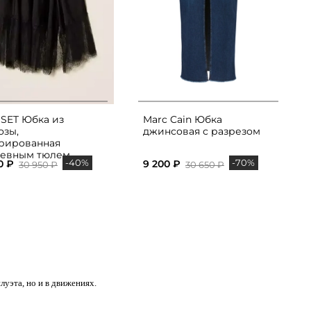
SET Юбка из
Marc Cain Юбка
озы,
джинсовая с разрезом
рированная
евным тюлем
-40%
-70%
0 ₽
9 200 ₽
30 950 ₽
30 650 ₽
луэта, но и в движениях.