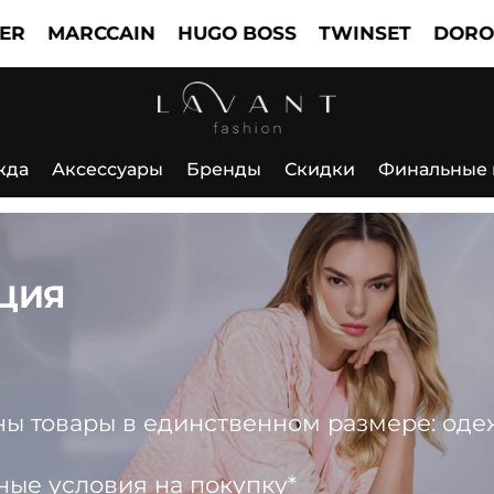
MARCCAIN
HUGO BOSS
TWINSET
DOROTHEE
жда
Аксессуары
Бренды
Скидки
Финальные
ЦИЯ
 товары в единственном размере: одежда
ные условия на покупку*