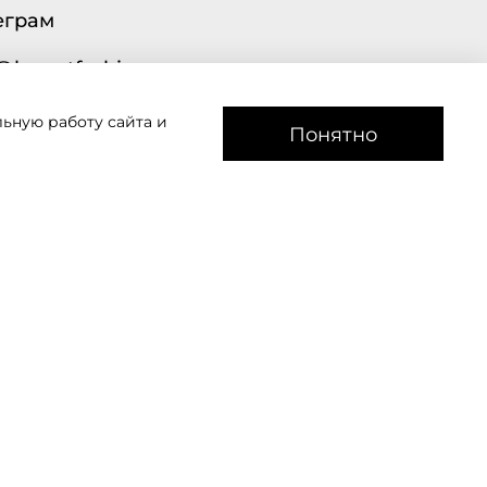
еграм
@lavantfashion.ru
ьную работу сайта и
а рады помочь!
Понятно
звоним
Мы в соц сетях
АДРЕС: 350007, Краснодар, ул.
Индустриальная, дом 2, литер Л., офис 43.