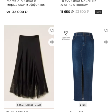
Marc Cain Юбка с
BOSS Юбка макси из
мерцающим эффектом
хлопка с поясом
от
11 650 ₽
23 300 ₽
32 000 ₽
-50%
S (44)
M (46)
L (48)
2 (44)