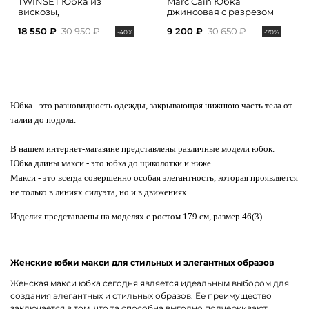
TWINSET Юбка из
Marc Cain Юбка
вискозы,
джинсовая с разрезом
декорированная
18 550 ₽
30 950 ₽
9 200 ₽
30 650 ₽
кружевным тюлем
-40%
-70%
Юбка
- это разновидность одежды, закрывающая нижнюю часть тела от
талии до подола.
В нашем интернет-магазине представлены различные модели юбок.
Юбка длины макси - это
юбка до щиколотки
и ниже.
Макси - это всегда совершенно особая элегантность, которая проявляется
не только в линиях силуэта, но и в движениях.
Изделия представлены на моделях с ростом 179 см, размер 46(3).
Женские юбки макси для стильных и элегантных образов
Женская макси юбка сегодня является идеальным выбором для
создания элегантных и стильных образов. Ее преимущество
заключается в том, что та способна выгодно подчеркивают