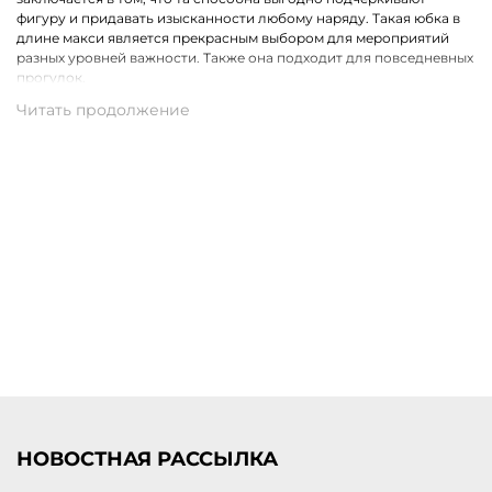
фигуру и придавать изысканности любому наряду. Такая юбка в
длине макси является прекрасным выбором для мероприятий
разных уровней важности. Также она подходит для повседневных
прогулок.
Премиальные ткани и стильные фасоны
Выбирая женскую юбку макси, можно быть уверенной в том, что
она выполнена из премиальных тканей, обладающих
превосходным качеством и приятной на ощупь текстурой. Они
создают комфорт и красивое движение вещи во время ходьбы.
Юбка макси великолепно смотрится с туфлями на каблуке, а
также с обувью на плоской подошве, что лишь подчеркивает ее
универсальность.
Купить юбки макси женские Marc Cain с доставкой по
Урюпинску
Выбрать и купить женскую юбку в длине макси по выгодной цене
можно в нашем интернет-магазине. Представляем коллекцию
премиальной одежды для женщин от ведущего европейского
бренда Marc Cain. Для всех заказов действует удобная доставка
по Урюпинску и территории других городов России.
НОВОСТНАЯ РАССЫЛКА