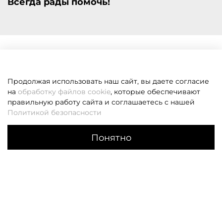
Всегда рады помочь!
Продолжая использовать наш сайт, вы даете согласие
на
обработку файлов cookie
, которые обеспечивают
правильную работу сайта и соглашаетесь с нашей
Политикой безопасности
Понятно
Каталог
Поиск
Корзина
Избранное
Профиль
Если вам не удалось дозвониться, оставьте заявку и мы
вам перезвоним
Заказать звонок