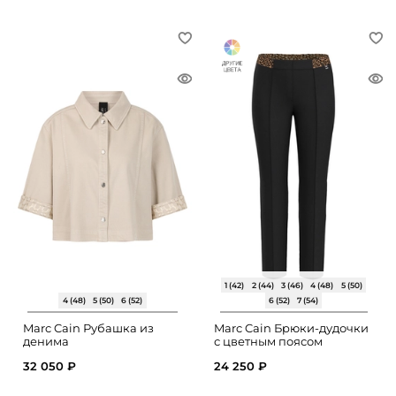
1 (42)
2 (44)
3 (46)
4 (48)
5 (50)
4 (48)
5 (50)
6 (52)
6 (52)
7 (54)
Marc Cain Рубашка из
Marc Cain Брюки-дудочки
денима
с цветным поясом
32 050 ₽
24 250 ₽