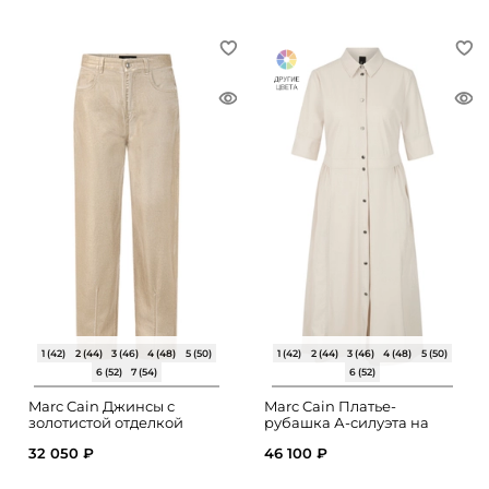
1 (42)
2 (44)
3 (46)
4 (48)
5 (50)
1 (42)
2 (44)
3 (46)
4 (48)
5 (50)
6 (52)
7 (54)
6 (52)
Marc Cain Джинсы с
Marc Cain Платье-
золотистой отделкой
рубашка А-силуэта на
пуговицах
32 050 ₽
46 100 ₽