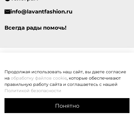
info@lavantfashion.ru
Всегда рады помочь!
Продолжая использовать наш сайт, вы даете согласие
на
обработку файлов cookie
, которые обеспечивают
правильную работу сайта и соглашаетесь с нашей
Политикой безопасности
Понятно
Каталог
Поиск
Корзина
Избранное
Профиль
Если вам не удалось дозвониться, оставьте заявку и мы
вам перезвоним