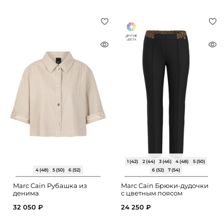
1 (42)
2 (44)
3 (46)
4 (48)
5 (50)
4 (48)
5 (50)
6 (52)
6 (52)
7 (54)
Marc Cain Рубашка из
Marc Cain Брюки-дудочки
денима
с цветным поясом
32 050 ₽
24 250 ₽