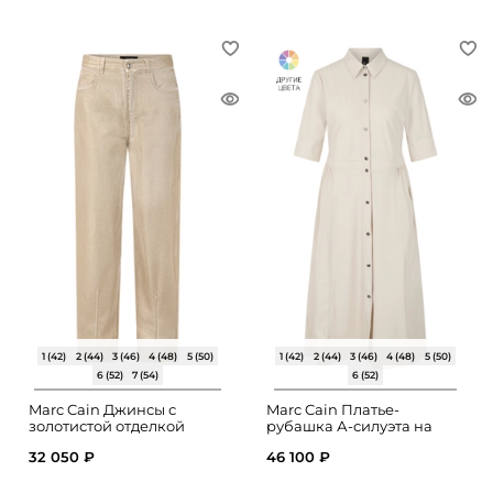
1 (42)
2 (44)
3 (46)
4 (48)
5 (50)
1 (42)
2 (44)
3 (46)
4 (48)
5 (50)
6 (52)
7 (54)
6 (52)
Marc Cain Джинсы с
Marc Cain Платье-
золотистой отделкой
рубашка А-силуэта на
пуговицах
32 050 ₽
46 100 ₽