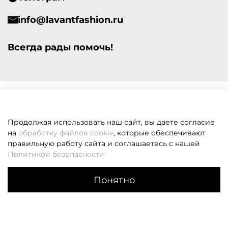
info@lavantfashion.ru
Всегда рады помочь!
Продолжая использовать наш сайт, вы даете согласие
на
обработку файлов cookie
, которые обеспечивают
правильную работу сайта и соглашаетесь с нашей
Политикой безопасности
Понятно
Каталог
Поиск
Корзина
Избранное
Профиль
Если вам не удалось дозвониться, оставьте заявку и мы
вам перезвоним