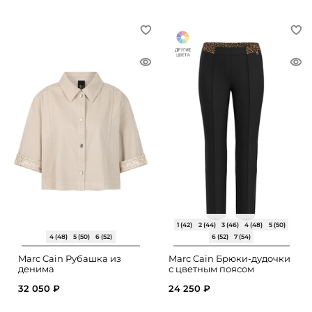
1 (42)
2 (44)
3 (46)
4 (48)
5 (50)
4 (48)
5 (50)
6 (52)
6 (52)
7 (54)
Marc Cain Рубашка из
Marc Cain Брюки-дудочки
денима
с цветным поясом
32 050 ₽
24 250 ₽