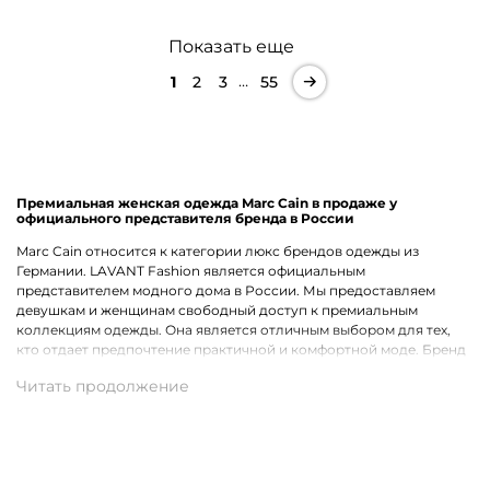
Показать еще
…
1
2
3
55
Премиальная женская одежда Marc Cain в продаже у
официального представителя бренда в России
Marc Cain относится к категории люкс брендов одежды из
Германии. LAVANT Fashion является официальным
представителем модного дома в России. Мы предоставляем
девушкам и женщинам свободный доступ к премиальным
коллекциям одежды. Она является отличным выбором для тех,
кто отдает предпочтение практичной и комфортной моде. Бренд
подбирает для своих моделей качественные материалы. Делается
немалый акцент на аккуратное исполнение каждой вещи и ее
актуальность для предстоящего сезона, соответствие fashion-
трендам.
Какие модели представлены в наличии