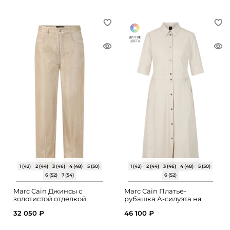
1 (42)
2 (44)
3 (46)
4 (48)
5 (50)
1 (42)
2 (44)
3 (46)
4 (48)
5 (50)
6 (52)
7 (54)
6 (52)
Marc Cain Джинсы с
Marc Cain Платье-
золотистой отделкой
рубашка А-силуэта на
пуговицах
32 050 ₽
46 100 ₽