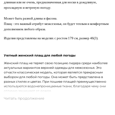
длинная или не очень, предназначенная для носки в дождливую,
прохладную и ветреную погоду.
Может быть разной длины и фасона.
Плащ - это важный атрибут межсезонья, он будет теплым и комфортным
дополнением любого образа.
Изделия представлены на моделях с ростом 179 см, размер 46(3).
Уютный женский плащ для любой погоды
Женский плащ не теряет свою позицию лидера среди наиболее
актуальных вариантов верхней одежды для межсезонья. Это
отчасти классическая модель, которая является прекрасным
выбором для любой погоды. Она может быть представлена в
разных стилях и цветах. При пошиве плащей преимущественно
используются водонепроницаемые ткани, благодаря чему они
отлично защищают от дождя.
Ключевые особенности предмета гардероба
Брендовые плащи для женщин являются той самой изюминкой,
которой может не доставать демисезонному образу. Их