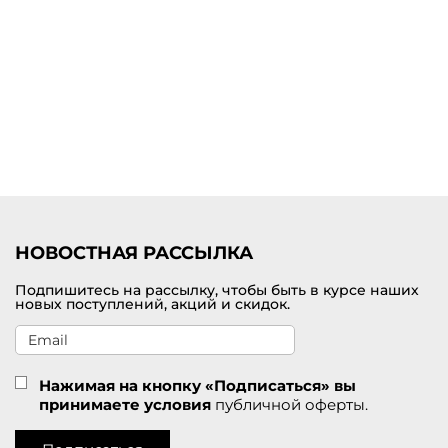
дополняют практичные застежки в виде молний, кнопок и
пуговиц, которые параллельно выступают в роли оригинального
декора вещи. Верхняя одежда отличается достаточно
комфортным кроем, что делает ее прекрасным выбором для
любой фигуры.
Купить плащ женский европейского качества в Венёве с
доставкой
Купить женский плащ от брендов одежды из Европы можно по
привлекательной цене в нашем интернет-магазине. Готовы
предложить на выбор модели из оригинальных коллекций
европейских производителей, которые известны своим
премиальным качеством и стильными решениями. Для каждого
заказа предлагается удобная доставка по Венёву и всей России.
НОВОСТНАЯ РАССЫЛКА
Подпишитесь на рассылку, чтобы быть в курсе наших
новых поступлений, акций и скидок.
Нажимая на кнопку «Подписаться» вы
принимаете условия
публичной оферты.