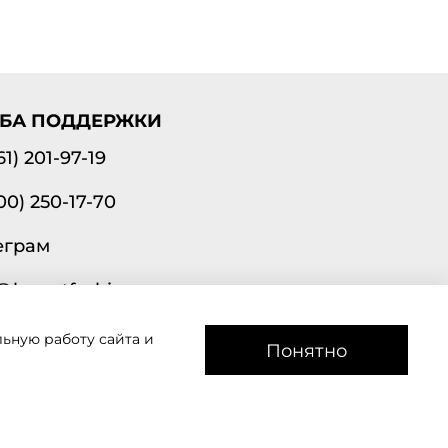
БА ПОДДЕРЖКИ
61) 201-97-19
00) 250-17-70
еграм
@lavantfashion.ru
ьную работу сайта и
а рады помочь!
Понятно
звоним