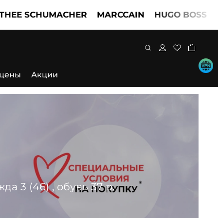
 SCHUMACHER
MARCCAIN
HUGO BOSS
TWIN
 цены
Акции
 3 (46) , обувь 37 р.