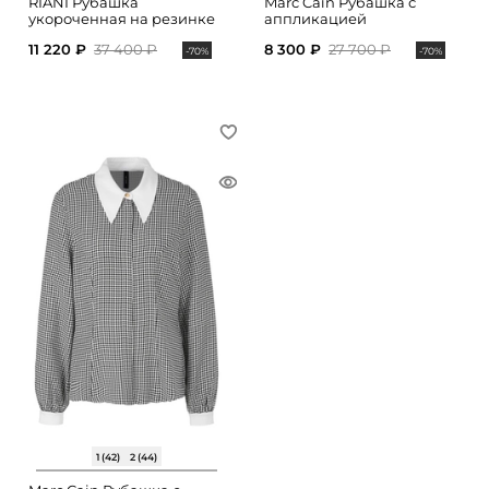
RIANI Рубашка
Marc Cain Рубашка с
укороченная на резинке
аппликацией
11 220 ₽
37 400 ₽
8 300 ₽
27 700 ₽
-70%
-70%
1 (42)
2 (44)