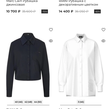
Marc Cain Рубашка
RIANI Рубашка с
джинсовая
декоративным цветком
10 700 ₽
35 600 ₽
14 400 ₽
36 050 ₽
-70%
-60%
40 (46)
42 (48)
44 (50)
3 (46)