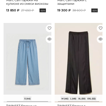
Marc Cain Брюки на
Marc Cain Брюки с
кулиске из смеси вискозы
защипами
и льна
13 850 ₽
27 650 ₽
19 300 ₽
38 600 ₽
-50%
-50%
S (44)
M (46)
L (48)
XL (50)
XXL (52)
TWINSET Брюки на
TWINSET Брюки с