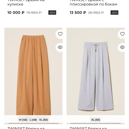
кулиске
плиссировкой по бокам
10 000 ₽
19 950 ₽
13 500 ₽
26 950 ₽
-50%
-50%
M (46)
L (48)
XL (50)
XL (50)
TWINSET Брюки на
TWINSET Брюки на