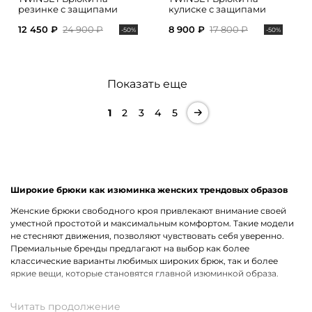
резинке с защипами
кулиске с защипами
12 450 ₽
24 900 ₽
8 900 ₽
17 800 ₽
-50%
-50%
Показать еще
1
2
3
4
5
Широкие брюки как изюминка женских трендовых образов
Женские брюки свободного кроя привлекают внимание своей
уместной простотой и максимальным комфортом. Такие модели
не стесняют движения, позволяют чувствовать себя уверенно.
Премиальные бренды предлагают на выбор как более
классические варианты любимых широких брюк, так и более
яркие вещи, которые становятся главной изюминкой образа.
Кому подходят брюки свободного кроя