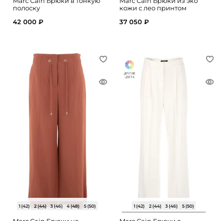
Marc Cain Брюки в тонкую
Marc Cain Брюки из эко
полоску
кожи с лео принтом
42 000 ₽
37 050 ₽
1 (42)
2 (44)
3 (46)
4 (48)
5 (50)
1 (42)
2 (44)
3 (46)
5 (50)