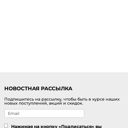
Уникальность брюк широкого фасона заключается в том, что они
одинаково гармонично сидят на любой фигуре. Модели
свободного кроя отлично скрывают имеющиеся несовершенства,
гармонизируют общий образ. Широкие брюки являются
беспроигрышным вариантом на каждый день. Они уместны в
деловых и вечерних образах.
Купить женские широкие брюки в Кстово
В нашем интернет-магазине можно по доступной цене купить
широкие брюки для женщин. В наличии большой модельный ряд
от премиального бренда Marc Cain. В ассортименте разные
актуальные расцветки и размеры. У нас возможна удобная
доставка заказов по Кстово и другим городам России.
НОВОСТНАЯ РАССЫЛКА
Подпишитесь на рассылку, чтобы быть в курсе наших
новых поступлений, акций и скидок.
Нажимая на кнопку «Подписаться» вы