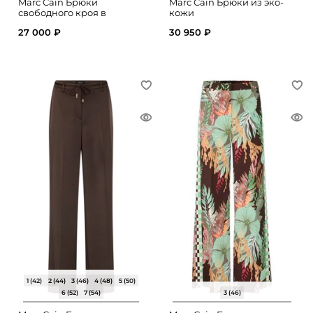
Marc Cain Брюки
Marc Cain Брюки из эко-
свободного кроя в
кожи
полоску
27 000 ₽
30 950 ₽
1 (42)
2 (44)
3 (46)
4 (48)
5 (50)
6 (52)
7 (54)
3 (46)