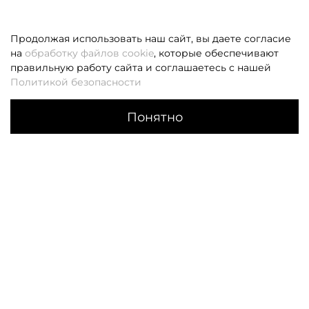
Продолжая использовать наш сайт, вы даете согласие
на
обработку файлов cookie
, которые обеспечивают
правильную работу сайта и соглашаетесь с нашей
Политикой безопасности
Понятно
Каталог
Поиск
Корзина
Избранное
Профиль
Если вам не удалось дозвониться, оставьте заявку и мы
вам перезвоним
Заказать звонок
О НАС
КЛИЕНТАМ
О компании
Оплата