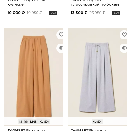
кулиске
плиссировкой по бокам
10 000 ₽
19 950 ₽
13 500 ₽
26 950 ₽
-50%
-50%
M (46)
L (48)
XL (50)
XL (50)
TWINSET Брюки на
TWINSET Брюки на