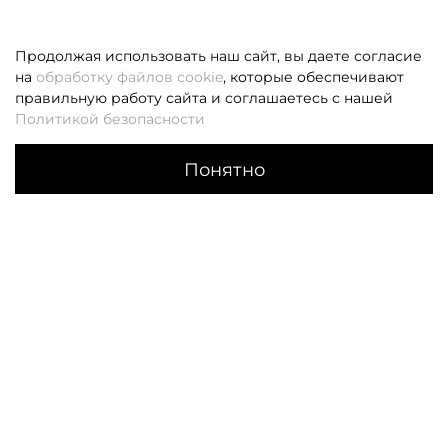
Продолжая использовать наш сайт, вы даете согласие
на
обработку файлов cookie
, которые обеспечивают
правильную работу сайта и соглашаетесь с нашей
Политикой безопасности
Понятно
Каталог
Поиск
Корзина
Избранное
Профиль
Если вам не удалось дозвониться, оставьте заявку и мы
вам перезвоним
Заказать звонок
О НАС
КЛИЕНТАМ
О компании
Оплата