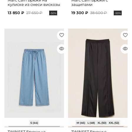
Marc Cain Брюки на
Marc Cain Брюки с
кулиске из смеси вискозы
защипами
и льна
13 850 ₽
27 650 ₽
19 300 ₽
38 600 ₽
-50%
-50%
S (44)
M (46)
L (48)
XL (50)
XXL (52)
TWINSET Брюки на
TWINSET Брюки с