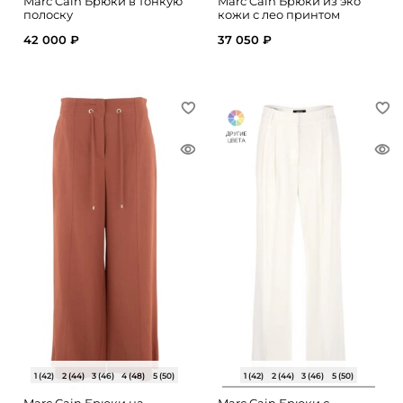
Marc Cain Брюки в тонкую
Marc Cain Брюки из эко
полоску
кожи с лео принтом
42 000 ₽
37 050 ₽
1 (42)
2 (44)
3 (46)
4 (48)
5 (50)
1 (42)
2 (44)
3 (46)
5 (50)