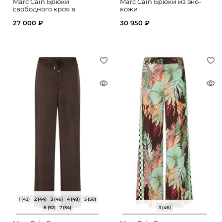
Marc Cain Брюки
Marc Cain Брюки из эко-
свободного кроя в
кожи
полоску
27 000 ₽
30 950 ₽
1 (42)
2 (44)
3 (46)
4 (48)
5 (50)
6 (52)
7 (54)
3 (46)