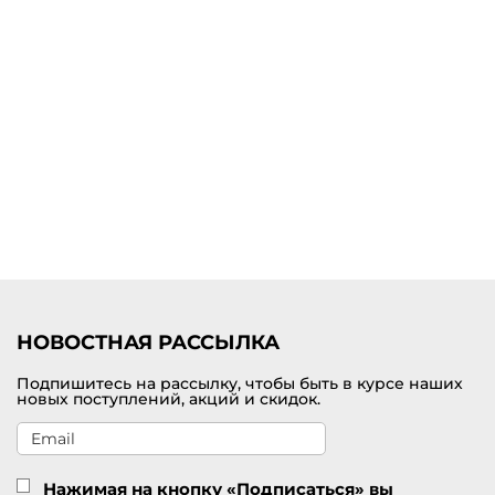
Уникальность брюк широкого фасона заключается в том, что они
одинаково гармонично сидят на любой фигуре. Модели
свободного кроя отлично скрывают имеющиеся несовершенства,
гармонизируют общий образ. Широкие брюки являются
беспроигрышным вариантом на каждый день. Они уместны в
деловых и вечерних образах.
Купить женские широкие брюки в Мончегорске
В нашем интернет-магазине можно по доступной цене купить
широкие брюки для женщин. В наличии большой модельный ряд
от премиального бренда Marc Cain. В ассортименте разные
актуальные расцветки и размеры. У нас возможна удобная
доставка заказов по Мончегорску и другим городам России.
НОВОСТНАЯ РАССЫЛКА
Подпишитесь на рассылку, чтобы быть в курсе наших
новых поступлений, акций и скидок.
Нажимая на кнопку «Подписаться» вы