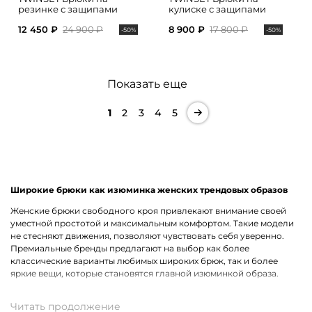
резинке с защипами
кулиске с защипами
12 450 ₽
24 900 ₽
8 900 ₽
17 800 ₽
-50%
-50%
Показать еще
1
2
3
4
5
Широкие брюки как изюминка женских трендовых образов
Женские брюки свободного кроя привлекают внимание своей
уместной простотой и максимальным комфортом. Такие модели
не стесняют движения, позволяют чувствовать себя уверенно.
Премиальные бренды предлагают на выбор как более
классические варианты любимых широких брюк, так и более
яркие вещи, которые становятся главной изюминкой образа.
Кому подходят брюки свободного кроя