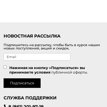
В интернет-магазине LAVANT Fashion можно купить женский
свитер из кашемира от бренда премиум класса Marc Cain. В
каталоге представлены оригинальные модели из базовых
коллекций европейского производителя, который имеет
превосходную репутацию в своей сфере деятельности. Готовы
предложить быструю доставку оформленных на сайте покупок по
России.
НОВОСТНАЯ РАССЫЛКА
Подпишитесь на рассылку, чтобы быть в курсе наших
новых поступлений, акций и скидок.
Нажимая на кнопку «Подписаться» вы
принимаете условия
публичной оферты.
Подписаться
СЛУЖБА ПОДДЕРЖКИ
8 (861) 201-97-19