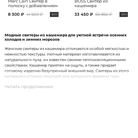
Marc Cain Свитер в
BOSS Свитер из
полоску с добавлением
кашемира
кашемира
8 300 ₽
41 500 ₽
33 450 ₽
66 850 ₽
-80%
-50%
Модные свитеры из кашемира для уютной встречи осенних
холодов и зимних морозов
Женские свитеры из кашемира отличаются особой мягкостью и
нежностью текстуры. Уютный материал изготавливается из
натурального пуха, он известен своими теплоизоляционными
свойствами. Кашемир приятен на ощупь, а также придает
готовому изделию безупречный внешний вид. Свитеры из этого
материала отлично подходят для холодного времени года,
обеспечивают комфорт и уют.
Ассортимент стильной одежды для женщин
В каталоге доступны на выбор женские кашемировые свитеры
классические и удлиненные. Отдельные модели декорированы
стильной полоской. Популярными являются сезонные свитеры, в
составе которых присутствует кашемир в сочетании с
натуральной шерстью высокого качества.
Купить женские кашемировые свитеры от Marc Cain с быстрой
доставкой по России