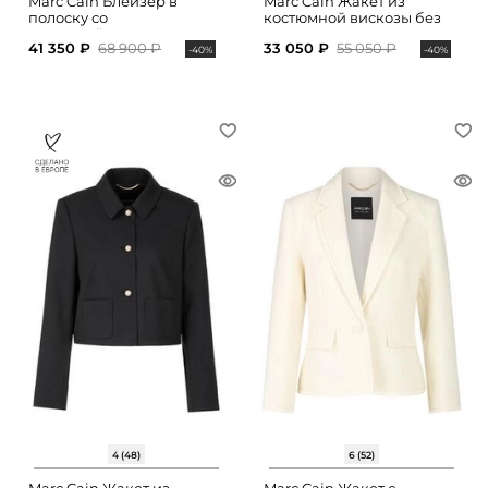
Marc Cain Блейзер в
Marc Cain Жакет из
полоску со
костюмной вискозы без
микропайетками
лацканов
41 350 ₽
68 900 ₽
33 050 ₽
55 050 ₽
-40%
-40%
4 (48)
6 (52)