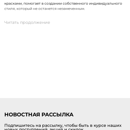
красками, помогает в создании собственного индивидуального
стиля, который не останется незамеченным.
Трендовые фасоны для самых модных образов
В дизайне женского жакета сочетается классическая
элегантность и современные тенденции в моде. Коллекции
дополнены оригинальными моделями на любой вкус, которые
способны подчеркнуть индивидуальность и харизму женщины.
При создании жакета внимание уделяется каждой детали, что и
является гарантией безупречного результата.
Купить женские жакеты Marc Cain с доставкой по Няндоме
В нашем магазине одежды премиум качества можно купить жакет
женский по самой привлекательной цене. В наличии доступны
актуальные модели от европейского бренда Marc Cain.
Представляем стильную коллекцию модных моделей в самых
разных актуальных размерах и цветах. Доставка заказов
производится по Няндоме и другим городам России.
НОВОСТНАЯ РАССЫЛКА
Подпишитесь на рассылку, чтобы быть в курсе наших
новых поступлений, акций и скидок.