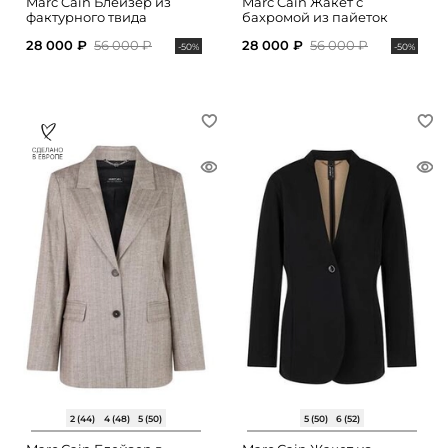
Marc Cain Блейзер из
Marc Cain Жакет с
фактурного твида
бахромой из пайеток
28 000 ₽
56 000 ₽
28 000 ₽
56 000 ₽
-50%
-50%
2 (44)
4 (48)
5 (50)
5 (50)
6 (52)