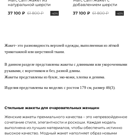
Marc Cain Жакет из
Marc Cain Жакет с
натуральной шерсти
добавлением шерсти
37 100 ₽
61 800 ₽
37 100 ₽
61 800 ₽
-40%
-40%
Жакет
- это разновидность верхней одежды, выполненная из лёгкой
трикотажной или шерстяной ткани.
В данном разделе представлены жакеты с длинными или укороченными
рукавами, с воротником и без, разной длины.
Жакеты представлены из букле, эко-кожи, хлопка и денима.
Изделия представлены на моделях с ростом 179 см, размер 46(3).
Стильные жакеты для очаровательных женщин
Женские жакеты премиального качества – это непревзойденное
сочетание стиля, элегантности и роскоши. Каждая модель
выполнена из лучших материалов, чтобы обеспечить истинно
высокое качество. Модный жакет наполняет образ новыми