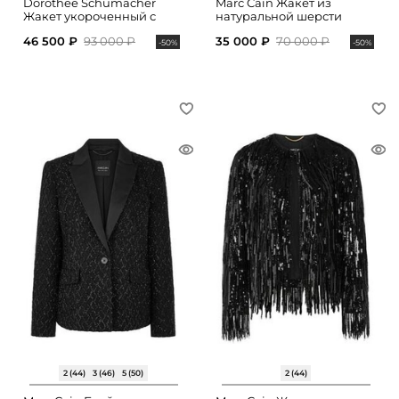
Dorothee Schumacher
Marc Cain Жакет из
Жакет укороченный с
натуральной шерсти
накладными карманами
46 500 ₽
93 000 ₽
35 000 ₽
70 000 ₽
-50%
-50%
2 (44)
3 (46)
5 (50)
2 (44)