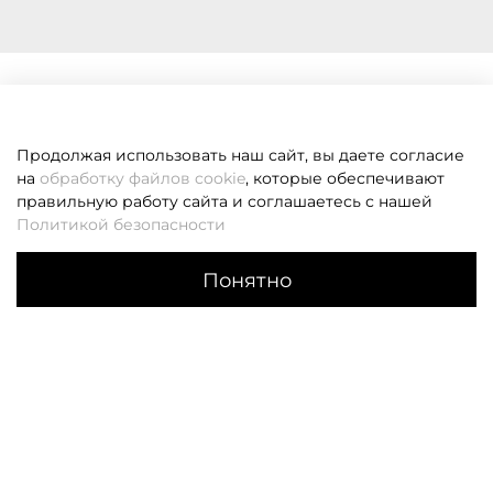
Продолжая использовать наш сайт, вы даете согласие
на
обработку файлов cookie
, которые обеспечивают
правильную работу сайта и соглашаетесь с нашей
Политикой безопасности
Понятно
Каталог
Поиск
Корзина
Избранное
Профиль
Если вам не удалось дозвониться, оставьте заявку и мы
вам перезвоним
Заказать звонок