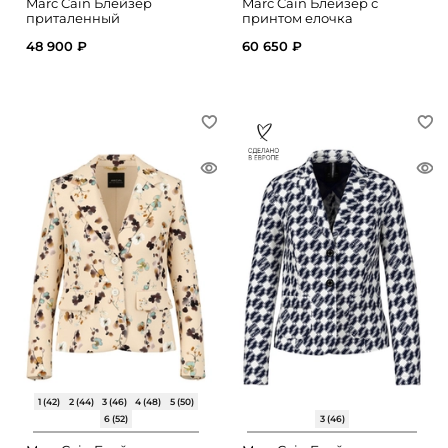
Marc Cain Блейзер
Marc Cain Блейзер с
приталенный
принтом елочка
48 900 ₽
60 650 ₽
1 (42)
2 (44)
3 (46)
4 (48)
5 (50)
6 (52)
3 (46)