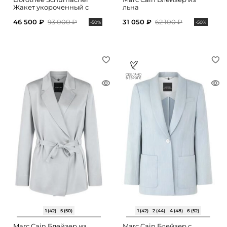
Жакет укороченный с
льна
накладными карманами
46 500 ₽
93 000 ₽
31 050 ₽
62 100 ₽
-50%
-50%
1 (42)
5 (50)
1 (42)
2 (44)
4 (48)
6 (52)
Marc Cain Блейзер из
Marc Cain Блейзер с