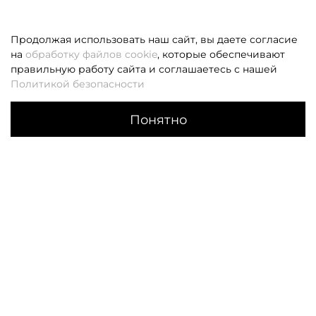
Продолжая использовать наш сайт, вы даете согласие
на
обработку файлов cookie
, которые обеспечивают
правильную работу сайта и соглашаетесь с нашей
Политикой безопасности
Понятно
Каталог
Поиск
Корзина
Избранное
Профиль
Если вам не удалось дозвониться, оставьте заявку и мы
вам перезвоним
Заказать звонок
О НАС
КЛИЕНТАМ
О компании
Оплата