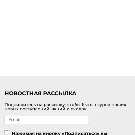
Бренд Marc Cain предлагает знакомство с премиальной
коллекцией женских блейзеров и жакетов как в однотонных
вариантах, так и с яркими неповторимыми принтами. Модельный
ряд разнообразен. В нем доступны удлиненные жакеты, модели с
накладными карманами, с лацканами или молнией.
Купить женские жакеты Marc Cain с доставкой по Колпино
В интернет-магазине можно по доступной цене выбрать и купить
женские жакеты премиального качества от бренда Marc Cain.
Приятно удивляет многообразие модных моделей, актуальных на
каждый день. Возможна удобная доставка оформленных покупок
по Колпино и всей России.
НОВОСТНАЯ РАССЫЛКА
Подпишитесь на рассылку, чтобы быть в курсе наших
новых поступлений, акций и скидок.
Нажимая на кнопку «Подписаться» вы