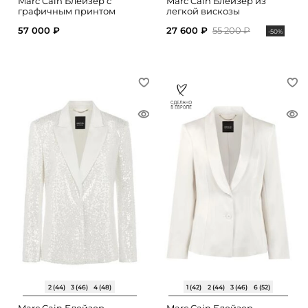
Marc Cain Блейзер с
Marc Cain Блейзер из
графичным принтом
легкой вискозы
57 000 ₽
27 600 ₽
55 200 ₽
-50%
2 (44)
3 (46)
4 (48)
1 (42)
2 (44)
3 (46)
6 (52)