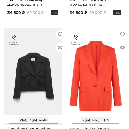
Marc Cain Блейзер,
Marc Cain Блейзер
декорированный
приталенный из
пайетками
мерцающей ткани
34 500 ₽
69 000 ₽
34 500 ₽
69 000 ₽
-50%
-50%
2 (44)
3 (46)
4 (48)
2 (44)
5 (50)
6 (52)
Dorothee Schumacher
Marc Cain Блейзер из