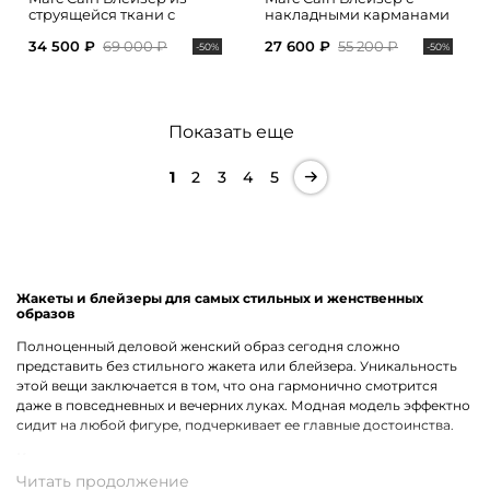
струящейся ткани с
накладными карманами
поясом
34 500 ₽
69 000 ₽
27 600 ₽
55 200 ₽
-50%
-50%
Показать еще
1
2
3
4
5
Жакеты и блейзеры для самых стильных и женственных
образов
Полноценный деловой женский образ сегодня сложно
представить без стильного жакета или блейзера. Уникальность
этой вещи заключается в том, что она гармонично смотрится
даже в повседневных и вечерних луках. Модная модель эффектно
сидит на любой фигуре, подчеркивает ее главные достоинства.
Какие модели одежды премиального качества доступны в
наличии