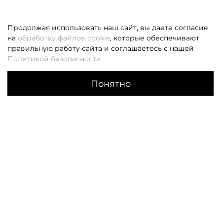
Продолжая использовать наш сайт, вы даете согласие
на
обработку файлов cookie
, которые обеспечивают
правильную работу сайта и соглашаетесь с нашей
Политикой безопасности
Понятно
Каталог
Поиск
Корзина
Избранное
Профиль
Если вам не удалось дозвониться, оставьте заявку и мы
вам перезвоним
Заказать звонок
О НАС
КЛИЕНТАМ
О компании
Оплата