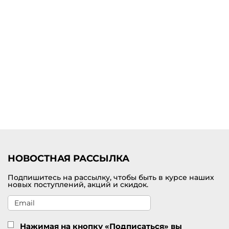
Бренд Marc Cain предлагает знакомство с премиальной
коллекцией женских блейзеров и жакетов как в однотонных
вариантах, так и с яркими неповторимыми принтами. Модельный
ряд разнообразен. В нем доступны удлиненные жакеты, модели с
накладными карманами, с лацканами или молнией.
Купить женские жакеты Marc Cain с доставкой по Владимиру
В интернет-магазине можно по доступной цене выбрать и купить
женские жакеты премиального качества от бренда Marc Cain.
Приятно удивляет многообразие модных моделей, актуальных на
каждый день. Возможна удобная доставка оформленных покупок
по Владимиру и всей России.
НОВОСТНАЯ РАССЫЛКА
Подпишитесь на рассылку, чтобы быть в курсе наших
новых поступлений, акций и скидок.
Нажимая на кнопку «Подписаться» вы