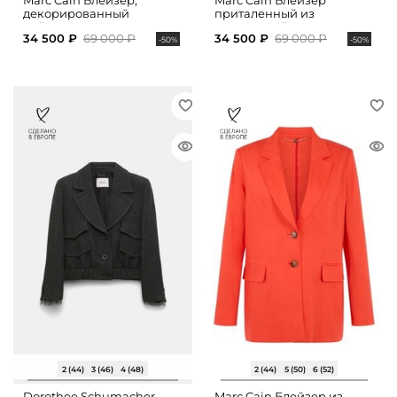
Marc Cain Блейзер,
Marc Cain Блейзер
декорированный
приталенный из
пайетками
мерцающей ткани
34 500 ₽
69 000 ₽
34 500 ₽
69 000 ₽
-50%
-50%
2 (44)
3 (46)
4 (48)
2 (44)
5 (50)
6 (52)
Dorothee Schumacher
Marc Cain Блейзер из