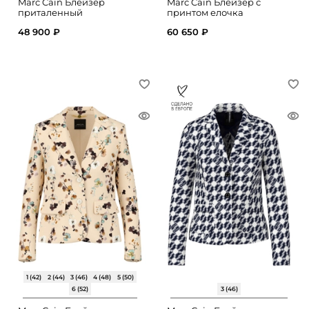
Marc Cain Блейзер
Marc Cain Блейзер с
приталенный
принтом елочка
48 900 ₽
60 650 ₽
1 (42)
2 (44)
3 (46)
4 (48)
5 (50)
6 (52)
3 (46)