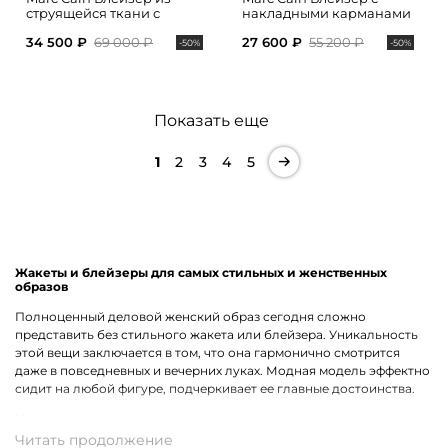
струящейся ткани с
накладными карманами
поясом
34 500 ₽
69 000 ₽
27 600 ₽
55 200 ₽
-50%
-50%
Показать еще
1
2
3
4
5
Жакеты и блейзеры для самых стильных и женственных
образов
Полноценный деловой женский образ сегодня сложно
представить без стильного жакета или блейзера. Уникальность
этой вещи заключается в том, что она гармонично смотрится
даже в повседневных и вечерних луках. Модная модель эффектно
сидит на любой фигуре, подчеркивает ее главные достоинства.
Какие модели одежды премиального качества доступны в
наличии