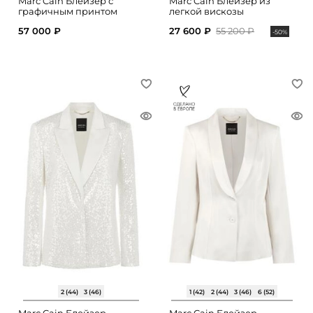
Marc Cain Блейзер с
Marc Cain Блейзер из
графичным принтом
легкой вискозы
57 000 ₽
27 600 ₽
55 200 ₽
-50%
2 (44)
3 (46)
1 (42)
2 (44)
3 (46)
6 (52)