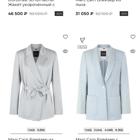
Жакет укороченный с
льна
накладными карманами
46 500 ₽
93 000 ₽
31 050 ₽
62 100 ₽
-50%
-50%
1 (42)
5 (50)
1 (42)
2 (44)
4 (48)
6 (52)
Marc Cain Блейзер из
Marc Cain Блейзер с