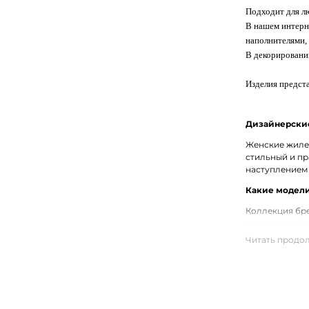
Подходит для л
В нашем интерне
наполнителями, 
В декорировани
Изделия предста
Дизайнерские
Женские жилет
стильный и пр
наступлением
Какие модели
Коллекция бре
двусторонние 
альтернативой
Купить женск
Купить женски
модели в разн
населённым п