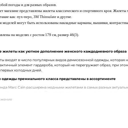
юбой погоды и для разных образов.
т магазине представлены жилеты классического и спортивного кроя. Жилеты м
такие как: пух-перо, 3M Thinsulate и другие.
и моделей могут быть использованы накладные карманы, вышивки, контрастны
влены на моделях с ростом 179 см, размер 46(3).
 жилеты как уютное дополнение женского каждодневного образа
ы входят в число популярных видов демисезонной одежды, которая не
актичный элемент гардероба, который не перегружает образ, при это
 первых холодных дней.
 одежды премиального класса представлены в ассортименте
нда Marc Cain расширена модными жилетами в самых разных актуальн
и классические модели. Присутствуют утепленные пухом жилеты из 
 для привычной верхней одежды.
ие жилеты Marc Cain с доставкой по Апшеронску
е жилеты премиального бренда Marc Cain можно по доступной цене 
ых цветах и фасонах. В наличии разные размеры. Действует удобная 
унктам России.