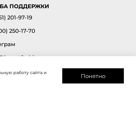
БА ПОДДЕРЖКИ
61) 201-97-19
00) 250-17-70
еграм
@lavantfashion.ru
ьную работу сайта и
а рады помочь!
Понятно
звоним