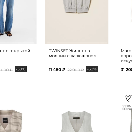
т с открытой
TWINSET Жилет на
Marc
молнии с капюшоном
воро
иску
-50%
-50%
11 450 ₽
31 20
1 000 ₽
22 900 ₽