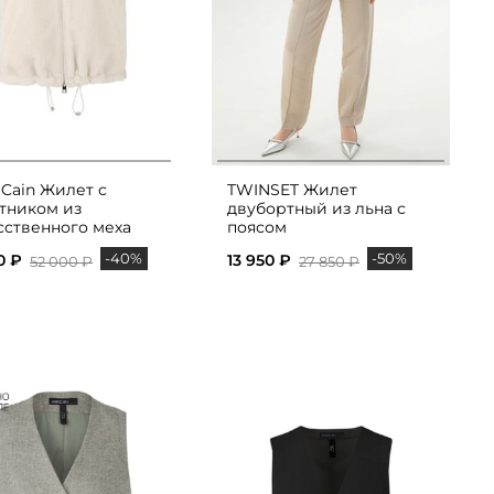
 Cain Жилет с
TWINSET Жилет
тником из
двубортный из льна с
сственного меха
поясом
-40%
-50%
0 ₽
13 950 ₽
52 000 ₽
27 850 ₽