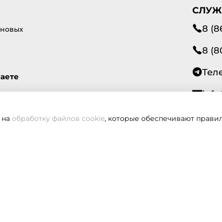
СЛУЖ
8 (8
 новых
8 (8
Тел
маете
info
 на
обработку файлов cookie
, которые обеспечивают правил
Всегд
вам не удалось дозвониться, оставьте заявку и мы вам пере
Заказать звонок