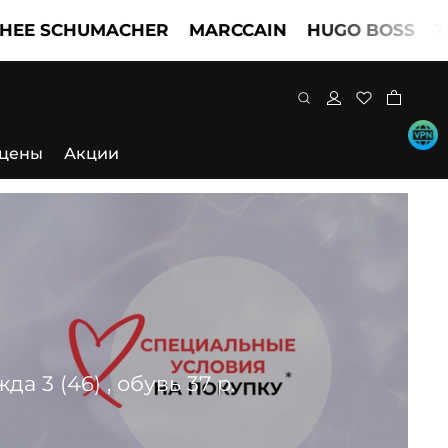
CHUMACHER
MARCCAIN
HUGO BOSS
TWINSE
 цены
Акции
 3 (46) , обувь 37 р.