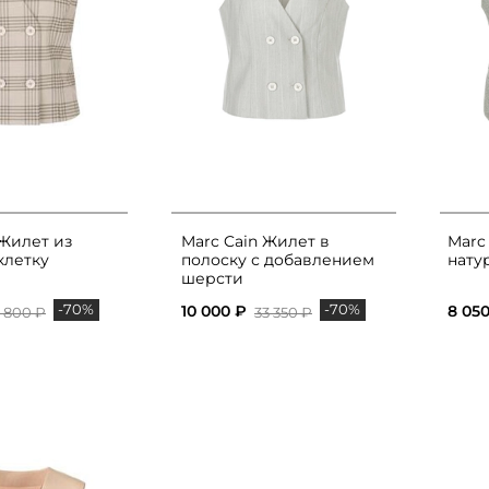
 Жилет из
Marc Cain Жилет в
Marc
клетку
полоску с добавлением
нату
шерсти
-70%
-70%
10 000 ₽
8 05
 800 ₽
33 350 ₽