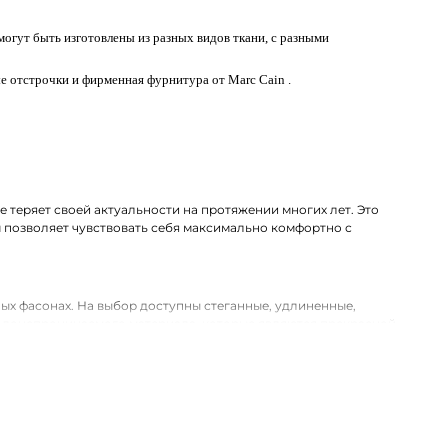
огут быть изготовлены из разных видов ткани, с разными
е отстрочки и фирменная фурнитура от Marc Cain .
 теряет своей актуальности на протяжении многих лет. Это
м позволяет чувствовать себя максимально комфортно с
ых фасонах. На выбор доступны стеганные, удлиненные,
водонепроницаемого материала, которые являются прекрасной
в нашем магазине одежды. Хотим предложить на выбор стильные
доставка оформленных покупок по Апшеронску и другим