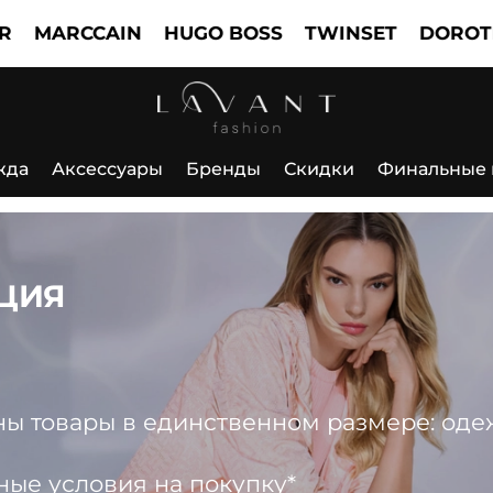
RCCAIN
HUGO BOSS
TWINSET
DOROTHEE S
жда
Аксессуары
Бренды
Скидки
Финальные
ЦИЯ
 товары в единственном размере: одежда
ные условия на покупку*