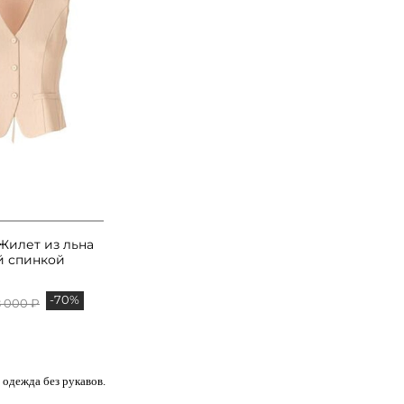
 Жилет из льна
й спинкой
-70%
8 000 ₽
 одежда без рукавов.