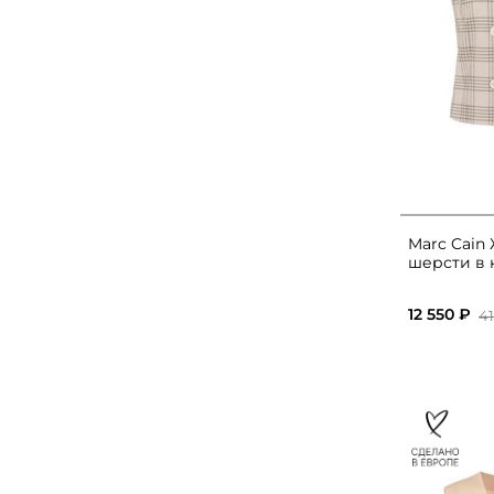
Marc Cain
шерсти в 
12 550 ₽
41