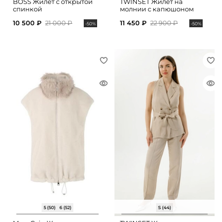
BOSS Жилет с открытой
TWINSET Жилет на
спинкой
молнии с капюшоном
10 500 ₽
21 000 ₽
11 450 ₽
22 900 ₽
-50%
-50%
5 (50)
6 (52)
S (44)