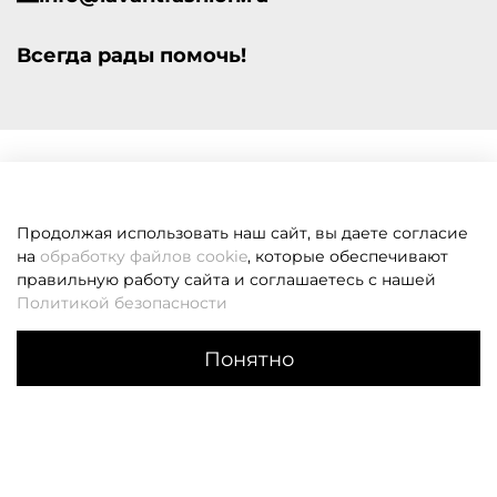
Всегда рады помочь!
Продолжая использовать наш сайт, вы даете согласие
на
обработку файлов cookie
, которые обеспечивают
правильную работу сайта и соглашаетесь с нашей
Политикой безопасности
Понятно
Каталог
Поиск
Корзина
Избранное
Профиль
Если вам не удалось дозвониться, оставьте заявку и мы
вам перезвоним
Заказать звонок