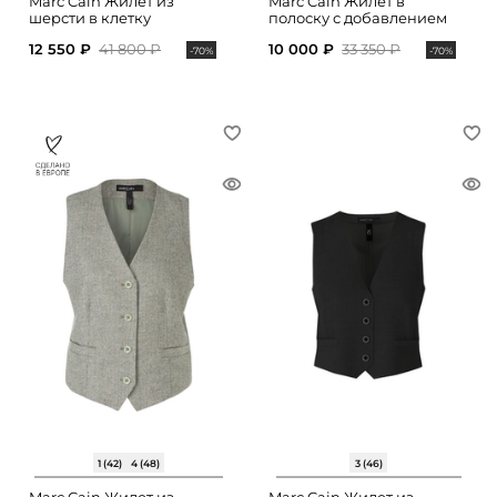
Marc Cain Жилет из
Marc Cain Жилет в
шерсти в клетку
полоску с добавлением
шерсти
12 550 ₽
41 800 ₽
10 000 ₽
33 350 ₽
-70%
-70%
1 (42)
4 (48)
3 (46)