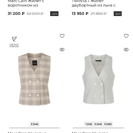
Marc Cain Жилет с
TWINSET Жилет
воротником из
двубортный из льна с
искусственного меха
поясом
31 200 ₽
52 000 ₽
13 950 ₽
27 850 ₽
-40%
-50%
2 (44)
1 (42)
2 (44)
3 (46)