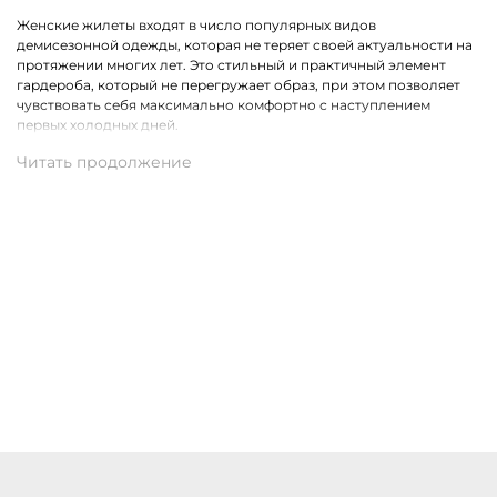
Женские жилеты входят в число популярных видов
демисезонной одежды, которая не теряет своей актуальности на
протяжении многих лет. Это стильный и практичный элемент
гардероба, который не перегружает образ, при этом позволяет
чувствовать себя максимально комфортно с наступлением
первых холодных дней.
Какие модели одежды премиального класса представлены в
ассортименте
Коллекция бренда Marc Cain расширена модными жилетами в
самых разных актуальных фасонах. На выбор доступны стеганные,
удлиненные, двусторонние и классические модели.
Присутствуют утепленные пухом жилеты из водонепроницаемого
материала, которые являются прекрасной альтернативой для
привычной верхней одежды.
Купить женские жилеты Marc Cain с доставкой по Ардатову
Купить женские жилеты премиального бренда Marc Cain можно
по доступной цене в нашем магазине одежды. Хотим предложить
на выбор стильные модели в разных цветах и фасонах. В наличии
разные размеры. Действует удобная доставка оформленных
покупок по Ардатову и другим населённым пунктам России.